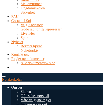
Mellomtrinnet
Ungdomsskolen
Sikkerhet
FAU
Costa del Sol
Velg Andalucia
Gode råd for flytteprosessen
Livet Her
Sport
Nyheter
Rektors hjørne
Nyhetsarkiv
Kontakt oss
Regler og dokumenter
Alle dokumenter – side
TEL: 0034 952 577 380
post@dnsmalaga.com
Norskeskolen
Om oss
Skolen
Ofte stilte spørsmål
Våre tre gylne regler
Organisasjonskart