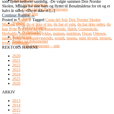
Costa del Sol
som flyttet nedover samtidig. -De valgte sammen Den Norske
Velg Andalucia
Skolen, Málaga for sine barn og flyttet til Benalmádena for ett og et
Gode råd for flytteprosessen
halvt år siden. «Du er ikke et [...]
Livet Her
Continue reading
→
Sport
Posted in
Annet
|
Tagged
Costa del Sol
,
Den Norske Skolen
Nyheter
Malaga
,
DNS
,
du er ikke et tre
,
du har et valg
,
du har ikke røtter
,
du
Rektors hjørne
kan flytte deg hvor du vil
,
engasjerende
,
fådelt
,
Grunnskole
,
Nyhetsarkiv
Herbalife
,
inkluderende
,
lykke
,
malaga
,
nutrition
,
Oscar
,
Ottesen
,
Kontakt oss
padel
,
Peter
,
relasjonsbyggende
,
sosialt
,
spania
,
sunn livsstil
,
trening
,
Regler og dokumenter
trygt
,
veltilpasset
Alle dokumenter – side
REKTORS HJØRNE
2020
2021
2022
2023
2024
2025
2026
ARKIV
2013
2014
2015