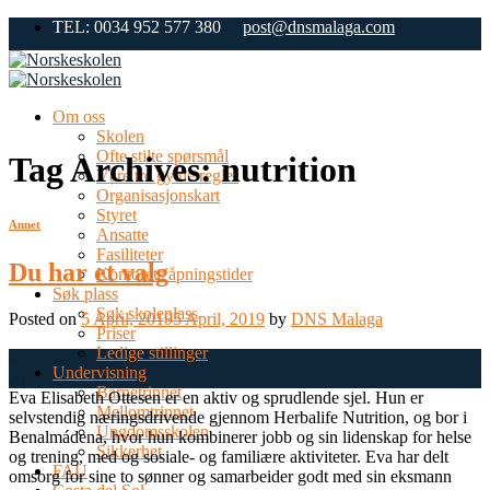
Skip
TEL: 0034 952 577 380
post@dnsmalaga.com
to
content
Om oss
Skolen
Ofte stilte spørsmål
Tag Archives:
nutrition
Våre tre gylne regler
Organisasjonskart
Styret
Annet
Ansatte
Fasiliteter
Du har et valg
Kontorets åpningstider
Søk plass
Søk skoleplass
Posted on
5 April, 2019
5 April, 2019
by
DNS Malaga
Priser
Ledige stillinger
05
Undervisning
Apr
Barnetrinnet
Eva Elisabeth Ottesen er en aktiv og sprudlende sjel. Hun er
Mellomtrinnet
selvstendig næringsdrivende gjennom Herbalife Nutrition, og bor i
Ungdomsskolen
Benalmádena, hvor hun kombinerer jobb og sin lidenskap for helse
Sikkerhet
og trening, med og sosiale- og familiære aktiviteter. Eva har delt
FAU
omsorg for sine to sønner og samarbeider godt med sin eksmann