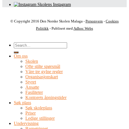
Skolens Instagram
© Copyright 2016 Den Norske Skolen Malaga -
Personvern
-
Cookies
Politikk
- Publisert med
Adhoc Webs
Om oss
Skolen
Ofte stilte spørsmål
Våre tre gylne regler
Organisasjonskart
Styret
Ansatte
Fasiliteter
Kontorets åpningstider
Søk plass
Søk skoleplass
Priser
Ledige stillinger
Undervisning
Barnetrinnet