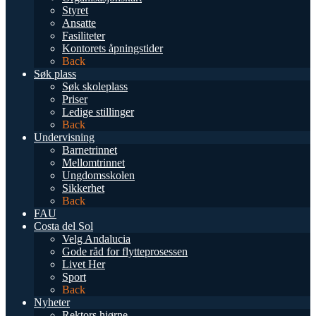
Styret
Ansatte
Fasiliteter
Kontorets åpningstider
Back
Søk plass
Søk skoleplass
Priser
Ledige stillinger
Back
Undervisning
Barnetrinnet
Mellomtrinnet
Ungdomsskolen
Sikkerhet
Back
FAU
Costa del Sol
Velg Andalucia
Gode råd for flytteprosessen
Livet Her
Sport
Back
Nyheter
Rektors hjørne