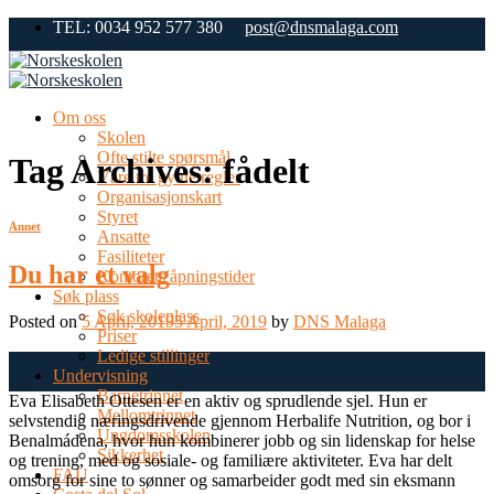
Skip
TEL: 0034 952 577 380
post@dnsmalaga.com
to
content
Om oss
Skolen
Ofte stilte spørsmål
Tag Archives:
fådelt
Våre tre gylne regler
Organisasjonskart
Styret
Annet
Ansatte
Fasiliteter
Du har et valg
Kontorets åpningstider
Søk plass
Søk skoleplass
Posted on
5 April, 2019
5 April, 2019
by
DNS Malaga
Priser
Ledige stillinger
05
Undervisning
Apr
Barnetrinnet
Eva Elisabeth Ottesen er en aktiv og sprudlende sjel. Hun er
Mellomtrinnet
selvstendig næringsdrivende gjennom Herbalife Nutrition, og bor i
Ungdomsskolen
Benalmádena, hvor hun kombinerer jobb og sin lidenskap for helse
Sikkerhet
og trening, med og sosiale- og familiære aktiviteter. Eva har delt
FAU
omsorg for sine to sønner og samarbeider godt med sin eksmann