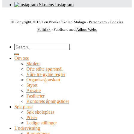
Skolens Instagram
© Copyright 2016 Den Norske Skolen Malaga -
Personvern
-
Cookies
Politikk
- Publisert med
Adhoc Webs
Om oss
Skolen
Ofte stilte spørsmål
Våre tre gylne regler
Organisasjonskart
Styret
Ansatte
Fasiliteter
Kontorets åpningstider
Søk plass
Søk skoleplass
Priser
Ledige stillinger
Undervisning
Barnetrinnet