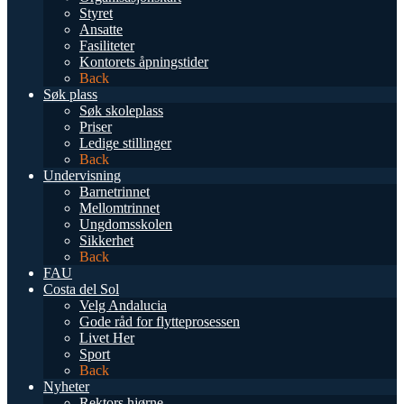
Styret
Ansatte
Fasiliteter
Kontorets åpningstider
Back
Søk plass
Søk skoleplass
Priser
Ledige stillinger
Back
Undervisning
Barnetrinnet
Mellomtrinnet
Ungdomsskolen
Sikkerhet
Back
FAU
Costa del Sol
Velg Andalucia
Gode råd for flytteprosessen
Livet Her
Sport
Back
Nyheter
Rektors hjørne