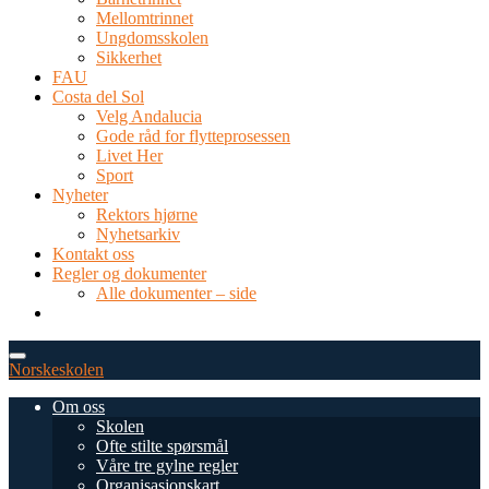
Mellomtrinnet
Ungdomsskolen
Sikkerhet
FAU
Costa del Sol
Velg Andalucia
Gode råd for flytteprosessen
Livet Her
Sport
Nyheter
Rektors hjørne
Nyhetsarkiv
Kontakt oss
Regler og dokumenter
Alle dokumenter – side
TEL: 0034 952 577 380
post@dnsmalaga.com
Norskeskolen
Om oss
Skolen
Ofte stilte spørsmål
Våre tre gylne regler
Organisasjonskart