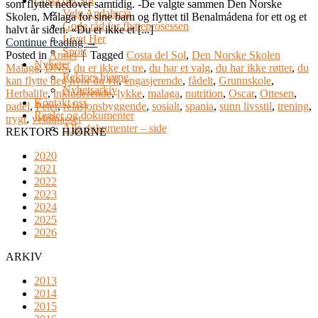
Costa del Sol
som flyttet nedover samtidig. -De valgte sammen Den Norske
Velg Andalucia
Skolen, Málaga for sine barn og flyttet til Benalmádena for ett og et
Gode råd for flytteprosessen
halvt år siden. «Du er ikke et [...]
Livet Her
Continue reading
→
Sport
Posted in
Annet
|
Tagged
Costa del Sol
,
Den Norske Skolen
Nyheter
Malaga
,
DNS
,
du er ikke et tre
,
du har et valg
,
du har ikke røtter
,
du
Rektors hjørne
kan flytte deg hvor du vil
,
engasjerende
,
fådelt
,
Grunnskole
,
Nyhetsarkiv
Herbalife
,
inkluderende
,
lykke
,
malaga
,
nutrition
,
Oscar
,
Ottesen
,
Kontakt oss
padel
,
Peter
,
relasjonsbyggende
,
sosialt
,
spania
,
sunn livsstil
,
trening
,
Regler og dokumenter
trygt
,
veltilpasset
Alle dokumenter – side
REKTORS HJØRNE
2020
2021
2022
2023
2024
2025
2026
ARKIV
2013
2014
2015