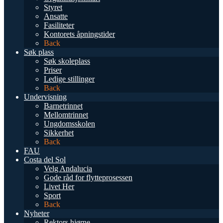
Styret
Ansatte
Fasiliteter
Kontorets åpningstider
Back
Søk plass
Søk skoleplass
Priser
Ledige stillinger
Back
Undervisning
Barnetrinnet
Mellomtrinnet
Ungdomsskolen
Sikkerhet
Back
FAU
Costa del Sol
Velg Andalucia
Gode råd for flytteprosessen
Livet Her
Sport
Back
Nyheter
Rektors hjørne