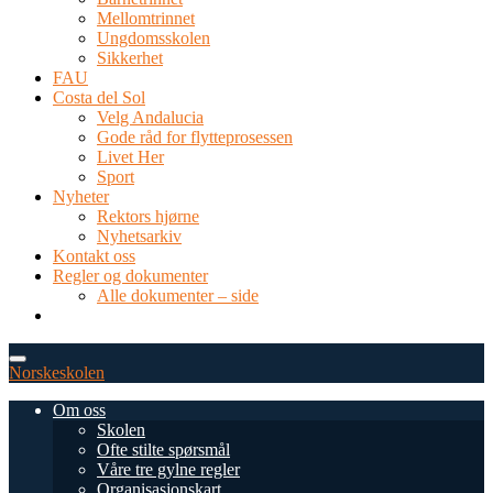
Mellomtrinnet
Ungdomsskolen
Sikkerhet
FAU
Costa del Sol
Velg Andalucia
Gode råd for flytteprosessen
Livet Her
Sport
Nyheter
Rektors hjørne
Nyhetsarkiv
Kontakt oss
Regler og dokumenter
Alle dokumenter – side
TEL: 0034 952 577 380
post@dnsmalaga.com
Norskeskolen
Om oss
Skolen
Ofte stilte spørsmål
Våre tre gylne regler
Organisasjonskart