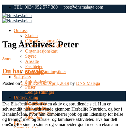
Skip
TEL: 0034 952 577 380
post@dnsmalaga.com
to
content
Om oss
Skolen
Ofte stilte spørsmål
Tag Archives:
Peter
Våre tre gylne regler
Organisasjonskart
Styret
Annet
Ansatte
Fasiliteter
Du har et valg
Kontorets åpningstider
Søk plass
Søk skoleplass
Posted on
5 April, 2019
5 April, 2019
by
DNS Malaga
Priser
Ledige stillinger
05
Undervisning
Apr
Barnetrinnet
Eva Elisabeth Ottesen er en aktiv og sprudlende sjel. Hun er
Mellomtrinnet
selvstendig næringsdrivende gjennom Herbalife Nutrition, og bor i
Ungdomsskolen
Benalmádena, hvor hun kombinerer jobb og sin lidenskap for helse
Sikkerhet
og trening, med og sosiale- og familiære aktiviteter. Eva har delt
FAU
omsorg for sine to sønner og samarbeider godt med sin eksmann