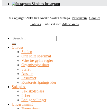
Skolens Instagram
© Copyright 2016 Den Norske Skolen Malaga -
Personvern
-
Cookies
Politikk
- Publisert med
Adhoc Webs
Om oss
Skolen
Ofte stilte spørsmål
Våre tre gylne regler
Organisasjonskart
Styret
Ansatte
Fasiliteter
Kontorets åpningstider
Søk plass
Søk skoleplass
Priser
Ledige stillinger
Undervisning
Barnetrinnet