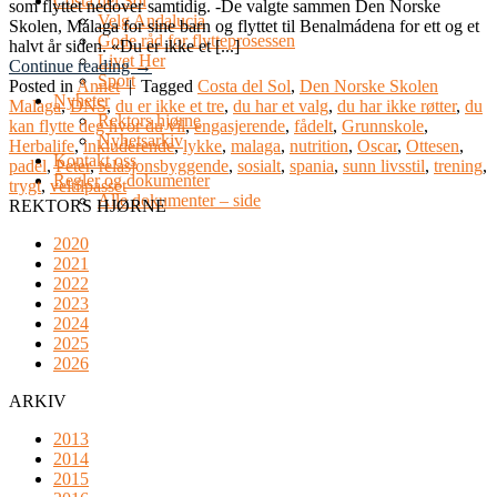
Costa del Sol
som flyttet nedover samtidig. -De valgte sammen Den Norske
Velg Andalucia
Skolen, Málaga for sine barn og flyttet til Benalmádena for ett og et
Gode råd for flytteprosessen
halvt år siden. «Du er ikke et [...]
Livet Her
Continue reading
→
Sport
Posted in
Annet
|
Tagged
Costa del Sol
,
Den Norske Skolen
Nyheter
Malaga
,
DNS
,
du er ikke et tre
,
du har et valg
,
du har ikke røtter
,
du
Rektors hjørne
kan flytte deg hvor du vil
,
engasjerende
,
fådelt
,
Grunnskole
,
Nyhetsarkiv
Herbalife
,
inkluderende
,
lykke
,
malaga
,
nutrition
,
Oscar
,
Ottesen
,
Kontakt oss
padel
,
Peter
,
relasjonsbyggende
,
sosialt
,
spania
,
sunn livsstil
,
trening
,
Regler og dokumenter
trygt
,
veltilpasset
Alle dokumenter – side
REKTORS HJØRNE
2020
2021
2022
2023
2024
2025
2026
ARKIV
2013
2014
2015