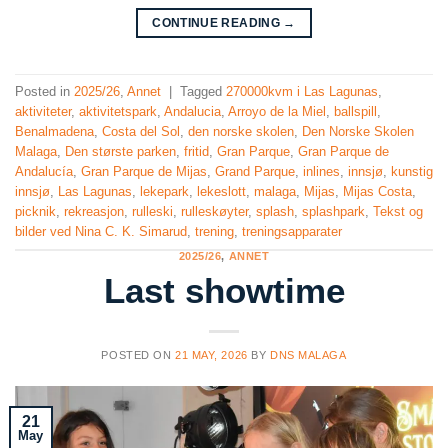
CONTINUE READING
→
Posted in
2025/26
,
Annet
|
Tagged
270000kvm i Las Lagunas
,
aktiviteter
,
aktivitetspark
,
Andalucia
,
Arroyo de la Miel
,
ballspill
,
Benalmadena
,
Costa del Sol
,
den norske skolen
,
Den Norske Skolen
Malaga
,
Den største parken
,
fritid
,
Gran Parque
,
Gran Parque de
Andalucía
,
Gran Parque de Mijas
,
Grand Parque
,
inlines
,
innsjø
,
kunstig
innsjø
,
Las Lagunas
,
lekepark
,
lekeslott
,
malaga
,
Mijas
,
Mijas Costa
,
picknik
,
rekreasjon
,
rulleski
,
rulleskøyter
,
splash
,
splashpark
,
Tekst og
bilder ved Nina C. K. Simarud
,
trening
,
treningsapparater
2025/26
,
ANNET
Last showtime
POSTED ON
21 MAY, 2026
BY
DNS MALAGA
21
May