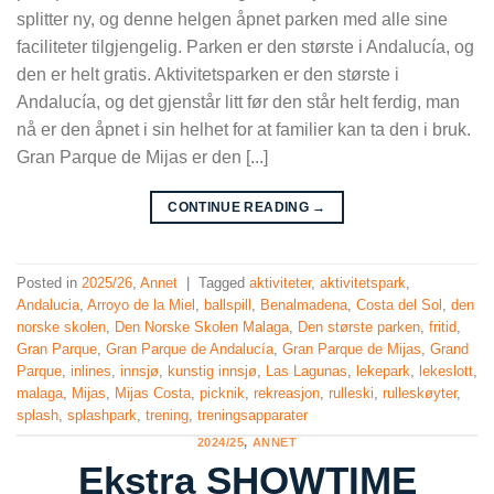
splitter ny, og denne helgen åpnet parken med alle sine
faciliteter tilgjengelig. Parken er den største i Andalucía, og
den er helt gratis. Aktivitetsparken er den største i
Andalucía, og det gjenstår litt før den står helt ferdig, man
nå er den åpnet i sin helhet for at familier kan ta den i bruk.
Gran Parque de Mijas er den [...]
CONTINUE READING
→
Posted in
2025/26
,
Annet
|
Tagged
aktiviteter
,
aktivitetspark
,
Andalucia
,
Arroyo de la Miel
,
ballspill
,
Benalmadena
,
Costa del Sol
,
den
norske skolen
,
Den Norske Skolen Malaga
,
Den største parken
,
fritid
,
Gran Parque
,
Gran Parque de Andalucía
,
Gran Parque de Mijas
,
Grand
Parque
,
inlines
,
innsjø
,
kunstig innsjø
,
Las Lagunas
,
lekepark
,
lekeslott
,
malaga
,
Mijas
,
Mijas Costa
,
picknik
,
rekreasjon
,
rulleski
,
rulleskøyter
,
splash
,
splashpark
,
trening
,
treningsapparater
2024/25
,
ANNET
Ekstra SHOWTIME