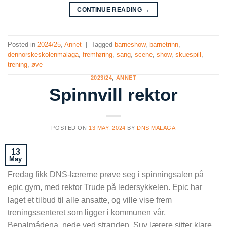
CONTINUE READING
→
Posted in
2024/25
,
Annet
|
Tagged
barneshow
,
barnetrinn
,
dennorskeskolenmalaga
,
fremføring
,
sang
,
scene
,
show
,
skuespill
,
trening
,
øve
2023/24
,
ANNET
Spinnvill rektor
POSTED ON
13 MAY, 2024
BY
DNS MALAGA
13
May
Fredag fikk DNS-lærerne prøve seg i spinningsalen på
epic gym, med rektor Trude på ledersykkelen. Epic har
laget et tilbud til alle ansatte, og ville vise frem
treningssenteret som ligger i kommunen vår,
Benalmádena, nede ved stranden. Suv lærere sitter klare