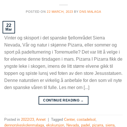
POSTED ON
22 MARCH, 2023
BY
DNS MALAGA
22
Mar
Vinter og skisport i det spanske fjellområdet Sierra
Nevada, Vår og natur i skjønne Pizarra, eller sommer og
sport på padelturnering i Torremuelle? Det var litt å velge i
for elevene denne tirsdagen i mars. Pizarra I Pizarra fikk de
yngste leke i skogen, imens de litt større elvene gikk til
toppen og spiste lunsj ved foten av den store Jesusstatuen.
Denne naturstien er virkelig å anbefale for den som vil nyte
den spanske våren til fulle. Les mer om [...]
CONTINUE READING
→
Posted in
2022/23
,
Annet
|
Tagged
Center
,
costadelsol
,
dennorskeskolenmalaga
,
ekskursjon
,
Nevada
,
padel
,
pizarra
,
sierra
,