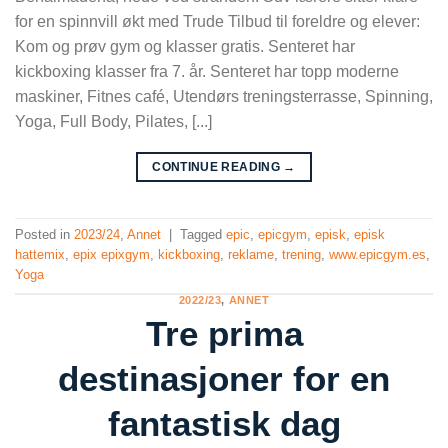
for en spinnvill økt med Trude Tilbud til foreldre og elever:
Kom og prøv gym og klasser gratis. Senteret har
kickboxing klasser fra 7. år. Senteret har topp moderne
maskiner, Fitnes café, Utendørs treningsterrasse, Spinning,
Yoga, Full Body, Pilates, [...]
CONTINUE READING
→
Posted in
2023/24
,
Annet
|
Tagged
epic
,
epicgym
,
episk
,
episk
hattemix
,
epix epixgym
,
kickboxing
,
reklame
,
trening
,
www.epicgym.es
,
Yoga
2022/23
,
ANNET
Tre prima
destinasjoner for en
fantastisk dag