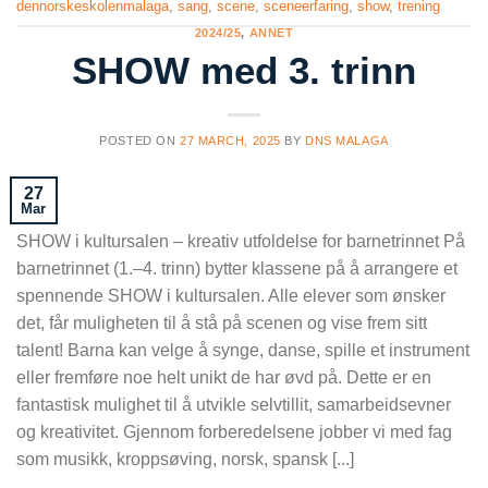
dennorskeskolenmalaga
,
sang
,
scene
,
sceneerfaring
,
show
,
trening
2024/25
,
ANNET
SHOW med 3. trinn
POSTED ON
27 MARCH, 2025
BY
DNS MALAGA
27
Mar
SHOW i kultursalen – kreativ utfoldelse for barnetrinnet På
barnetrinnet (1.–4. trinn) bytter klassene på å arrangere et
spennende SHOW i kultursalen. Alle elever som ønsker
det, får muligheten til å stå på scenen og vise frem sitt
talent! Barna kan velge å synge, danse, spille et instrument
eller fremføre noe helt unikt de har øvd på. Dette er en
fantastisk mulighet til å utvikle selvtillit, samarbeidsevner
og kreativitet. Gjennom forberedelsene jobber vi med fag
som musikk, kroppsøving, norsk, spansk [...]