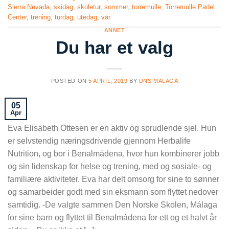
Sierra Nevada
,
skidag
,
skoletur
,
sommer
,
torremulle
,
Torremulle Padel
Center
,
trening
,
turdag
,
utedag
,
vår
ANNET
Du har et valg
POSTED ON
5 APRIL, 2019
BY
DNS MALAGA
05
Apr
Eva Elisabeth Ottesen er en aktiv og sprudlende sjel. Hun
er selvstendig næringsdrivende gjennom Herbalife
Nutrition, og bor i Benalmádena, hvor hun kombinerer jobb
og sin lidenskap for helse og trening, med og sosiale- og
familiære aktiviteter. Eva har delt omsorg for sine to sønner
og samarbeider godt med sin eksmann som flyttet nedover
samtidig. -De valgte sammen Den Norske Skolen, Málaga
for sine barn og flyttet til Benalmádena for ett og et halvt år