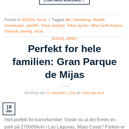
CONTINUE READING
→
Posted in
2025/26
,
Annet
|
Tagged
dikt
,
fremføring
,
Musikk
,
scenekunst
,
selvtillit
,
show
,
sketsjer
,
Tekst og foto: Nina Cicilie Kaasin
Simarud
,
trening
,
vitser
2025/26
,
ANNET
Perfekt for hele
familien: Gran Parque
de Mijas
POSTED ON
19 JANUARY, 2026
BY
DNS MALAGA
19
Jan
Helt perfekt for barnefamilier: Visste du at det finnes en
park på 270000kvm i Las Lagunas, Mijas Costa? Parken er