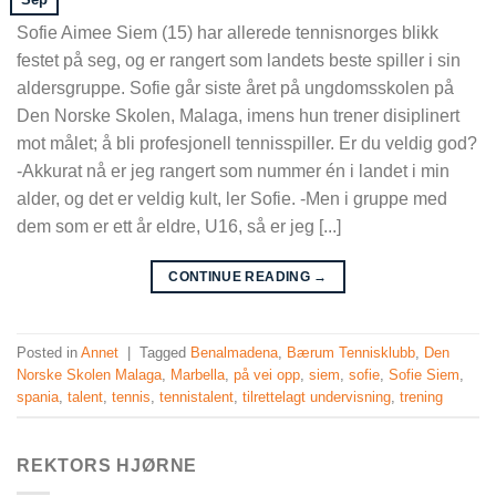
Sofie Aimee Siem (15) har allerede tennisnorges blikk
festet på seg, og er rangert som landets beste spiller i sin
aldersgruppe. Sofie går siste året på ungdomsskolen på
Den Norske Skolen, Malaga, imens hun trener disiplinert
mot målet; å bli profesjonell tennisspiller. Er du veldig god?
-Akkurat nå er jeg rangert som nummer én i landet i min
alder, og det er veldig kult, ler Sofie. -Men i gruppe med
dem som er ett år eldre, U16, så er jeg [...]
CONTINUE READING
→
Posted in
Annet
|
Tagged
Benalmadena
,
Bærum Tennisklubb
,
Den
Norske Skolen Malaga
,
Marbella
,
på vei opp
,
siem
,
sofie
,
Sofie Siem
,
spania
,
talent
,
tennis
,
tennistalent
,
tilrettelagt undervisning
,
trening
REKTORS HJØRNE