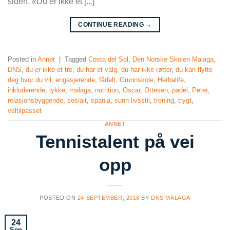
siden. «Du er ikke et [...]
CONTINUE READING
→
Posted in
Annet
|
Tagged
Costa del Sol
,
Den Norske Skolen Malaga
,
DNS
,
du er ikke et tre
,
du har et valg
,
du har ikke røtter
,
du kan flytte
deg hvor du vil
,
engasjerende
,
fådelt
,
Grunnskole
,
Herbalife
,
inkluderende
,
lykke
,
malaga
,
nutrition
,
Oscar
,
Ottesen
,
padel
,
Peter
,
relasjonsbyggende
,
sosialt
,
spania
,
sunn livsstil
,
trening
,
trygt
,
veltilpasset
ANNET
Tennistalent på vei
opp
POSTED ON
24 SEPTEMBER, 2018
BY
DNS MALAGA
24
Sep