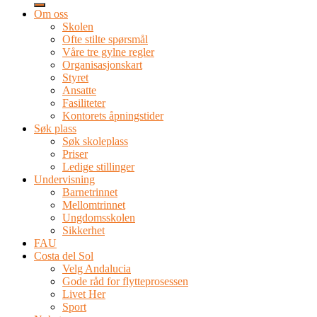
Om oss
Skolen
Ofte stilte spørsmål
Våre tre gylne regler
Organisasjonskart
Styret
Ansatte
Fasiliteter
Kontorets åpningstider
Søk plass
Søk skoleplass
Priser
Ledige stillinger
Undervisning
Barnetrinnet
Mellomtrinnet
Ungdomsskolen
Sikkerhet
FAU
Costa del Sol
Velg Andalucia
Gode råd for flytteprosessen
Livet Her
Sport