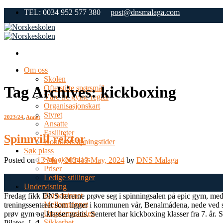
Skip
TEL: 0034 952 577 380
post@dnsmalaga.com
to
content
Om oss
Skolen
Tag Archives:
kickboxing
Ofte stilte spørsmål
Våre tre gylne regler
Organisasjonskart
Styret
2023/24
,
Annet
Ansatte
Fasiliteter
Spinnvill rektor
Kontorets åpningstider
Søk plass
Søk skoleplass
Posted on
13 May, 2024
13 May, 2024
by
DNS Malaga
Priser
Ledige stillinger
13
Undervisning
May
Barnetrinnet
Fredag fikk DNS-lærerne prøve seg i spinningsalen på epic gym, med rek
Mellomtrinnet
treningssenteret som ligger i kommunen vår, Benalmádena, nede ved str
Ungdomsskolen
prøv gym og klasser gratis. Senteret har kickboxing klasser fra 7. år.
Sikkerhet
Pilates, [...]