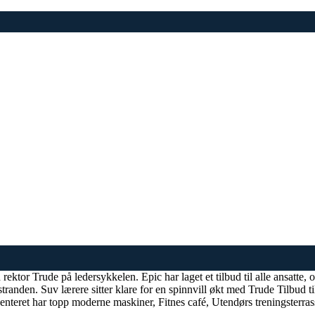
tor Trude på ledersykkelen. Epic har laget et tilbud til alle ansatte, o
anden. Suv lærere sitter klare for en spinnvill økt med Trude Tilbud t
 Senteret har topp moderne maskiner, Fitnes café, Utendørs treningsterra