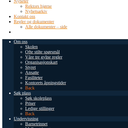
Nyheter
Rektors hjørne
Nyhetsarkiv
Kontakt oss
Regler og dokumenter
Alle dokumenter – side
TEL: 0034 952 577 380
post@dnsmalaga.com
Om oss
Skolen
Ofte stilte spørsmål
Våre tre gylne regler
Organisasjonskart
Styret
Ansatte
Fasiliteter
Kontorets åpningstider
Back
Søk plass
Søk skoleplass
Priser
Ledige stillinger
Back
Undervisning
Barnetrinnet