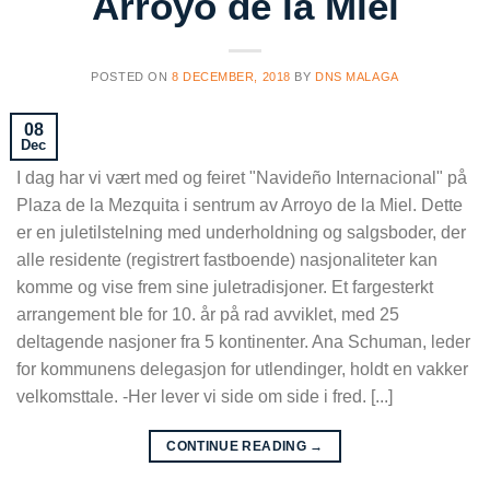
Arroyo de la Miel
POSTED ON
8 DECEMBER, 2018
BY
DNS MALAGA
08
Dec
I dag har vi vært med og feiret "Navideño Internacional" på
Plaza de la Mezquita i sentrum av Arroyo de la Miel. Dette
er en juletilstelning med underholdning og salgsboder, der
alle residente (registrert fastboende) nasjonaliteter kan
komme og vise frem sine juletradisjoner. Et fargesterkt
arrangement ble for 10. år på rad avviklet, med 25
deltagende nasjoner fra 5 kontinenter. Ana Schuman, leder
for kommunens delegasjon for utlendinger, holdt en vakker
velkomsttale. -Her lever vi side om side i fred. [...]
CONTINUE READING
→