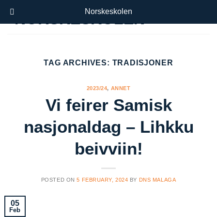
Skip
Norskeskolen
to
content
TAG ARCHIVES:
TRADISJONER
2023/24
,
ANNET
Vi feirer Samisk
nasjonaldag – Lihkku
beivviin!
POSTED ON
5 FEBRUARY, 2024
BY
DNS MALAGA
05
Feb