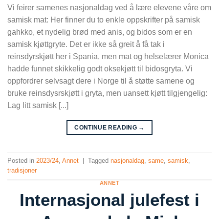
Vi feirer samenes nasjonaldag ved å lære elevene våre om
samisk mat: Her finner du to enkle oppskrifter på samisk
gahkko, et nydelig brød med anis, og bidos som er en
samisk kjøttgryte. Det er ikke så greit å få tak i
reinsdyrskjøtt her i Spania, men mat og helselærer Monica
hadde funnet skikkelig godt oksekjøtt til bidosgryta. Vi
oppfordrer selvsagt dere i Norge til å støtte samene og
bruke reinsdysrskjøtt i gryta, men uansett kjøtt tilgjengelig:
Lag litt samisk [...]
CONTINUE READING
→
Posted in
2023/24
,
Annet
|
Tagged
nasjonaldag
,
same
,
samisk
,
tradisjoner
ANNET
Internasjonal julefest i