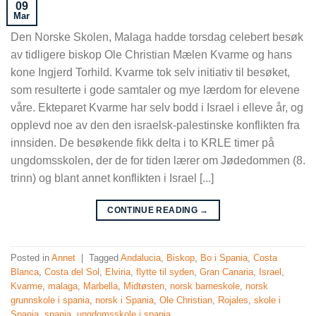
09
Mar
Den Norske Skolen, Malaga hadde torsdag celebert besøk
av tidligere biskop Ole Christian Mælen Kvarme og hans
kone Ingjerd Torhild. Kvarme tok selv initiativ til besøket,
som resulterte i gode samtaler og mye lærdom for elevene
våre. Ekteparet Kvarme har selv bodd i Israel i elleve år, og
opplevd noe av den den israelsk-palestinske konflikten fra
innsiden. De besøkende fikk delta i to KRLE timer på
ungdomsskolen, der de for tiden lærer om Jødedommen (8.
trinn) og blant annet konflikten i Israel [...]
CONTINUE READING
→
Posted in
Annet
|
Tagged
Andalucia
,
Biskop
,
Bo i Spania
,
Costa
Blanca
,
Costa del Sol
,
Elviria
,
flytte til syden
,
Gran Canaria
,
Israel
,
Kvarme
,
malaga
,
Marbella
,
Midtøsten
,
norsk barneskole
,
norsk
grunnskole i spania
,
norsk i Spania
,
Ole Christian
,
Rojales
,
skole i
Spania
,
spania
,
ungdomsskole i spania