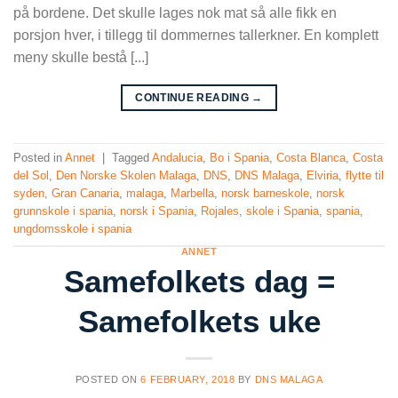
på bordene. Det skulle lages nok mat så alle fikk en
porsjon hver, i tillegg til dommernes tallerkner. En komplett
meny skulle bestå [...]
CONTINUE READING
→
Posted in
Annet
|
Tagged
Andalucia
,
Bo i Spania
,
Costa Blanca
,
Costa
del Sol
,
Den Norske Skolen Malaga
,
DNS
,
DNS Malaga
,
Elviria
,
flytte til
syden
,
Gran Canaria
,
malaga
,
Marbella
,
norsk barneskole
,
norsk
grunnskole i spania
,
norsk i Spania
,
Rojales
,
skole i Spania
,
spania
,
ungdomsskole i spania
ANNET
Samefolkets dag =
Samefolkets uke
POSTED ON
6 FEBRUARY, 2018
BY
DNS MALAGA