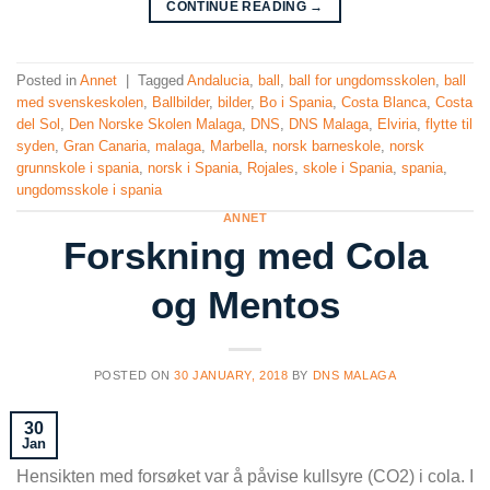
CONTINUE READING
→
Posted in
Annet
|
Tagged
Andalucia
,
ball
,
ball for ungdomsskolen
,
ball
med svenskeskolen
,
Ballbilder
,
bilder
,
Bo i Spania
,
Costa Blanca
,
Costa
del Sol
,
Den Norske Skolen Malaga
,
DNS
,
DNS Malaga
,
Elviria
,
flytte til
syden
,
Gran Canaria
,
malaga
,
Marbella
,
norsk barneskole
,
norsk
grunnskole i spania
,
norsk i Spania
,
Rojales
,
skole i Spania
,
spania
,
ungdomsskole i spania
ANNET
Forskning med Cola
og Mentos
POSTED ON
30 JANUARY, 2018
BY
DNS MALAGA
30
Jan
Hensikten med forsøket var å påvise kullsyre (CO2) i cola. I