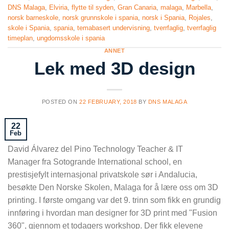
DNS Malaga
,
Elviria
,
flytte til syden
,
Gran Canaria
,
malaga
,
Marbella
,
norsk barneskole
,
norsk grunnskole i spania
,
norsk i Spania
,
Rojales
,
skole i Spania
,
spania
,
temabasert undervisning
,
tverrfaglig
,
tverrfaglig
timeplan
,
ungdomsskole i spania
ANNET
Lek med 3D design
POSTED ON
22 FEBRUARY, 2018
BY
DNS MALAGA
22
Feb
David Álvarez del Pino Technology Teacher & IT
Manager fra Sotogrande International school, en
prestisjefylt internasjonal privatskole sør i Andalucia,
besøkte Den Norske Skolen, Malaga for å lære oss om 3D
printing. I første omgang var det 9. trinn som fikk en grundig
innføring i hvordan man designer for 3D print med "Fusion
360", gjennom et todagers workshop. Der fikk elevene