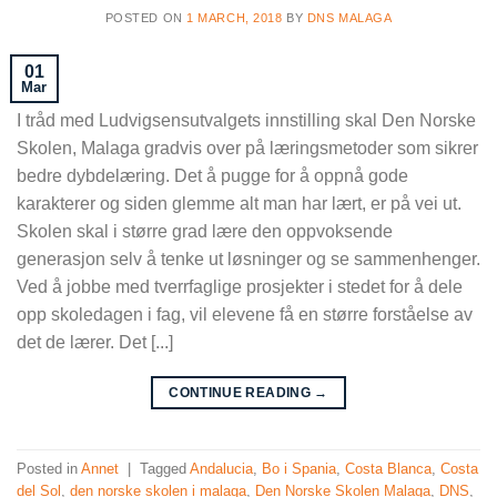
POSTED ON
1 MARCH, 2018
BY
DNS MALAGA
01
Mar
I tråd med Ludvigsensutvalgets innstilling skal Den Norske
Skolen, Malaga gradvis over på læringsmetoder som sikrer
bedre dybdelæring. Det å pugge for å oppnå gode
karakterer og siden glemme alt man har lært, er på vei ut.
Skolen skal i større grad lære den oppvoksende
generasjon selv å tenke ut løsninger og se sammenhenger.
Ved å jobbe med tverrfaglige prosjekter i stedet for å dele
opp skoledagen i fag, vil elevene få en større forståelse av
det de lærer. Det [...]
CONTINUE READING
→
Posted in
Annet
|
Tagged
Andalucia
,
Bo i Spania
,
Costa Blanca
,
Costa
del Sol
,
den norske skolen i malaga
,
Den Norske Skolen Malaga
,
DNS
,