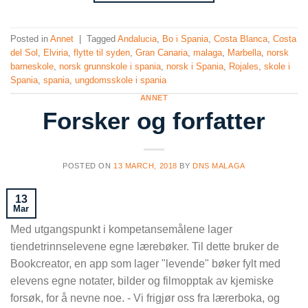
Posted in
Annet
|
Tagged
Andalucia
,
Bo i Spania
,
Costa Blanca
,
Costa
del Sol
,
Elviria
,
flytte til syden
,
Gran Canaria
,
malaga
,
Marbella
,
norsk
barneskole
,
norsk grunnskole i spania
,
norsk i Spania
,
Rojales
,
skole i
Spania
,
spania
,
ungdomsskole i spania
ANNET
Forsker og forfatter
POSTED ON
13 MARCH, 2018
BY
DNS MALAGA
13
Mar
Med utgangspunkt i kompetansemålene lager
tiendetrinnselevene egne lærebøker. Til dette bruker de
Bookcreator, en app som lager "levende" bøker fylt med
elevens egne notater, bilder og filmopptak av kjemiske
forsøk, for å nevne noe. - Vi frigjør oss fra lærerboka, og