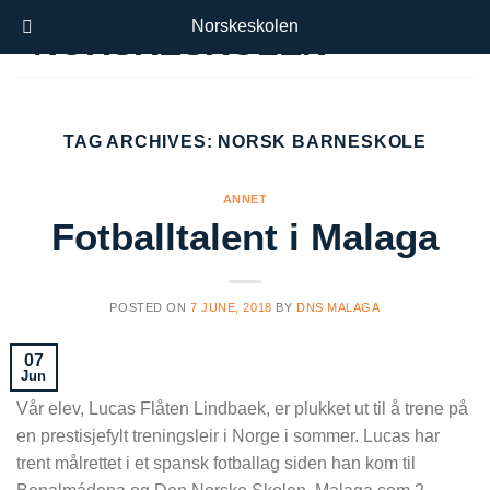
Skip
Norskeskolen
to
content
TAG ARCHIVES:
NORSK BARNESKOLE
ANNET
Fotballtalent i Malaga
POSTED ON
7 JUNE, 2018
BY
DNS MALAGA
07
Jun
Vår elev, Lucas Flåten Lindbaek, er plukket ut til å trene på
en prestisjefylt treningsleir i Norge i sommer. Lucas har
trent målrettet i et spansk fotballag siden han kom til