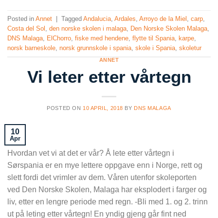
Posted in
Annet
|
Tagged
Andalucia
,
Ardales
,
Arroyo de la Miel
,
carp
,
Costa del Sol
,
den norske skolen i malaga
,
Den Norske Skolen Malaga
,
DNS Malaga
,
ElChorro
,
fiske med hendene
,
flytte til Spania
,
karpe
,
norsk barneskole
,
norsk grunnskole i spania
,
skole i Spania
,
skoletur
ANNET
Vi leter etter vårtegn
POSTED ON
10 APRIL, 2018
BY
DNS MALAGA
10
Apr
Hvordan vet vi at det er vår? Å lete etter vårtegn i
Sørspania er en mye lettere oppgave enn i Norge, rett og
slett fordi det vrimler av dem. Våren utenfor skoleporten
ved Den Norske Skolen, Malaga har eksplodert i farger og
liv, etter en lengre periode med regn. -Bli med 1. og 2. trinn
ut på leting etter vårtegn! En yndig gjeng går fint ned