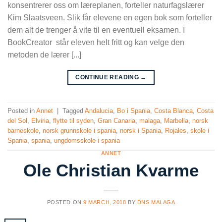
konsentrerer oss om læreplanen, forteller naturfagslærer
Kim Slaatsveen. Slik får elevene en egen bok som forteller
dem alt de trenger å vite til en eventuell eksamen. I
BookCreator står eleven helt fritt og kan velge den
metoden de lærer [...]
CONTINUE READING
→
Posted in
Annet
|
Tagged
Andalucia
,
Bo i Spania
,
Costa Blanca
,
Costa
del Sol
,
Elviria
,
flytte til syden
,
Gran Canaria
,
malaga
,
Marbella
,
norsk
barneskole
,
norsk grunnskole i spania
,
norsk i Spania
,
Rojales
,
skole i
Spania
,
spania
,
ungdomsskole i spania
ANNET
Ole Christian Kvarme
POSTED ON
9 MARCH, 2018
BY
DNS MALAGA