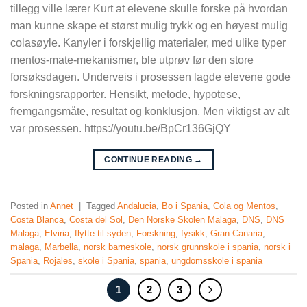
tillegg ville lærer Kurt at elevene skulle forske på hvordan
man kunne skape et størst mulig trykk og en høyest mulig
colasøyle. Kanyler i forskjellig materialer, med ulike typer
mentos-mate-mekanismer, ble utprøv før den store
forsøksdagen. Underveis i prosessen lagde elevene gode
forskningsrapporter. Hensikt, metode, hypotese,
fremgangsmåte, resultat og konklusjon. Men viktigst av alt
var prosessen. https://youtu.be/BpCr136GjQY
CONTINUE READING
→
Posted in
Annet
|
Tagged
Andalucia
,
Bo i Spania
,
Cola og Mentos
,
Costa Blanca
,
Costa del Sol
,
Den Norske Skolen Malaga
,
DNS
,
DNS
Malaga
,
Elviria
,
flytte til syden
,
Forskning
,
fysikk
,
Gran Canaria
,
malaga
,
Marbella
,
norsk barneskole
,
norsk grunnskole i spania
,
norsk i
Spania
,
Rojales
,
skole i Spania
,
spania
,
ungdomsskole i spania
1
2
3