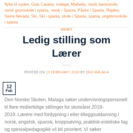
flytte til syden
,
Gran Canaria
,
malaga
,
Marbella
,
norsk barneskole
,
norsk grunnskole i spania
,
norsk i Spania
,
Påske i Spania
,
Rojales
,
Sierra Nevada
,
Ski
,
Ski i spania
,
skole i Spania
,
spania
,
ungdomsskole
i spania
ANNET
Ledig stilling som
Lærer
POSTED ON
12 FEBRUARY, 2018
BY
DNS MALAGA
12
Feb
Den Norske Skolen, Malaga søker undervisningspersonell
til flere midlertidige stillinger for skoleåret 2018-
2019. Lærere med fordypning i eller tilleggsutdanning i
norsk, engelsk, spansk, kroppsøving, praktisk-estetiske fag
og spesialpedagogikk vil bli prioritert. Vi søker