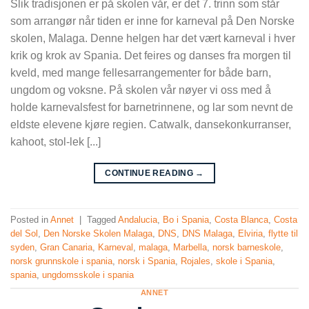
Slik tradisjonen er på skolen vår, er det 7. trinn som står
som arrangør når tiden er inne for karneval på Den Norske
skolen, Malaga. Denne helgen har det vært karneval i hver
krik og krok av Spania. Det feires og danses fra morgen til
kveld, med mange fellesarrangementer for både barn,
ungdom og voksne. På skolen vår nøyer vi oss med å
holde karnevalsfest for barnetrinnene, og lar som nevnt de
eldste elevene kjøre regien. Catwalk, dansekonkurranser,
kahoot, stol-lek [...]
CONTINUE READING
→
Posted in
Annet
|
Tagged
Andalucia
,
Bo i Spania
,
Costa Blanca
,
Costa
del Sol
,
Den Norske Skolen Malaga
,
DNS
,
DNS Malaga
,
Elviria
,
flytte til
syden
,
Gran Canaria
,
Karneval
,
malaga
,
Marbella
,
norsk barneskole
,
norsk grunnskole i spania
,
norsk i Spania
,
Rojales
,
skole i Spania
,
spania
,
ungdomsskole i spania
ANNET