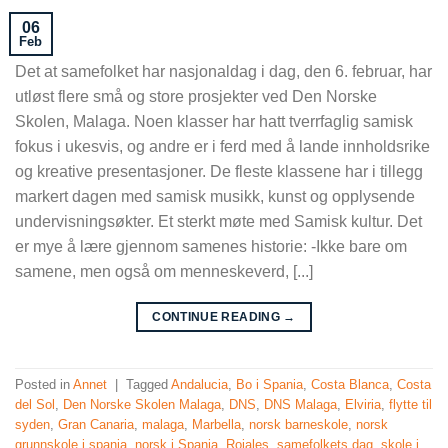
06
Feb
Det at samefolket har nasjonaldag i dag, den 6. februar, har
utløst flere små og store prosjekter ved Den Norske
Skolen, Malaga. Noen klasser har hatt tverrfaglig samisk
fokus i ukesvis, og andre er i ferd med å lande innholdsrike
og kreative presentasjoner. De fleste klassene har i tillegg
markert dagen med samisk musikk, kunst og opplysende
undervisningsøkter. Et sterkt møte med Samisk kultur. Det
er mye å lære gjennom samenes historie: -Ikke bare om
samene, men også om menneskeverd, [...]
CONTINUE READING
→
Posted in
Annet
|
Tagged
Andalucia
,
Bo i Spania
,
Costa Blanca
,
Costa
del Sol
,
Den Norske Skolen Malaga
,
DNS
,
DNS Malaga
,
Elviria
,
flytte til
syden
,
Gran Canaria
,
malaga
,
Marbella
,
norsk barneskole
,
norsk
grunnskole i spania
,
norsk i Spania
,
Rojales
,
samefolkets dag
,
skole i