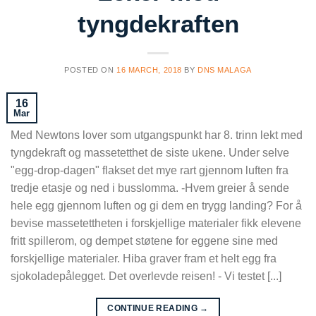
tyngdekraften
POSTED ON
16 MARCH, 2018
BY
DNS MALAGA
16
Mar
Med Newtons lover som utgangspunkt har 8. trinn lekt med
tyngdekraft og massetetthet de siste ukene. Under selve
"egg-drop-dagen" flakset det mye rart gjennom luften fra
tredje etasje og ned i busslomma. -Hvem greier å sende
hele egg gjennom luften og gi dem en trygg landing? For å
bevise massetettheten i forskjellige materialer fikk elevene
fritt spillerom, og dempet støtene for eggene sine med
forskjellige materialer. Hiba graver fram et helt egg fra
sjokoladepålegget. Det overlevde reisen! - Vi testet [...]
CONTINUE READING
→