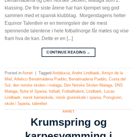
Benalmádena og Den Norske Skolen, Malaga som 2.
klassing. De fire siste årene har han kjempet seg god
sammen med et spansk klubblag. Morgendagens helter
Equinor Talentleir er en treningsleir der de mest
spennende talentene i hele fotballnorge får møtes og vise
fram hva de kan. Dette er en [...]
CONTINUE READING
→
Posted in
Annet
|
Tagged
Andalucia
,
Andre Lindbaek
,
Arroyo de la
Miel
,
Atletico Benalmádena Pueblo
,
Benalmadena Pueblo
,
Costa del
Sol
,
den norske skolen i malaga
,
Den Norske Skolen Malaga
,
DNS
Malaga
,
flytte til Spania
,
fotball
,
Fotballtalent
,
Lindbæk
,
Lucas
Lindbaek
,
norsk barneskole
,
norsk grunnskole i spania
,
Porsgrunn
,
skole i Spania
,
talentleir
ANNET
Krumspring og
karpesvømming i