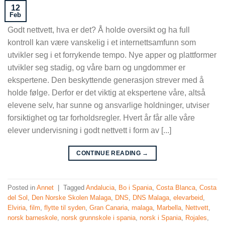
12
Feb
Godt nettvett, hva er det? Å holde oversikt og ha full
kontroll kan være vanskelig i et internettsamfunn som
utvikler seg i et forrykende tempo. Nye apper og plattformer
utvikler seg stadig, og våre barn og ungdommer er
ekspertene. Den beskyttende generasjon strever med å
holde følge. Derfor er det viktig at ekspertene våre, altså
elevene selv, har sunne og ansvarlige holdninger, utviser
forsiktighet og tar forholdsregler. Hvert år får alle våre
elever undervisning i godt nettvett i form av [...]
CONTINUE READING
→
Posted in
Annet
|
Tagged
Andalucia
,
Bo i Spania
,
Costa Blanca
,
Costa
del Sol
,
Den Norske Skolen Malaga
,
DNS
,
DNS Malaga
,
elevarbeid
,
Elviria
,
film
,
flytte til syden
,
Gran Canaria
,
malaga
,
Marbella
,
Nettvett
,
norsk barneskole
,
norsk grunnskole i spania
,
norsk i Spania
,
Rojales
,