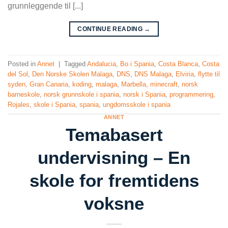
grunnleggende til [...]
CONTINUE READING
→
Posted in
Annet
|
Tagged
Andalucia
,
Bo i Spania
,
Costa Blanca
,
Costa
del Sol
,
Den Norske Skolen Malaga
,
DNS
,
DNS Malaga
,
Elviria
,
flytte til
syden
,
Gran Canaria
,
koding
,
malaga
,
Marbella
,
minecraft
,
norsk
barneskole
,
norsk grunnskole i spania
,
norsk i Spania
,
programmering
,
Rojales
,
skole i Spania
,
spania
,
ungdomsskole i spania
ANNET
Temabasert
undervisning – En
skole for fremtidens
voksne