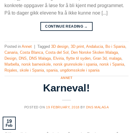
konkrete oppgaver å løse for å bli kjent med programmet.
På to dager gikk elevene fra å ikke kunne noe [...]
CONTINUE READING
→
Posted in
Annet
|
Tagged
3D design
,
3D print
,
Andalucia
,
Bo i Spania
,
Canaria
,
Costa Blanca
,
Costa del Sol
,
Den Norske Skolen Malaga
,
Design
,
DNS
,
DNS Malaga
,
Elviria
,
flytte til syden
,
Gran 3d
,
malaga
,
Marbella
,
norsk barneskole
,
norsk grunnskole i spania
,
norsk i Spania
,
Rojales
,
skole i Spania
,
spania
,
ungdomsskole i spania
ANNET
Karneval!
POSTED ON
19 FEBRUARY, 2018
BY
DNS MALAGA
19
Feb