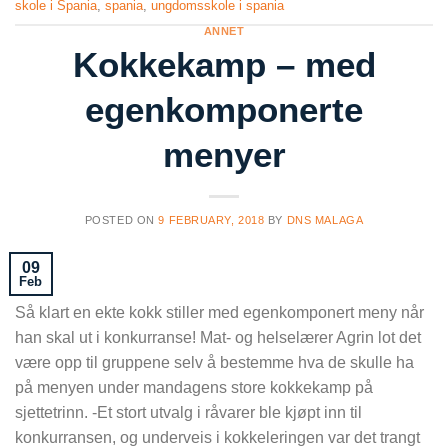
skole i Spania
,
spania
,
ungdomsskole i spania
ANNET
Kokkekamp – med
egenkomponerte
menyer
POSTED ON
9 FEBRUARY, 2018
BY
DNS MALAGA
09
Feb
Så klart en ekte kokk stiller med egenkomponert meny når
han skal ut i konkurranse! Mat- og helselærer Agrin lot det
være opp til gruppene selv å bestemme hva de skulle ha
på menyen under mandagens store kokkekamp på
sjettetrinn. -Et stort utvalg i råvarer ble kjøpt inn til
konkurransen, og underveis i kokkeleringen var det trangt