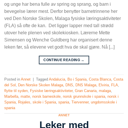
og unge har bena fulle av spring og sprang, og barn i
bevegelse lærer mest. Derfor benytter barnetrinnene her
ved Den Norske Skolen, Malaga fysiske læringsaktiviteter
(FLA) så ofte de kan. Det ligger lapper med tall strødd
utover hele plenen ved skolekiosken. Lærerne Mette
Simensen og Wenche Guldberg har organisert denne
leken før, så elevene vet godt hva de skal gjøre. Nå [...]
CONTINUE READING
→
Posted in
Annet
|
Tagged
Andalucia
,
Bo i Spania
,
Costa Blanca
,
Costa
del Sol
,
Den Norske Skolen Malaga
,
DNS
,
DNS Malaga
,
Elviria
,
FLA
,
flytte til syden
,
Fysiske læringsaktiviteter
,
Gran Canaria
,
malaga
,
Marbella
,
matte
,
norsk barneskole
,
norsk grunnskole i spania
,
norsk i
Spania
,
Rojales
,
skole i Spania
,
spania
,
Tiervenner
,
ungdomsskole i
spania
ANNET
Leker med