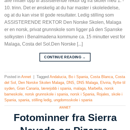
alle nivåer opp til assisterende rektor og fra skoler med 1. -
10. trinn. Det er ønskelig at du har master i skoleledelse,
og at du kan vise til gode resultater. Ledig stilling som
ASSISTERENDE REKTOR Den Norske Skolen, Malaga
er en norsk, privat grunnskole som ligger på den Spanske
solkysten i Benalmadena kommune ca. 15 minutter vest for
Malaga, Costa del Sol.Den Norske [...]
CONTINUE READING
→
Posted in
Annet
|
Tagged
Andalucia
,
Bo i Spania
,
Costa Blanca
,
Costa
del Sol
,
Den Norske Skolen Malaga
,
DNS
,
DNS Malaga
,
Elviria
,
flytte til
syden
,
Gran Canaria
,
lærerjobb i spania
,
malaga
,
Marbella
,
norsk
barneskole
,
norsk grunnskole i spania
,
norsk i Spania
,
Rojales
,
skole i
Spania
,
spania
,
stilling ledig
,
ungdomsskole i spania
ANNET
Fotominner fra Sierra