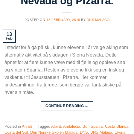
Nevada og Pizarra.
POSTED ON
13 FEBRUARY, 2018
BY
DNS MALAGA
13
Feb
I stedet for å gå på ski, kunne elevene i år velge aking som
alternativ aktivitet på skidagen i Sierra Nevada. Dette
åpnet for at flere kunne være med til fjells og oppleve snø
og vinter i Spania. Resten av elevene fikk seg en frisk og
vakker tur til Jesusstatuen i Pizarra. Her kommer
bildesamlinger fra turene, som begge var fantastiske på
hver sin måte.
CONTINUE READING
→
Posted in
Annet
|
Tagged
Alpint
,
Andalucia
,
Bo i Spania
,
Costa Blanca
,
Costa del Sol
,
Den Norske Skolen Malaga
,
DNS
,
DNS Malaga
,
Elviria
,