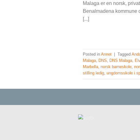
Malaga er en norsk, priva
Benalmadena kommune ca.
[...]
Posted in
Annet
|
Tagged
Anda
Malaga
,
DNS
,
DNS Malaga
,
Elv
Marbella
,
norsk barneskole
,
nor
stilling ledig
,
ungdomsskole i s