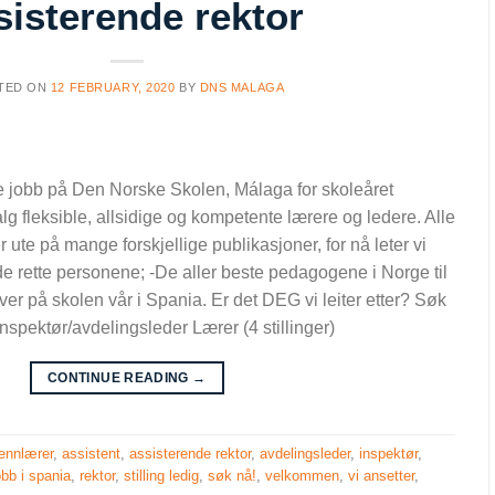
sisterende rektor
TED ON
12 FEBRUARY, 2020
BY
DNS MALAGA
ke jobb på Den Norske Skolen, Málaga for skoleåret
alg fleksible, allsidige og kompetente lærere og ledere. Alle
r ute på mange forskjellige publikasjoner, for nå leter vi
 de rette personene; -De aller beste pedagogene i Norge til
er på skolen vår i Spania. Er det DEG vi leiter etter? Søk
nspektør/avdelingsleder Lærer (4 stillinger)
CONTINUE READING
→
ennlærer
,
assistent
,
assisterende rektor
,
avdelingsleder
,
inspektør
,
obb i spania
,
rektor
,
stilling ledig
,
søk nå!
,
velkommen
,
vi ansetter
,