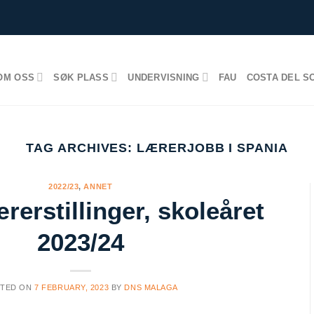
OM OSS
SØK PLASS
UNDERVISNING
FAU
COSTA DEL S
TAG ARCHIVES:
LÆRERJOBB I SPANIA
2022/23
,
ANNET
rerstillinger, skoleåret
2023/24
STED ON
7 FEBRUARY, 2023
BY
DNS MALAGA