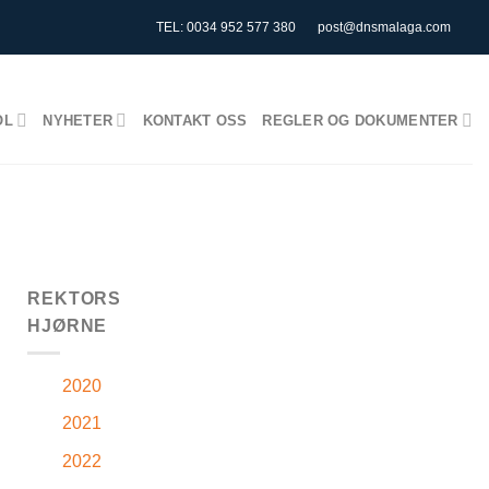
TEL: 0034 952 577 380
post@dnsmalaga.com
OL
NYHETER
KONTAKT OSS
REGLER OG DOKUMENTER
REKTORS
HJØRNE
2020
2021
2022