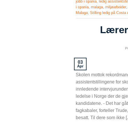
jobb i spania
,
ledig assistentstil
i spania
,
malaga
,
miljøarbeider
Malaga
,
Stilling ledig på Costa 
Lærer
P
03
Apr
Skolen mottok rekordmange
assistentstillingene for 
innledende intervjurunden
ledelse i Norge der de gj
kandidatene. - Det har gått
fagkabaler, forteller Trud
besatt. Til dere som ikke [..