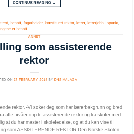
CONTINUE READING
→
stent
,
besatt
,
fagarbeider
,
konstituert rektor
,
lærer
,
lærerjobb i spania
,
lingene er besatt
ANNET
illing som assisterende
rektor
TED ON
17 FEBRUARY, 2018
BY
DNS MALAGA
erende rektor. -Vi søker deg som har lærerbakgrunn og bred
 fra alle nivåer opp til assisterende rektor og fra skoler med
elig at du har master i skoleledelse, og at du kan vise til
stilling som ASSISTERENDE REKTOR Den Norske Skolen,