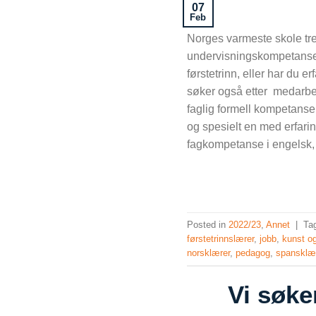
07
Feb
Norges varmeste skole tre
undervisningskompetanse fo
førstetrinn, eller har du 
søker også etter medarbe
faglig formell kompetanse 
og spesielt en med erfari
fagkompetanse i engelsk, 
Posted in
2022/23
,
Annet
|
Ta
førstetrinnslærer
,
jobb
,
kunst o
norsklærer
,
pedagog
,
spansklæ
Vi søke