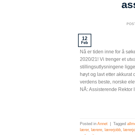
as
POS
12
Feb
Nå er tiden inne for å sø
2020/21! Vi trenger et utv
stillingsutlysningene ligge
høyt og lavt etter akkurat
verdens beste, norske elev
NÅ: Assisterende Rektor I
Posted in
Annet
|
Tagged
allm
lærer
,
lærere
,
lærerjobb
,
lærerj