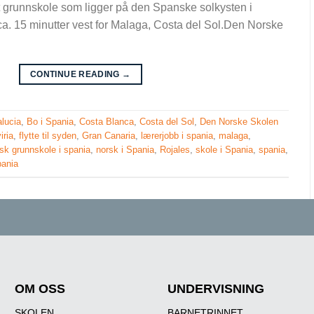
t grunnskole som ligger på den Spanske solkysten i
 15 minutter vest for Malaga, Costa del Sol.Den Norske
CONTINUE READING
→
lucia
,
Bo i Spania
,
Costa Blanca
,
Costa del Sol
,
Den Norske Skolen
iria
,
flytte til syden
,
Gran Canaria
,
lærerjobb i spania
,
malaga
,
sk grunnskole i spania
,
norsk i Spania
,
Rojales
,
skole i Spania
,
spania
,
pania
OM OSS
UNDERVISNING
SKOLEN
BARNETRINNET