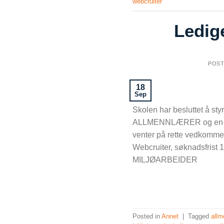
webcruiter
Ledige
POS
18
Sep
Skolen har besluttet å st
ALLMENNLÆRER og en MILJ
venter på rette vedkommen
Webcruiter, søknadsfrist
MILJØARBEIDER
Posted in
Annet
|
Tagged
allm