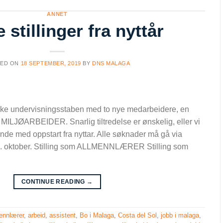
ANNET
 stillinger fra nyttår
TED ON
18 SEPTEMBER, 2019
BY
DNS MALAGA
yrke undervisningsstaben med to nye medarbeidere, en
ØARBEIDER. Snarlig tiltredelse er ønskelig, eller vi
de med oppstart fra nyttar. Alle søknader må gå via
 1. oktober. Stilling som ALLMENNLÆRER Stilling som
CONTINUE READING
→
ennlærer
,
arbeid
,
assistent
,
Bo i Malaga
,
Costa del Sol
,
jobb i malaga
,