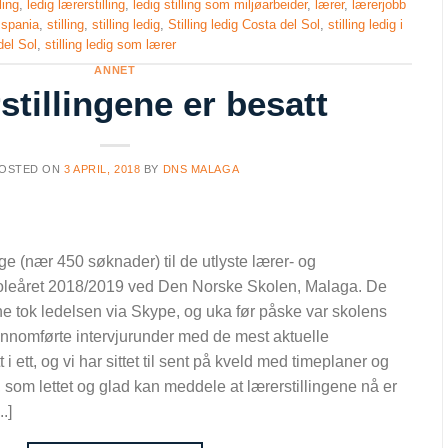
ling
,
ledig lærerstilling
,
ledig stilling som miljøarbeider
,
lærer
,
lærerjobb
,
spania
,
stilling
,
stilling ledig
,
Stilling ledig Costa del Sol
,
stilling ledig i
del Sol
,
stilling ledig som lærer
ANNET
stillingene er besatt
OSTED ON
3 APRIL, 2018
BY
DNS MALAGA
 (nær 450 søknader) til de utlyste lærer- og
skoleåret 2018/2019 ved Den Norske Skolen, Malaga. De
e tok ledelsen via Skype, og uka før påske var skolens
ennomførte intervjurunder med de mest aktuelle
 i ett, og vi har sittet til sent på kveld med timeplaner og
e, som lettet og glad kan meddele at lærerstillingene nå er
.]