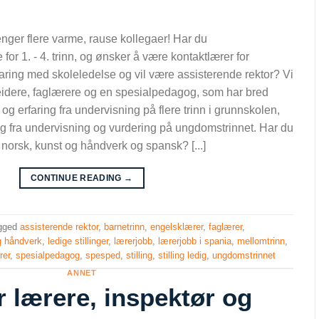
nger flere varme, rause kollegaer! Har du
r 1. - 4. trinn, og ønsker å være kontaktlærer for
erfaring med skoleledelse og vil være assisterende rektor? Vi
idere, faglærere og en spesialpedagog, som har bred
og erfaring fra undervisning på flere trinn i grunnskolen,
ng fra undervisning og vurdering på ungdomstrinnet. Har du
norsk, kunst og håndverk og spansk? [...]
CONTINUE READING
→
gged
assisterende rektor
,
barnetrinn
,
engelsklærer
,
faglærer
,
g håndverk
,
ledige stillinger
,
lærerjobb
,
lærerjobb i spania
,
mellomtrinn
,
rer
,
spesialpedagog
,
spesped
,
stilling
,
stilling ledig
,
ungdomstrinnet
ANNET
r lærere, inspektør og