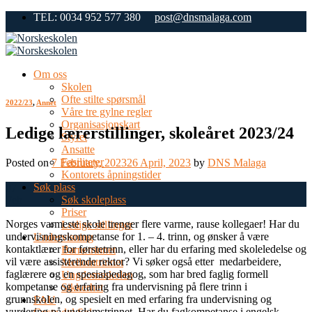
Skip
TEL: 0034 952 577 380
post@dnsmalaga.com
to
content
Om oss
Skolen
Ofte stilte spørsmål
2022/23
,
Annet
Våre tre gylne regler
Organisasjonskart
Ledige lærerstillinger, skoleåret 2023/24
Styret
Ansatte
Fasiliteter
Posted on
7 February, 2023
26 April, 2023
by
DNS Malaga
Kontorets åpningstider
Søk plass
07
Søk skoleplass
Feb
Priser
Norges varmeste skole trenger flere varme, rause kollegaer! Har du
Ledige stillinger
undervisningskompetanse for 1. – 4. trinn, og ønsker å være
Undervisning
kontaktlærer for førstetrinn, eller har du erfaring med skoleledelse og
Barnetrinnet
vil være assisterende rektor? Vi søker også etter medarbeidere,
Mellomtrinnet
faglærere og en spesialpedagog, som har bred faglig formell
Ungdomsskolen
kompetanse og erfaring fra undervisning på flere trinn i
Sikkerhet
grunnskolen, og spesielt en med erfaring fra undervisning og
FAU
vurdering på ungdomstrinnet. Har du fagkompetanse i engelsk,