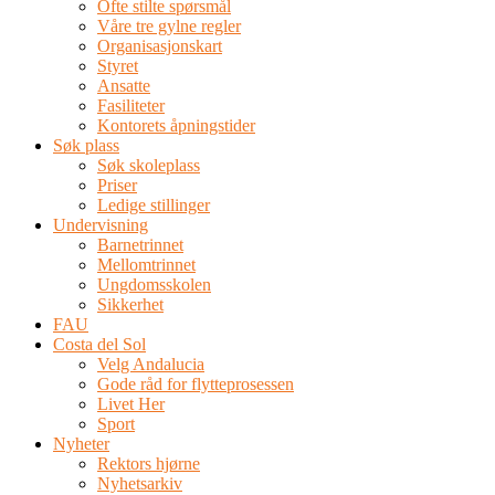
Ofte stilte spørsmål
Våre tre gylne regler
Organisasjonskart
Styret
Ansatte
Fasiliteter
Kontorets åpningstider
Søk plass
Søk skoleplass
Priser
Ledige stillinger
Undervisning
Barnetrinnet
Mellomtrinnet
Ungdomsskolen
Sikkerhet
FAU
Costa del Sol
Velg Andalucia
Gode råd for flytteprosessen
Livet Her
Sport
Nyheter
Rektors hjørne
Nyhetsarkiv