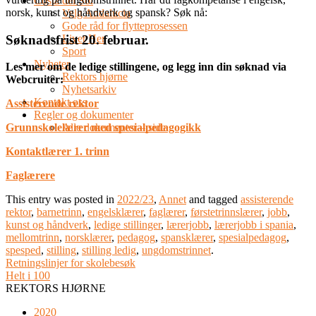
Costa del Sol
norsk, kunst og håndverk og spansk? Søk nå:
Velg Andalucia
Gode råd for flytteprosessen
Søknadsfrist 20. februar.
Livet Her
Sport
Nyheter
Les mer om de ledige stillingene, og legg inn din søknad via
Rektors hjørne
Webcruiter:
Nyhetsarkiv
Kontakt oss
Assisterende rektor
Regler og dokumenter
Alle dokumenter – side
Grunnskolelærer med spesialpedagogikk
Kontaktlærer 1. trinn
Faglærere
This entry was posted in
2022/23
,
Annet
and tagged
assisterende
rektor
,
barnetrinn
,
engelsklærer
,
faglærer
,
førstetrinnslærer
,
jobb
,
kunst og håndverk
,
ledige stillinger
,
lærerjobb
,
lærerjobb i spania
,
mellomtrinn
,
norsklærer
,
pedagog
,
spansklærer
,
spesialpedagog
,
spesped
,
stilling
,
stilling ledig
,
ungdomstrinnet
.
Retningslinjer for skolebesøk
Helt i 100
REKTORS HJØRNE
2020