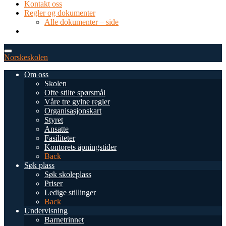
Kontakt oss
Regler og dokumenter
Alle dokumenter – side
TEL: 0034 952 577 380
post@dnsmalaga.com
Norskeskolen
Om oss
Skolen
Ofte stilte spørsmål
Våre tre gylne regler
Organisasjonskart
Styret
Ansatte
Fasiliteter
Kontorets åpningstider
Back
Søk plass
Søk skoleplass
Priser
Ledige stillinger
Back
Undervisning
Barnetrinnet