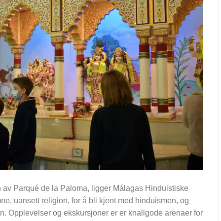
 av Parqué de la Paloma, ligger Málagas Hinduistiske
ne, uansett religion, for å bli kjent med hinduismen, og
n. Opplevelser og ekskursjoner er er knallgode arenaer for