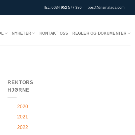
TEL: 0034 952 577 380
post@dnsmalaga.com
OL
NYHETER
KONTAKT OSS
REGLER OG DOKUMENTER
REKTORS
HJØRNE
2020
2021
2022