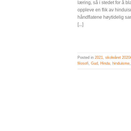
læring, så i stedet for å b
oppleve en flik av hindui
håndflatene høytidelig 
[...]
Posted in
2021
,
skoleåret 2020
filosofi
,
Gud
,
Hindu
,
hinduisme