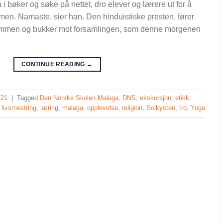
la i bøker og søke på nettet, dro elever og lærere ut for å
smen. Namaste, sier han. Den hinduistiske presten, fører
sammen og bukker mot forsamlingen, som denne morgenen
CONTINUE READING
→
/21
|
Tagged
Den Norske Skolen Malaga
,
DNS
,
ekskursjon
,
etikk
,
,
livsmestring
,
læring
,
malaga
,
opplevelse
,
religion
,
Solkysten
,
tro
,
Yoga