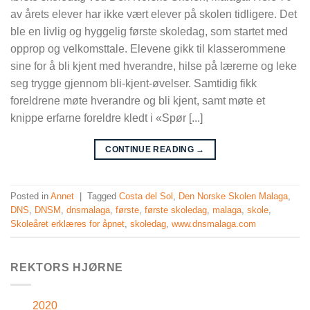
av årets elever har ikke vært elever på skolen tidligere. Det
ble en livlig og hyggelig første skoledag, som startet med
opprop og velkomsttale. Elevene gikk til klasserommene
sine for å bli kjent med hverandre, hilse på lærerne og leke
seg trygge gjennom bli-kjent-øvelser. Samtidig fikk
foreldrene møte hverandre og bli kjent, samt møte et
knippe erfarne foreldre kledt i «Spør [...]
CONTINUE READING
→
Posted in
Annet
|
Tagged
Costa del Sol
,
Den Norske Skolen Malaga
,
DNS
,
DNSM
,
dnsmalaga
,
første
,
første skoledag
,
malaga
,
skole
,
Skoleåret erklæres for åpnet
,
skoledag
,
www.dnsmalaga.com
REKTORS HJØRNE
2020