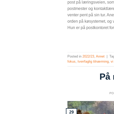
post på læringsveien, som 
postmester og kontaktlære
venter pent på sin tur. A
orden på køsystemet, og v
Hun er på postkontoret for 
Posted in
2022/23
,
Annet
|
Ta
fokus
,
tverrfaglig tilnærming
,
vi
På 
PO
29