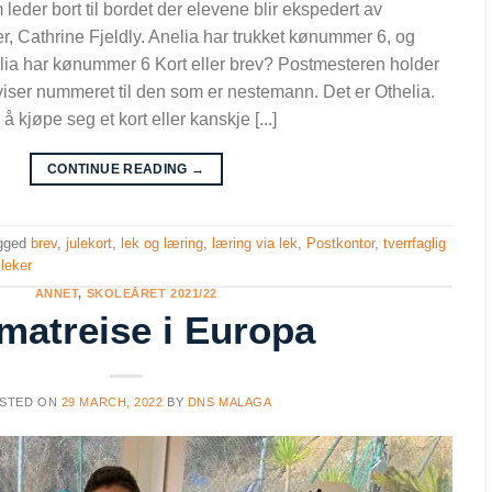
leder bort til bordet der elevene blir ekspedert av
r, Cathrine Fjeldly. Anelia har trukket kønummer 6, og
nelia har kønummer 6 Kort eller brev? Postmesteren holder
iser nummeret til den som er nestemann. Det er Othelia.
å kjøpe seg et kort eller kanskje [...]
CONTINUE READING
→
gged
brev
,
julekort
,
lek og læring
,
læring via lek
,
Postkontor
,
tverrfaglig
 leker
ANNET
,
SKOLEÅRET 2021/22
matreise i Europa
STED ON
29 MARCH, 2022
BY
DNS MALAGA