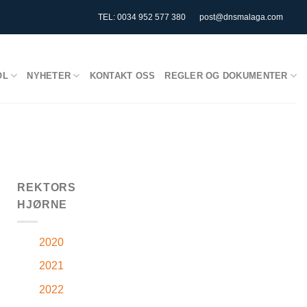
TEL: 0034 952 577 380
post@dnsmalaga.com
OL
NYHETER
KONTAKT OSS
REGLER OG DOKUMENTER
REKTORS
HJØRNE
2020
2021
2022