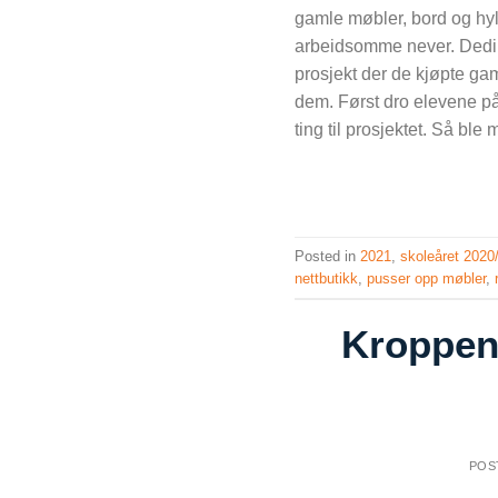
gamle møbler, bord og hyll
arbeidsomme never. Dediker
prosjekt der de kjøpte g
dem. Først dro elevene p
ting til prosjektet. Så ble 
Posted in
2021
,
skoleåret 2020
nettbutikk
,
pusser opp møbler
,
Kroppen
POS