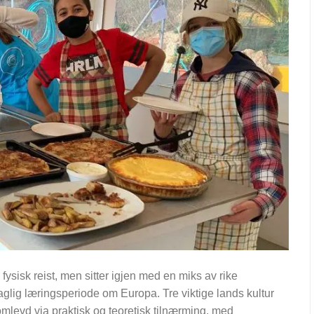
 fysisk reist, men sitter igjen med en miks av rike
faglig læringsperiode om Europa. Tre viktige lands kultur
omlevd via praktisk og teoretisk tilnærming, med