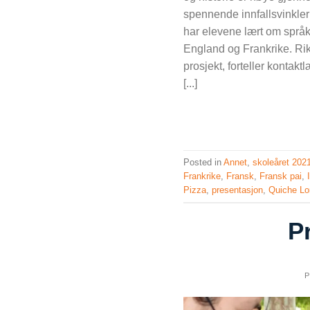
spennende innfallsvinkler
har elevene lært om språk, 
England og Frankrike. Rik
prosjekt, forteller konta
[...]
Posted in
Annet
,
skoleåret 202
Frankrike
,
Fransk
,
Fransk pai
,
Pizza
,
presentasjon
,
Quiche Lo
P