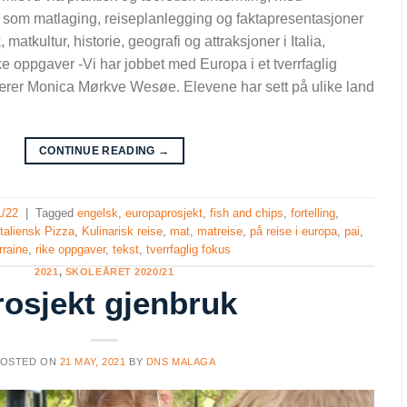
 som matlaging, reiseplanlegging og faktapresentasjoner
matkultur, historie, geografi og attraksjoner i Italia,
e oppgaver -Vi har jobbet med Europa i et tverrfaglig
ktlærer Monica Mørkve Wesøe. Elevene har sett på ulike land
CONTINUE READING
→
1/22
|
Tagged
engelsk
,
europaprosjekt
,
fish and chips
,
fortelling
,
Italiensk Pizza
,
Kulinarisk reise
,
mat
,
matreise
,
på reise i europa
,
pai
,
rraine
,
rike oppgaver
,
tekst
,
tverrfaglig fokus
2021
,
SKOLEÅRET 2020/21
rosjekt gjenbruk
POSTED ON
21 MAY, 2021
BY
DNS MALAGA