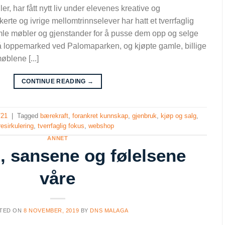
er, har fått nytt liv under elevenes kreative og
te og ivrige mellomtrinnselever har hatt et tverrfaglig
amle møbler og gjenstander for å pusse dem opp og selge
å loppemarked ved Palomaparken, og kjøpte gamle, billige
møblene [...]
CONTINUE READING
→
/21
|
Tagged
bærekraft
,
forankret kunnskap
,
gjenbruk
,
kjøp og salg
,
resirkulering
,
tverrfaglig fokus
,
webshop
ANNET
, sansene og følelsene
våre
TED ON
8 NOVEMBER, 2019
BY
DNS MALAGA