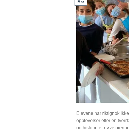
Mar
Elevene har riktignok ikke
opplevelser etter en tverr
og historie er nøye gjenn