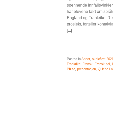
spennende innfallsvinkler
har elevene lært om språk, 
England og Frankrike. Rik
prosjekt, forteller konta
[...]
Posted in
Annet
,
skoleåret 202
Frankrike
,
Fransk
,
Fransk pai
,
Pizza
,
presentasjon
,
Quiche Lo