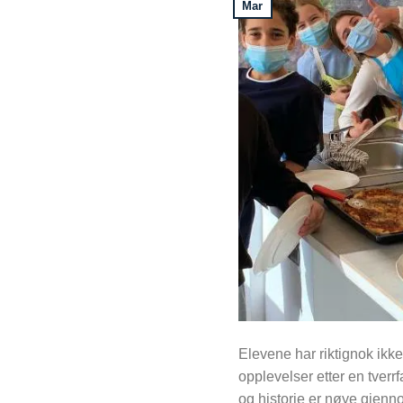
Mar
Elevene har riktignok ikke
opplevelser etter en tverr
og historie er nøye gjenn