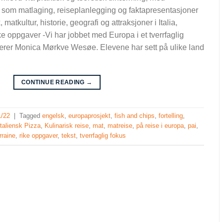
 som matlaging, reiseplanlegging og faktapresentasjoner
matkultur, historie, geografi og attraksjoner i Italia,
e oppgaver -Vi har jobbet med Europa i et tverrfaglig
ktlærer Monica Mørkve Wesøe. Elevene har sett på ulike land
CONTINUE READING
→
1/22
|
Tagged
engelsk
,
europaprosjekt
,
fish and chips
,
fortelling
,
Italiensk Pizza
,
Kulinarisk reise
,
mat
,
matreise
,
på reise i europa
,
pai
,
rraine
,
rike oppgaver
,
tekst
,
tverrfaglig fokus