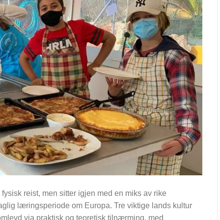
 fysisk reist, men sitter igjen med en miks av rike
faglig læringsperiode om Europa. Tre viktige lands kultur
omlevd via praktisk og teoretisk tilnærming, med