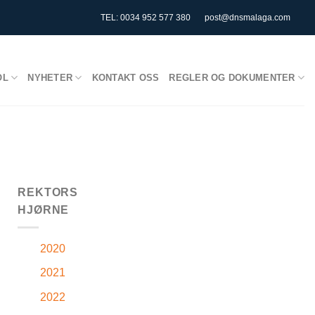
TEL: 0034 952 577 380
post@dnsmalaga.com
OL
NYHETER
KONTAKT OSS
REGLER OG DOKUMENTER
REKTORS
HJØRNE
2020
2021
2022