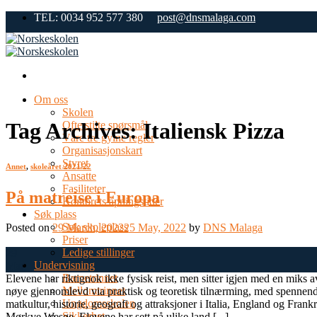
Skip
TEL: 0034 952 577 380
post@dnsmalaga.com
to
content
Om oss
Skolen
Tag Archives:
Italiensk Pizza
Ofte stilte spørsmål
Våre tre gylne regler
Organisasjonskart
Styret
Annet
,
skoleåret 2021/22
Ansatte
Fasiliteter
På matreise i Europa
Kontorets åpningstider
Søk plass
Søk skoleplass
Posted on
29 March, 2022
25 May, 2022
by
DNS Malaga
Priser
Ledige stillinger
29
Undervisning
Mar
Barnetrinnet
Elevene har riktignok ikke fysisk reist, men sitter igjen med en miks a
Mellomtrinnet
nøye gjennomlevd via praktisk og teoretisk tilnærming, med spennende
Ungdomsskolen
matkultur, historie, geografi og attraksjoner i Italia, England og Fran
Sikkerhet
Mørkve Wesøe. Elevene har sett på ulike land [...]