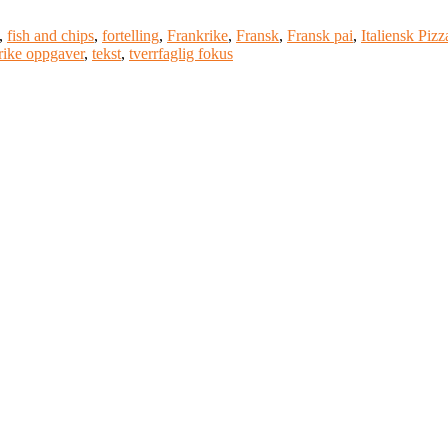
,
fish and chips
,
fortelling
,
Frankrike
,
Fransk
,
Fransk pai
,
Italiensk Pizz
rike oppgaver
,
tekst
,
tverrfaglig fokus