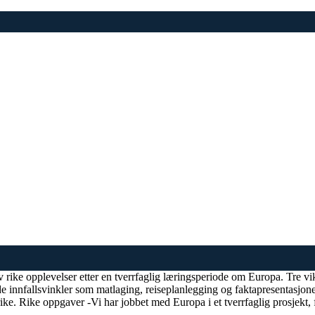
v rike opplevelser etter en tverrfaglig læringsperiode om Europa. Tre vik
 innfallsvinkler som matlaging, reiseplanlegging og faktapresentasjone
krike. Rike oppgaver -Vi har jobbet med Europa i et tverrfaglig prosjekt,