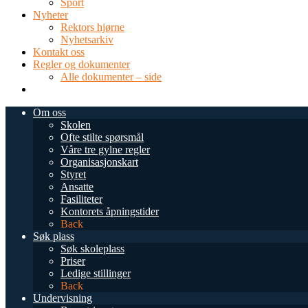
Sport
Nyheter
Rektors hjørne
Nyhetsarkiv
Kontakt oss
Regler og dokumenter
Alle dokumenter – side
TEL: 0034 952 577 380
post@dnsmalaga.com
Om oss
Skolen
Ofte stilte spørsmål
Våre tre gylne regler
Organisasjonskart
Styret
Ansatte
Fasiliteter
Kontorets åpningstider
Back
Søk plass
Søk skoleplass
Priser
Ledige stillinger
Back
Undervisning