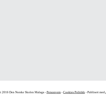
t 2016 Den Norske Skolen Malaga -
Personvern
-
Cookies Politikk
- Publisert med