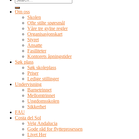
Om oss
Skolen
Ofte stilte spørsmål
Våre tre gylne regler
Organisasjonskart
Styret
Ansatte
Fasiliteter
Kontorets åpningstider
Søk plass
Søk skoleplass
Priser
Ledige stillinger
Undervisning
Barnetrinnet
Mellomtrinnet
Ungdomsskolen
Sikkerhet
FAU
Costa del Sol
Velg Andalucia
Gode råd for flytteprosessen
Livet Her