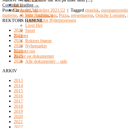
FAU
Continue reading
→
Costa del Sol
Posted in
Annet
,
skoleåret 2021/22
|
Tagged
engelsk
,
europaprosjekt
Velg Andalucia
matreise
,
på reise i europa
,
pai
,
Pizza
,
presentasjon
,
Quiche Lorraine
,
Gode råd for flytteprosessen
REKTORS HJØRNE
Livet Her
2020
Sport
2021
Nyheter
2022
Rektors hjørne
2023
Nyhetsarkiv
2024
Kontakt oss
2025
Regler og dokumenter
2026
Alle dokumenter – side
ARKIV
2013
2014
2015
2016
2017
2018
2019
2020
2021
2022