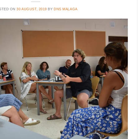
STED ON
30 AUGUST, 2019
BY
DNS MALAGA