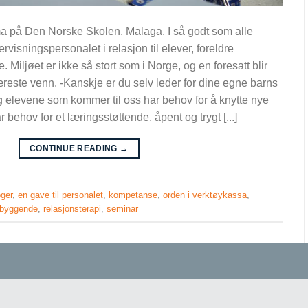
ema på Den Norske Skolen, Malaga. I så godt som alle
visningspersonalet i relasjon til elever, foreldre
. Miljøet er ikke så stort som i Norge, og en foresatt blir
este venn. -Kanskje er du selv leder for dine egne barns
 elevene som kommer til oss har behov for å knytte nye
behov for et læringsstøttende, åpent og trygt [...]
CONTINUE READING
→
oger
,
en gave til personalet
,
kompetanse
,
orden i verktøykassa
,
sbyggende
,
relasjonsterapi
,
seminar