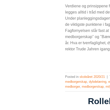
Verdiene og prinsippene 
legges alltid i tråd med de
Under planleggingsdagene
de viktigste punktene i f
Fagfornyelsen slår fast a
medborgerskap" og "Bærekr
år. Hva er tverrfaglighet
rektor Trude Jahren igang 
Posted in
skoleåret 2020/21
|
medborgerskap
,
dybdelæring
,
e
medborger
,
medborgerskap
,
mil
Rolle