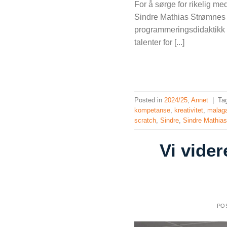
For å sørge for rikelig me
Sindre Mathias Strømnes N
programmeringsdidaktikk v
talenter for [...]
Posted in
2024/25
,
Annet
|
Ta
kompetanse
,
kreativitet
,
malag
scratch
,
Sindre
,
Sindre Mathia
Vi vider
PO