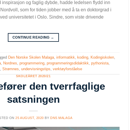
d inspirasjon og faglig dybde, hadde ledelsen flydd inn
ordvoll, som for tiden jobber med å ta en doktorgrad i
ed universitetet i Oslo. Sindre, som viste drivende
CONTINUE READING
→
gged
Den Norske Skolen Malaga
,
informatikk
,
koding
,
Kodingiskolen
,
a
,
Nordnes
,
programmering
,
programmeringsdidaktikk
,
pythonista
,
s
,
Strømnes
,
undervisningstips
,
verktøyforståelse
SKOLEÅRET 2020/21
efører den tverrfaglige
satsningen
STED ON
25 AUGUST, 2020
BY
DNS MALAGA