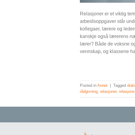
Relasjoner er et viktig t
arbeidsoppgaver står under
kollegaer, lærere og ledere
kanskje også lærerens nær
lærer? Både de voksne og
vennskap, og klassene har 
Posted in
Annet
|
Tagged
dial
rådgivning
,
relasjoner
,
relasjon