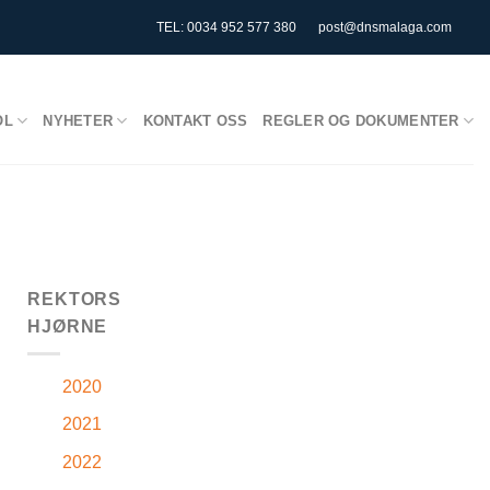
TEL: 0034 952 577 380
post@dnsmalaga.com
OL
NYHETER
KONTAKT OSS
REGLER OG DOKUMENTER
REKTORS
HJØRNE
2020
2021
2022