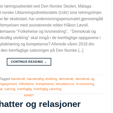
for læringsarbeidet ved Den Norske Skolen, Málaga
t norske Utdanningsdirektoratets (Udir) sine retningslinjer.
 før skolestart, har undervisningspersonalet gjennomgått
agfornyelsen med assisterende rektor Håkon Løvoll.
t temaene "Folkehelse og livsmestring", "Demokrati og
aftig utvikling" skal inngå i de tverrfaglige oppgavene i
, dybdelæring og kompetanse? Allerede våren 2018 dro
den tverrfaglige satsningen på Den Norske [...]
CONTINUE READING
→
Tagged
bærekraft
,
bærekraftig utvikling
,
demokrati
,
demokrati og
ngasjement
,
folkehelse
,
kompetanse
,
leksebevisst
,
livsmestring
,
jø
,
satsing
,
tverrfaglig
,
tverrfaglig satsning
ANNET
hatter og relasjoner