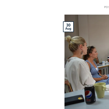
PO
30
Aug