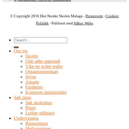
© Copyright 2016 Den Norske Skolen Malaga -
Personvern
-
Cookies
Politikk
- Publisert med
Adhoc Webs
Om oss
Skolen
Ofte stilte spørsmål
Våre tre gylne regler
Organisasjonskart
Styret
Ansatte
Fasiliteter
Kontorets åpningstider
Søk plass
Søk skoleplass
Priser
Ledige stillinger
Undervisning
Barnetrinnet
Mellomtrinnet