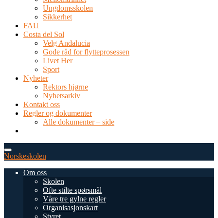
Ungdomsskolen
Sikkerhet
FAU
Costa del Sol
Velg Andalucia
Gode råd for flytteprosessen
Livet Her
Sport
Nyheter
Rektors hjørne
Nyhetsarkiv
Kontakt oss
Regler og dokumenter
Alle dokumenter – side
TEL: 0034 952 577 380
post@dnsmalaga.com
Norskeskolen
Om oss
Skolen
Ofte stilte spørsmål
Våre tre gylne regler
Organisasjonskart
Styret