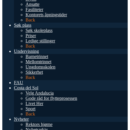
Ansatte
Fasiliteter
Kontorets åpningstider
Back
Søk plass
Søk skoleplass
Priser
Ledige stillinger
Back
Undervisning
Barnetrinnet
Mellomtrinnet
Ungdomsskolen
Sikkerhet
Back
FAU
Costa del Sol
Velg Andalucia
Gode råd for flytteprosessen
Livet Her
Sport
Back
Nyheter
Rektors hjørne
Nyhetsarkiv