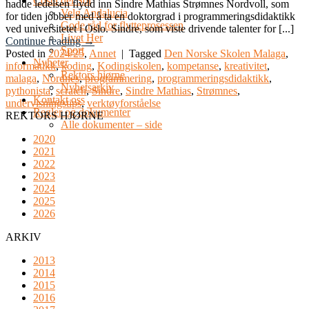
Costa del Sol
hadde ledelsen flydd inn Sindre Mathias Strømnes Nordvoll, som
Velg Andalucia
for tiden jobber med å ta en doktorgrad i programmeringsdidaktikk
Gode råd for flytteprosessen
ved universitetet i Oslo. Sindre, som viste drivende talenter for [...]
Livet Her
Continue reading
→
Sport
Posted in
2024/25
,
Annet
|
Tagged
Den Norske Skolen Malaga
,
Nyheter
informatikk
,
koding
,
Kodingiskolen
,
kompetanse
,
kreativitet
,
Rektors hjørne
malaga
,
Nordnes
,
programmering
,
programmeringsdidaktikk
,
Nyhetsarkiv
pythonista
,
scratch
,
Sindre
,
Sindre Mathias
,
Strømnes
,
Kontakt oss
undervisningstips
,
verktøyforståelse
Regler og dokumenter
REKTORS HJØRNE
Alle dokumenter – side
2020
2021
2022
2023
2024
2025
2026
ARKIV
2013
2014
2015
2016