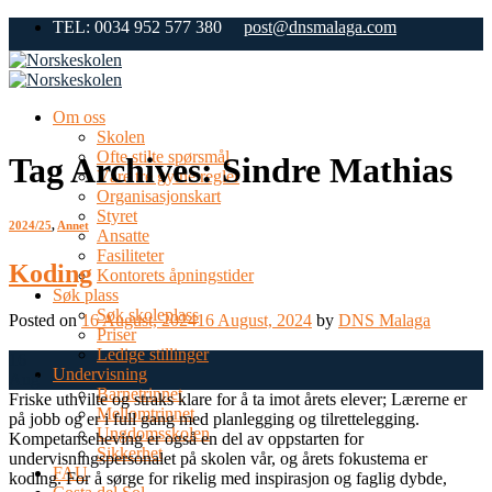
Skip
TEL: 0034 952 577 380
post@dnsmalaga.com
to
content
Om oss
Skolen
Ofte stilte spørsmål
Tag Archives:
Sindre Mathias
Våre tre gylne regler
Organisasjonskart
Styret
2024/25
,
Annet
Ansatte
Fasiliteter
Koding
Kontorets åpningstider
Søk plass
Søk skoleplass
Posted on
16 August, 2024
16 August, 2024
by
DNS Malaga
Priser
Ledige stillinger
16
Undervisning
Aug
Barnetrinnet
Friske uthvilte og straks klare for å ta imot årets elever; Lærerne er
Mellomtrinnet
på jobb og er i full gang med planlegging og tilrettelegging.
Ungdomsskolen
Kompetanseheving er også en del av oppstarten for
Sikkerhet
undervisningspersonalet på skolen vår, og årets fokustema er
FAU
koding. For å sørge for rikelig med inspirasjon og faglig dybde,