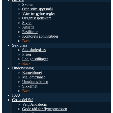
Skolen
Ofte stilte spørsmål
Våre tre gylne regler
Organisasjonskart
Styret
Ansatte
Fasiliteter
Kontorets åpningstider
Back
Søk plass
Søk skoleplass
Priser
Ledige stillinger
Back
Undervisning
Barnetrinnet
Mellomtrinnet
Ungdomsskolen
Sikkerhet
Back
FAU
Costa del Sol
Velg Andalucia
Gode råd for flytteprosessen