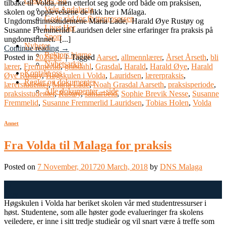
Costa del Sol
tilbake til Volda, men etterlot seg gode ord både om praksisen,
Velg Andalucia
skolen og opplevelsene de fikk her i Málaga.
Gode råd for flytteprosessen
Ungdomstrinnsstudentene Maria Lade, Harald Øye Rustøy og
Livet Her
Susanne Fremmerlid Lauridsen deler sine erfaringer fra praksis på
Sport
ungdomstrinnet. [...]
Nyheter
Continue reading
→
Rektors hjørne
Posted in
2025/26
|
Tagged
Aarset
,
allmennlærer
,
Årset Årseth
,
bli
Nyhetsarkiv
lærer
,
Fremmerlid
,
grasdahl
,
Grasdal
,
Harald
,
Harald Øye
,
Harald
Kontakt oss
Øye Rustøy
,
Høgskulen i Volda
,
Lauridsen
,
lærerpraksis
,
Regler og dokumenter
lærerstudenter
,
Maria Lade
,
Noah Grasdal Aarseth
,
praksisperiode
,
Alle dokumenter – side
praksisstudenter
,
Rustøy
,
samarbeid
,
Sophie Brevik Nesse
,
Susanne
Fremmelid
,
Susanne Fremmerlid Lauridsen
,
Tobias Holen
,
Volda
Annet
Fra Volda til Malaga for praksis
Posted on
7 November, 2017
20 March, 2018
by
DNS Malaga
07
Nov
Høgskulen i Volda har beriket skolen vår med studentressurser i
høst. Studentene, som alle høster gode evalueringer fra skolens
veiledere, er inne i sitt tredje studieår og vil snart være å treffe som