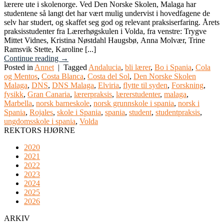
lærere ute i skolenorge. Ved Den Norske Skolen, Malaga har
studentene så langt det har vært mulig undervist i hovedfagene de
selv har studert, og skaffet seg god og relevant praksiserfaring. Årets
praksisstudenter fra Lærerhøgskulen i Volda, fra venstre: Trygve
Mittet Vidnes, Kristina Nøstdahl Haugsbø, Anna Molvær, Trine
Ramsvik Stette, Karoline [...]
Continue reading
→
Posted in
Annet
|
Tagged
Andalucia
,
bli lærer
,
Bo i Spania
,
Cola
og Mentos
,
Costa Blanca
,
Costa del Sol
,
Den Norske Skolen
Malaga
,
DNS
,
DNS Malaga
,
Elviria
,
flytte til syden
,
Forskning
,
fysikk
,
Gran Canaria
,
lærerpraksis
,
lærerstudenter
,
malaga
,
Marbella
,
norsk barneskole
,
norsk grunnskole i spania
,
norsk i
Spania
,
Rojales
,
skole i Spania
,
spania
,
student
,
studentpraksis
,
ungdomsskole i spania
,
Volda
REKTORS HJØRNE
2020
2021
2022
2023
2024
2025
2026
ARKIV