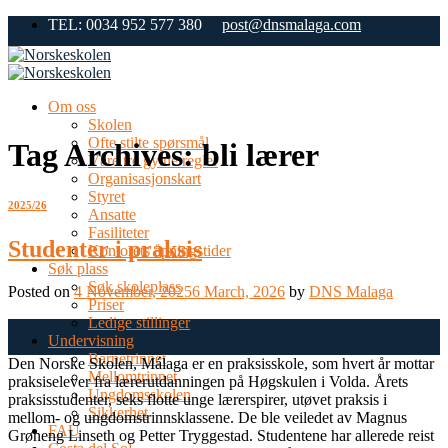
Skip
TEL: 0034 952 577 380
post@dnsmalaga.com
to
content
Om oss
Skolen
Ofte stilte spørsmål
Tag Archives:
bli lærer
Våre tre gylne regler
Organisasjonskart
Styret
2025/26
Ansatte
Fasiliteter
Studenter i praksis
Kontorets åpningstider
Søk plass
Søk skoleplass
Posted on
4 November, 2025
6 March, 2026
by
DNS Malaga
Priser
Ledige stillinger
04
Undervisning
Nov
Barnetrinnet
Den Norske Skolen, Málaga er en praksisskole, som hvert år mottar
Mellomtrinnet
praksiselever fra lærerutdanningen på Høgskulen i Volda. Årets
Ungdomsskolen
praksisstudenter, seks flotte unge lærerspirer, utøvet praksis i
Sikkerhet
mellom- og ungdomstrinnsklassene. De ble veiledet av Magnus
FAU
Grøneng Linseth og Petter Tryggestad. Studentene har allerede reist