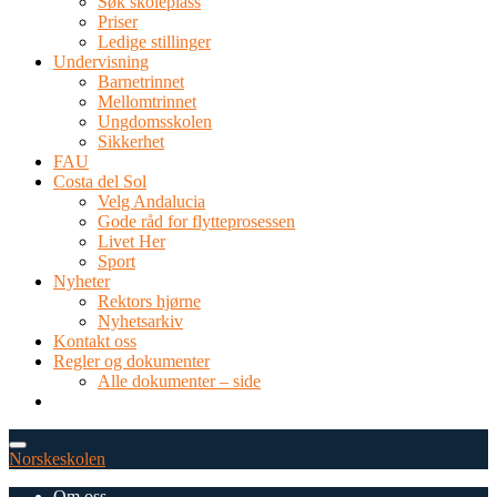
Søk skoleplass
Priser
Ledige stillinger
Undervisning
Barnetrinnet
Mellomtrinnet
Ungdomsskolen
Sikkerhet
FAU
Costa del Sol
Velg Andalucia
Gode råd for flytteprosessen
Livet Her
Sport
Nyheter
Rektors hjørne
Nyhetsarkiv
Kontakt oss
Regler og dokumenter
Alle dokumenter – side
TEL: 0034 952 577 380
post@dnsmalaga.com
Norskeskolen
Om oss