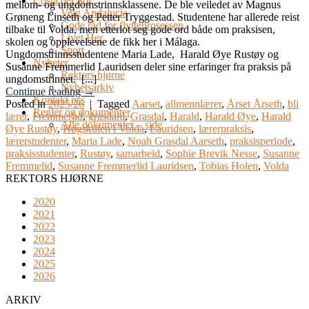
Costa del Sol
mellom- og ungdomstrinnsklassene. De ble veiledet av Magnus
Velg Andalucia
Grøneng Linseth og Petter Tryggestad. Studentene har allerede reist
Gode råd for flytteprosessen
tilbake til Volda, men etterlot seg gode ord både om praksisen,
Livet Her
skolen og opplevelsene de fikk her i Málaga.
Sport
Ungdomstrinnsstudentene Maria Lade, Harald Øye Rustøy og
Nyheter
Susanne Fremmerlid Lauridsen deler sine erfaringer fra praksis på
Rektors hjørne
ungdomstrinnet. [...]
Nyhetsarkiv
Continue reading
→
Kontakt oss
Posted in
2025/26
|
Tagged
Aarset
,
allmennlærer
,
Årset Årseth
,
bli
Regler og dokumenter
lærer
,
Fremmerlid
,
grasdahl
,
Grasdal
,
Harald
,
Harald Øye
,
Harald
Alle dokumenter – side
Øye Rustøy
,
Høgskulen i Volda
,
Lauridsen
,
lærerpraksis
,
lærerstudenter
,
Maria Lade
,
Noah Grasdal Aarseth
,
praksisperiode
,
praksisstudenter
,
Rustøy
,
samarbeid
,
Sophie Brevik Nesse
,
Susanne
Fremmelid
,
Susanne Fremmerlid Lauridsen
,
Tobias Holen
,
Volda
REKTORS HJØRNE
2020
2021
2022
2023
2024
2025
2026
ARKIV