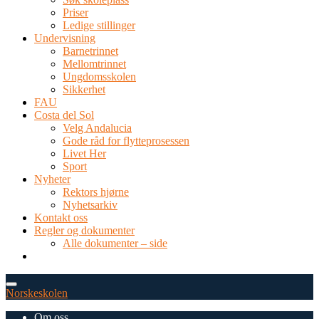
Priser
Ledige stillinger
Undervisning
Barnetrinnet
Mellomtrinnet
Ungdomsskolen
Sikkerhet
FAU
Costa del Sol
Velg Andalucia
Gode råd for flytteprosessen
Livet Her
Sport
Nyheter
Rektors hjørne
Nyhetsarkiv
Kontakt oss
Regler og dokumenter
Alle dokumenter – side
TEL: 0034 952 577 380
post@dnsmalaga.com
Norskeskolen
Om oss