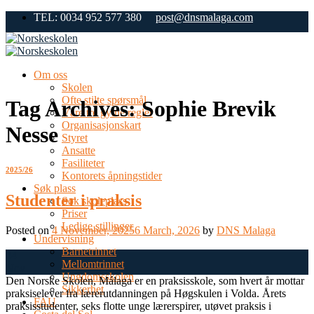
Skip
TEL: 0034 952 577 380
post@dnsmalaga.com
to
content
Om oss
Skolen
Ofte stilte spørsmål
Tag Archives:
Sophie Brevik
Våre tre gylne regler
Organisasjonskart
Nesse
Styret
Ansatte
Fasiliteter
2025/26
Kontorets åpningstider
Søk plass
Studenter i praksis
Søk skoleplass
Priser
Ledige stillinger
Posted on
4 November, 2025
6 March, 2026
by
DNS Malaga
Undervisning
Barnetrinnet
04
Mellomtrinnet
Nov
Ungdomsskolen
Den Norske Skolen, Málaga er en praksisskole, som hvert år mottar
Sikkerhet
praksiselever fra lærerutdanningen på Høgskulen i Volda. Årets
FAU
praksisstudenter, seks flotte unge lærerspirer, utøvet praksis i