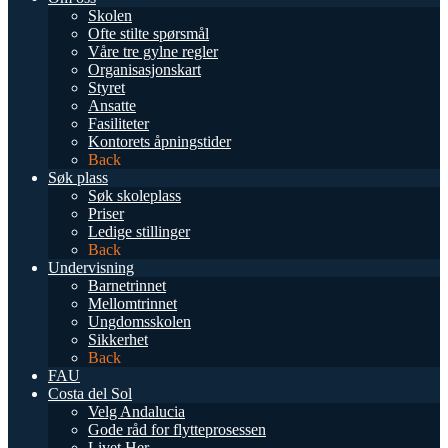
Skolen
Ofte stilte spørsmål
Våre tre gylne regler
Organisasjonskart
Styret
Ansatte
Fasiliteter
Kontorets åpningstider
Back
Søk plass
Søk skoleplass
Priser
Ledige stillinger
Back
Undervisning
Barnetrinnet
Mellomtrinnet
Ungdomsskolen
Sikkerhet
Back
FAU
Costa del Sol
Velg Andalucia
Gode råd for flytteprosessen
Livet Her