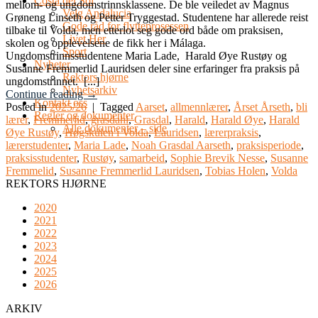
Costa del Sol
mellom- og ungdomstrinnsklassene. De ble veiledet av Magnus
Velg Andalucia
Grøneng Linseth og Petter Tryggestad. Studentene har allerede reist
Gode råd for flytteprosessen
tilbake til Volda, men etterlot seg gode ord både om praksisen,
Livet Her
skolen og opplevelsene de fikk her i Málaga.
Sport
Ungdomstrinnsstudentene Maria Lade, Harald Øye Rustøy og
Nyheter
Susanne Fremmerlid Lauridsen deler sine erfaringer fra praksis på
Rektors hjørne
ungdomstrinnet. [...]
Nyhetsarkiv
Continue reading
→
Kontakt oss
Posted in
2025/26
|
Tagged
Aarset
,
allmennlærer
,
Årset Årseth
,
bli
Regler og dokumenter
lærer
,
Fremmerlid
,
grasdahl
,
Grasdal
,
Harald
,
Harald Øye
,
Harald
Alle dokumenter – side
Øye Rustøy
,
Høgskulen i Volda
,
Lauridsen
,
lærerpraksis
,
lærerstudenter
,
Maria Lade
,
Noah Grasdal Aarseth
,
praksisperiode
,
praksisstudenter
,
Rustøy
,
samarbeid
,
Sophie Brevik Nesse
,
Susanne
Fremmelid
,
Susanne Fremmerlid Lauridsen
,
Tobias Holen
,
Volda
REKTORS HJØRNE
2020
2021
2022
2023
2024
2025
2026
ARKIV