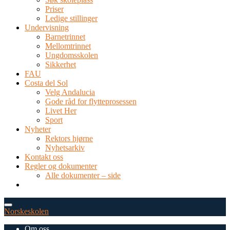
Priser
Ledige stillinger
Undervisning
Barnetrinnet
Mellomtrinnet
Ungdomsskolen
Sikkerhet
FAU
Costa del Sol
Velg Andalucia
Gode råd for flytteprosessen
Livet Her
Sport
Nyheter
Rektors hjørne
Nyhetsarkiv
Kontakt oss
Regler og dokumenter
Alle dokumenter – side
TEL: 0034 952 577 380
post@dnsmalaga.com
Norskeskolen
Om oss