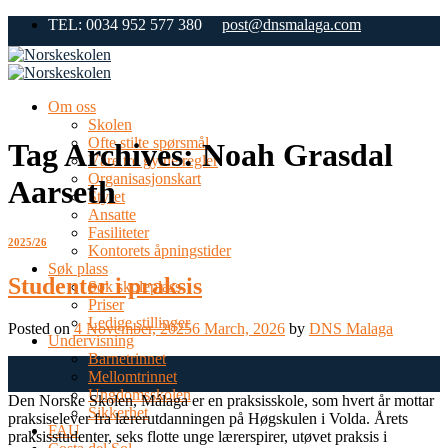
Skip
TEL: 0034 952 577 380
post@dnsmalaga.com
to
content
Om oss
Skolen
Ofte stilte spørsmål
Tag Archives:
Noah Grasdal
Våre tre gylne regler
Organisasjonskart
Aarseth
Styret
Ansatte
Fasiliteter
2025/26
Kontorets åpningstider
Søk plass
Studenter i praksis
Søk skoleplass
Priser
Ledige stillinger
Posted on
4 November, 2025
6 March, 2026
by
DNS Malaga
Undervisning
Barnetrinnet
04
Mellomtrinnet
Nov
Ungdomsskolen
Den Norske Skolen, Málaga er en praksisskole, som hvert år mottar
Sikkerhet
praksiselever fra lærerutdanningen på Høgskulen i Volda. Årets
FAU
praksisstudenter, seks flotte unge lærerspirer, utøvet praksis i