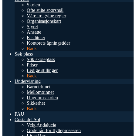
Skolen
Ofte stilte spørsmål
Våre tre gylne regler
Organisasjonskart
Styret
Ansatte
Fasiliteter
Kontorets åpningstider
Back
Søk plass
Søk skoleplass
Priser
Ledige stillinger
Back
Undervisning
Barnetrinnet
Mellomtrinnet
Ungdomsskolen
Sikkerhet
Back
FAU
Costa del Sol
Velg Andalucia
Gode råd for flytteprosessen
Livet Her