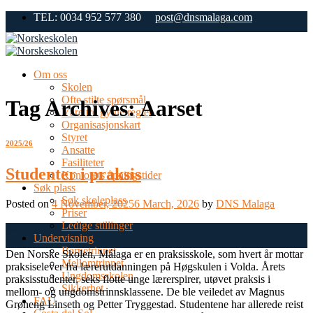
Skip
TEL: 0034 952 577 380
post@dnsmalaga.com
to
content
Om oss
Skolen
Ofte stilte spørsmål
Tag Archives:
Aarset
Våre tre gylne regler
Organisasjonskart
Styret
2025/26
Ansatte
Fasiliteter
Studenter i praksis
Kontorets åpningstider
Søk plass
Søk skoleplass
Posted on
4 November, 2025
6 March, 2026
by
DNS Malaga
Priser
Ledige stillinger
04
Undervisning
Nov
Barnetrinnet
Den Norske Skolen, Málaga er en praksisskole, som hvert år mottar
Mellomtrinnet
praksiselever fra lærerutdanningen på Høgskulen i Volda. Årets
Ungdomsskolen
praksisstudenter, seks flotte unge lærerspirer, utøvet praksis i
Sikkerhet
mellom- og ungdomstrinnsklassene. De ble veiledet av Magnus
FAU
Grøneng Linseth og Petter Tryggestad. Studentene har allerede reist