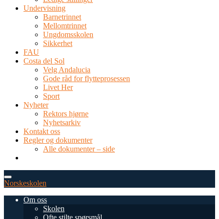
Undervisning
Barnetrinnet
Mellomtrinnet
Ungdomsskolen
Sikkerhet
FAU
Costa del Sol
Velg Andalucia
Gode råd for flytteprosessen
Livet Her
Sport
Nyheter
Rektors hjørne
Nyhetsarkiv
Kontakt oss
Regler og dokumenter
Alle dokumenter – side
TEL: 0034 952 577 380
post@dnsmalaga.com
Norskeskolen
Om oss
Skolen
Ofte stilte spørsmål