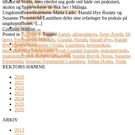
Costa del Sol
tilbake til Volda, men etterlot seg gode ord både om praksisen,
Velg Andalucia
skolen og opplevelsene de fikk her i Málaga.
Gode råd for flytteprosessen
Ungdomstrinnsstudentene Maria Lade, Harald Øye Rustøy og
Livet Her
Susanne Fremmerlid Lauridsen deler sine erfaringer fra praksis på
Sport
ungdomstrinnet. [...]
Nyheter
Continue reading
→
Rektors hjørne
Posted in
2025/26
|
Tagged
Aarset
,
allmennlærer
,
Årset Årseth
,
bli
Nyhetsarkiv
lærer
,
Fremmerlid
,
grasdahl
,
Grasdal
,
Harald
,
Harald Øye
,
Harald
Kontakt oss
Øye Rustøy
,
Høgskulen i Volda
,
Lauridsen
,
lærerpraksis
,
Regler og dokumenter
lærerstudenter
,
Maria Lade
,
Noah Grasdal Aarseth
,
praksisperiode
,
Alle dokumenter – side
praksisstudenter
,
Rustøy
,
samarbeid
,
Sophie Brevik Nesse
,
Susanne
Fremmelid
,
Susanne Fremmerlid Lauridsen
,
Tobias Holen
,
Volda
REKTORS HJØRNE
2020
2021
2022
2023
2024
2025
2026
ARKIV
2013