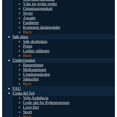
Våre tre gylne regler
Organisasjonskart
Styret
Ansatte
Fasiliteter
Kontorets åpningstider
Back
Søk plass
Søk skoleplass
Priser
Ledige stillinger
Back
Undervisning
Barnetrinnet
Mellomtrinnet
Ungdomsskolen
Sikkerhet
Back
FAU
Costa del Sol
Velg Andalucia
Gode råd for flytteprosessen
Livet Her
Sport
Back