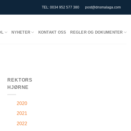
TEL: 0034 952 577 380
post@dnsmalaga.com
OL
NYHETER
KONTAKT OSS
REGLER OG DOKUMENTER
REKTORS
HJØRNE
2020
2021
2022