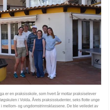
 er en praksisskole, som hvert år mottar praksiselever
øgskulen i Volda. Årets praksisstudenter, seks flotte unge
is i mellom- og ungdomstrinnsklassene. De ble veiledet av