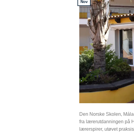
Nov
Den Norske Skolen, Málaga
fra lærerutdanningen på H
lærerspirer, utøvet praks