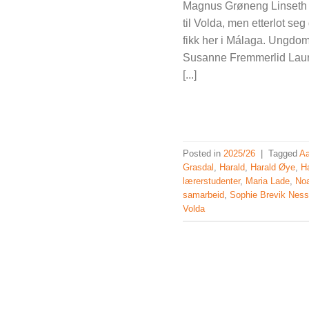
Magnus Grøneng Linseth og
til Volda, men etterlot s
fikk her i Málaga. Ungdo
Susanne Fremmerlid Laurid
[...]
Posted in
2025/26
|
Tagged
Aa
Grasdal
,
Harald
,
Harald Øye
,
H
lærerstudenter
,
Maria Lade
,
Noa
samarbeid
,
Sophie Brevik Nes
Volda