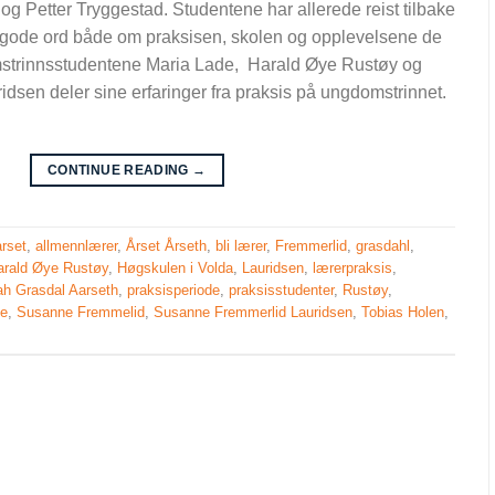
 Petter Tryggestad. Studentene har allerede reist tilbake
eg gode ord både om praksisen, skolen og opplevelsene de
mstrinnsstudentene Maria Lade, Harald Øye Rustøy og
sen deler sine erfaringer fra praksis på ungdomstrinnet.
CONTINUE READING
→
rset
,
allmennlærer
,
Årset Årseth
,
bli lærer
,
Fremmerlid
,
grasdahl
,
arald Øye Rustøy
,
Høgskulen i Volda
,
Lauridsen
,
lærerpraksis
,
h Grasdal Aarseth
,
praksisperiode
,
praksisstudenter
,
Rustøy
,
se
,
Susanne Fremmelid
,
Susanne Fremmerlid Lauridsen
,
Tobias Holen
,