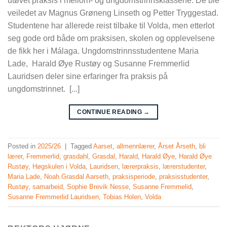
utøvet praksis i mellom- og ungdomstrinnsklassene. De ble
veiledet av Magnus Grøneng Linseth og Petter Tryggestad.
Studentene har allerede reist tilbake til Volda, men etterlot
seg gode ord både om praksisen, skolen og opplevelsene
de fikk her i Málaga. Ungdomstrinnsstudentene Maria
Lade, Harald Øye Rustøy og Susanne Fremmerlid
Lauridsen deler sine erfaringer fra praksis på
ungdomstrinnet. [...]
CONTINUE READING
→
Posted in
2025/26
|
Tagged
Aarset
,
allmennlærer
,
Årset Årseth
,
bli
lærer
,
Fremmerlid
,
grasdahl
,
Grasdal
,
Harald
,
Harald Øye
,
Harald Øye
Rustøy
,
Høgskulen i Volda
,
Lauridsen
,
lærerpraksis
,
lærerstudenter
,
Maria Lade
,
Noah Grasdal Aarseth
,
praksisperiode
,
praksisstudenter
,
Rustøy
,
samarbeid
,
Sophie Brevik Nesse
,
Susanne Fremmelid
,
Susanne Fremmerlid Lauridsen
,
Tobias Holen
,
Volda