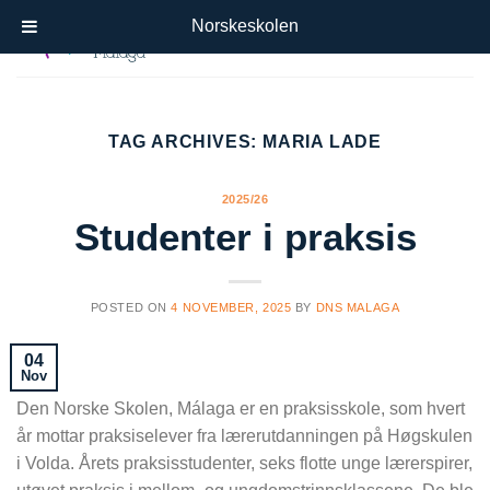
Skip
Norskeskolen
to
content
TAG ARCHIVES:
MARIA LADE
2025/26
Studenter i praksis
POSTED ON
4 NOVEMBER, 2025
BY
DNS MALAGA
04
Nov
Den Norske Skolen, Málaga er en praksisskole, som hvert
år mottar praksiselever fra lærerutdanningen på Høgskulen
i Volda. Årets praksisstudenter, seks flotte unge lærerspirer,