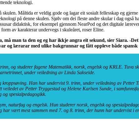
ttende teknologi.
skulen. Måltida er veldig gode og lagar eit sosialt fellesskap eg gjerne s
eknologi på denne skulen. Sjølv om dei fleste andre skular i dag også har 
gsressusar didaktisk, for eksempel gjennom NearPod og det digitale lærev
i form av karakterar undervegs i skuleåret, roser Eline.
, må man ta den og eg har ikkje angra eit sekund, sier Siara. -Det
var og lærarar med ulike bakgrunnar og fått oppleve både spansk 
. trinn, og studerer fagene Matematikk, norsk, engelsk og KRLE. Tuva sk
rnetrinnet, under veiledning av Linda Sakseide.
g kroppsøving. Han har undervist 9. trinn, under veiledning av Petter
tt veiledet av Petter Tryggestad og Helene Karlsen Sunde, i samfunnsfa
ag og spesialpedagogikk.
gym, naturfag og engelsk. Hun studerer norsk, engelsk og spesialpedag
 og har vært mest sammen med 7. og 8. trinn, der hunn har undervist i 