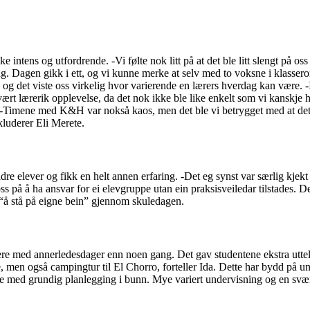
 intens og utfordrende. -Vi følte nok litt på at det ble litt slengt på os
g. Dagen gikk i ett, og vi kunne merke at selv med to voksne i klasseromm
s, og det viste oss virkelig hvor varierende en lærers hverdag kan være.
vært lærerik opplevelse, da det nok ikke ble like enkelt som vi kanskje ha
ng. -Timene med K&H var nokså kaos, men det ble vi betrygget med at d
nkluderer Eli Merete.
e elever og fikk en helt annen erfaring. -Det eg synst var særlig kjekt
på å ha ansvar for ei elevgruppe utan ein praksisveiledar tilstades. Det 
 “å stå på eigne bein” gjennom skuledagen.
tere med annerledesdager enn noen gang. Det gav studentene ekstra utte
, men også campingtur til El Chorro, forteller Ida. Dette har bydd på u
lse med grundig planlegging i bunn. Mye variert undervisning og en svær