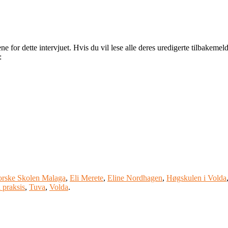
 for dette intervjuet. Hvis du vil lese alle deres uredigerte tilbakemeld
:
rske Skolen Malaga
,
Eli Merete
,
Eline Nordhagen
,
Høgskulen i Volda
i praksis
,
Tuva
,
Volda
.