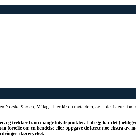
 Den Norske Skolen, Málaga. Her får du møte dem, og ta del i deres tank
r, og trekker fram mange høydepunkter. I tillegg har det (heldigv
an fortelle om en hendelse eller oppgave de lærte noe ekstra av, m
rdringer i læreryrket.