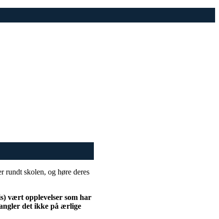
er rundt skolen, og høre deres
is) vært opplevelser som har
angler det ikke på ærlige