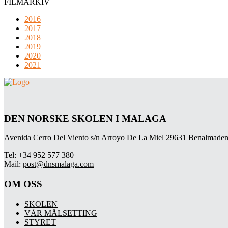
FILMARKIV
2016
2017
2018
2019
2020
2021
DEN NORSKE SKOLEN I MALAGA
Avenida Cerro Del Viento s/n Arroyo De La Miel 29631 Benalmaden
Tel: +34 952 577 380
Mail:
post@dnsmalaga.com
OM OSS
SKOLEN
VÅR MÅLSETTING
STYRET