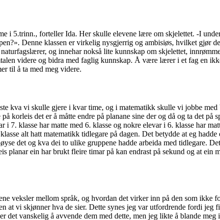
 i 5.trinn., forteller Ida. Her skulle elevene lære om skjelettet. -I under
n?». Denne klassen er virkelig nysgjerrig og ambisiøs, hvilket gjør de
en naturfagslærer, og innehar nokså lite kunnskap om skjelettet, innrømm
samtalen videre og bidra med faglig kunnskap. Å være lærer i et fag en ik
er til å ta med meg videre.
e kva vi skulle gjere i kvar time, og i matematikk skulle vi jobbe med b
på korleis det er å måtte endre på planane sine der og då og ta det på s
var i 7. klasse har matte med 6. klasse og nokre elevar i 6. klasse har mat
 klasse alt hatt matematikk tidlegare på dagen. Det betydde at eg hadde 
øyse det og kva dei to ulike gruppene hadde arbeida med tidlegare. Det
is planar ein har brukt fleire timar på kan endrast på sekund og at ein 
ene veksler mellom språk, og hvordan det virker inn på den som ikke fo
ten at vi skjønner hva de sier. Dette synes jeg var utfordrende fordi jeg
, er det vanskelig å avvende dem med dette, men jeg likte å blande meg i