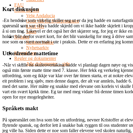
FAU
Kort diskusjon
Costa del Sol
Velg Andalucia
-En hendelse som virkelig skiller seg ut er da jeg hadde en naturfagstime
Gode råd for flytteprosessen
spørsmål som var «Hva hadde skjedd om vi ikke hadde skjelett i kroppe
Livet Her
å si om ting. Likevel er det også her det skjærer seg, for jeg er ikke 
Sport
holder blir derfor svært kort, for det blir vanskelig for meg å drive 
Nyheter
noe som er svært normalt i ute i praksis. Dette er en erfaring jeg komm
Rektors hjørne
Nyhetsarkiv
Utfordrende mattetime
Kontakt oss
Regler og dokumenter
Alle dokumenter – side
-Når vi skulle ha skuleovertaking hadde vi planlagt dagen nøye og visst
også min første matte time med 7. klasse. Her fekk eg verkeleg kjenne 
utfordring, som eg ikkje var klar over før timen starta, er at nokre ele
eit problem i seg sjølv, men denne dagen, der alt var annleis, hadde 6.
med det same. Her måtte eg snakke med elevane om korleis vi skulle l
vart ein svært kjekk time. Eg tar med meg vidare frå denne timen korle
open for nye mogelegheiter.
Språkets makt
På spørsmålet om hva som ble en utfordring, nevner Kristoffer at elev
flytende spansk, og derfor lett å snakke bak ryggen til oss studenter u
jeg ville ha. Siden dette er noe som faller elevene ved skolen naturlig