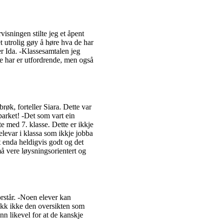
visningen stilte jeg et åpent
t utrolig gøy å høre hva de har
er Ida. -Klassesamtalen jeg
ke har er utfordrende, men også
røk, forteller Siara. Dette var
parket! -Det som vart ein
te med 7. klasse. Dette er ikkje
elevar i klassa som ikkje jobba
 enda heldigvis godt og det
må vere løysningsorientert og
rstår. -Noen elever kan
 fikk ikke den oversikten som
nn likevel for at de kanskje