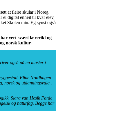
ett at fleire skular i Noreg
ei digital enheit til kvar elev,
erket Skolen min. Eg synst også
 har vert svært lærerikt og
og norsk kultur.
river også på en master i
 Tryggestad. Eline Nordhagen
g, norsk og utdanningsvalg .
ogikk. Siara van Hesik Førde
engelsk og naturfag. Begge har