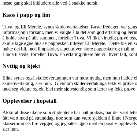
neste gang skal inkludere alle ved å snakke norsk.
Kaos i papp og lim
Tuva
og Eli Merete, synes skoleovertakelsen første fredagen var ganske
informasjon i forkant, men vi valgte å ta det som god erfaring og lærin
å holde styr på alle sammen, forteller Tuva. Vi fikk virkelig prøvd os
skulle lage egne hus av pappesker, tilføyer Eli Merete. -Dette ble en s
måtte det bli, med limpistoler, tapetkniver, store pappesker og mali
Linda tilstede, forteller Tuva. En erfaring rikere ble vi i hvert fall, ko
Nyttig og kjekt
Eline synes også skoleovertagingen var mest nyttig, men hun hadde eldr
skuleovertaking, sier hun. -Gjennom skuleovertakinga fekk vi prøve oss 
med seg vidare og ein blei meir sjølvstendig som lærar og fekk prøve
Opplevelser i hopetall
Akkurat disse ukene som studentene har hatt praksis, har det vært tet
fått vært med på stranddag, noe som kan være sjeldent å finne i Norge
klasserommets fire vegger, og jeg sitter igjen med en positiv oppleve
sier hun.