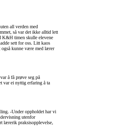
s uten all verden med
et, så var det ikke alltid lett
 -I K&H timen skulle elevene
dde sett for oss. Litt kaos
et også kunne være med lærer
 var å få prøve seg på
var ei nyttig erfaring å ta
lling. -Under oppholdet har vi
ndervisning utenfor
t lærerik praksisopplevelse,