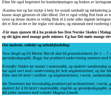
Eline ble også begeistret for kantineløsningen og bruken av læringsstø
-Kantina trur eg har mykje å bety for sosialt samhald og inkludering på 
kunne skapt gjennom eit slikt tilbod. Det er også veldig flott bruk av t
synst eg denne skulen er veldig flink til å nytte ulike digitale lærin
det er flott at det er lite reglar ved skulen, og minimalt med vurdering 
-Får man sjansen til å ha praksis hos Den Norske Skolen i Malaga
eg sitt igjen med mange gode minner. Eg har fått møte mange ele
Om studente, veileder og arbeidsfordeling:
Tuva Skogli og Eli Merete Warvik skal bli grunnskolelærer for 1. – 7
spesialpedagogikk. Begge har praktisert undervisning sammen med ba
Kristoffer Volden tar master i matematikk, og studerer samfunnsfag o
har også vært med i undervisning for hele ungdomstrinnet, og har bli
Eline skal bli lærer i mellom- og ungdomstrinnet, i norsk, samfunnsf
Ida Tamminen har hovedsaklig praktisert på mellomtrinnet, i norsk, 
studerer for å bli lærer i matematikk, engelsk og spesialpedagogikk,
fått jobbe sammen med veileder Magnus Linseth