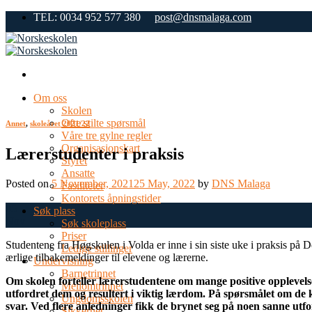
Skip
TEL: 0034 952 577 380
post@dnsmalaga.com
to
content
Om oss
Skolen
Ofte stilte spørsmål
Annet
,
skoleåret 2021/22
Våre tre gylne regler
Organisasjonskart
Lærerstudenter i praksis
Styret
Ansatte
Posted on
5 November, 2021
25 May, 2022
by
DNS Malaga
Fasiliteter
Kontorets åpningstider
05
Søk plass
Nov
Søk skoleplass
Priser
Studentene fra Høgskulen i Volda er inne i sin siste uke i praksis på
Ledige stillinger
ærlige tilbakemeldinger til elevene og lærerne.
Undervisning
Barnetrinnet
Om skolen forteller lærerstudentene om mange positive opplevelse
Mellomtrinnet
utfordret dem og resultert i viktig lærdom. På spørsmålet om de k
Ungdomsskolen
svar. Ved flere anledninger fikk de brynet seg på noen sanne utfo
Sikkerhet