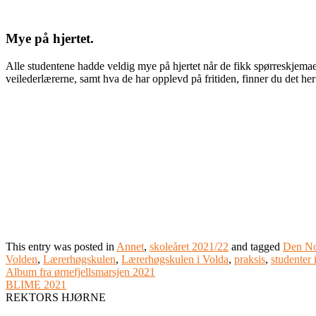
Mye på hjertet.
Alle studentene hadde veldig mye på hjertet når de fikk spørreskjemaene
veilederlærerne, samt hva de har opplevd på fritiden, finner du det her
This entry was posted in
Annet
,
skoleåret 2021/22
and tagged
Den No
Volden
,
Lærerhøgskulen
,
Lærerhøgskulen i Volda
,
praksis
,
studenter 
Album fra ørnefjellsmarsjen 2021
BLIME 2021
REKTORS HJØRNE