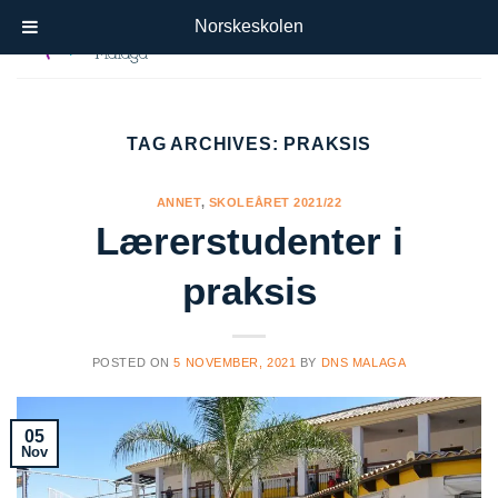
Skip
Norskeskolen
to
content
TAG ARCHIVES:
PRAKSIS
ANNET
,
SKOLEÅRET 2021/22
Lærerstudenter i
praksis
POSTED ON
5 NOVEMBER, 2021
BY
DNS MALAGA
05
Nov