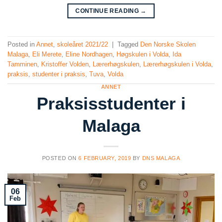
CONTINUE READING
→
Posted in
Annet
,
skoleåret 2021/22
|
Tagged
Den Norske Skolen
Malaga
,
Eli Merete
,
Eline Nordhagen
,
Høgskulen i Volda
,
Ida
Tamminen
,
Kristoffer Volden
,
Lærerhøgskulen
,
Lærerhøgskulen i Volda
,
praksis
,
studenter i praksis
,
Tuva
,
Volda
ANNET
Praksisstudenter i
Malaga
POSTED ON
6 FEBRUARY, 2019
BY
DNS MALAGA
06
Feb