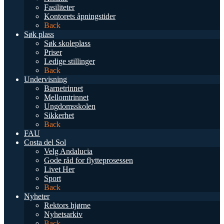
Fasiliteter
Kontorets åpningstider
Back
Søk plass
Søk skoleplass
Priser
Ledige stillinger
Back
Undervisning
Barnetrinnet
Mellomtrinnet
Ungdomsskolen
Sikkerhet
Back
FAU
Costa del Sol
Velg Andalucia
Gode råd for flytteprosessen
Livet Her
Sport
Back
Nyheter
Rektors hjørne
Nyhetsarkiv
Back