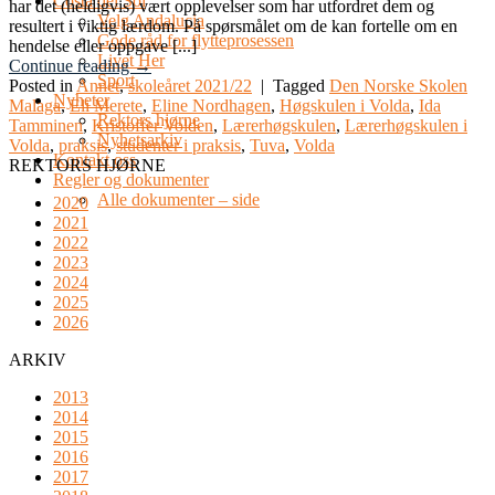
Costa del Sol
har det (heldigvis) vært opplevelser som har utfordret dem og
Velg Andalucia
resultert i viktig lærdom. På spørsmålet om de kan fortelle om en
Gode råd for flytteprosessen
hendelse eller oppgave [...]
Livet Her
Continue reading
→
Sport
Posted in
Annet
,
skoleåret 2021/22
|
Tagged
Den Norske Skolen
Nyheter
Malaga
,
Eli Merete
,
Eline Nordhagen
,
Høgskulen i Volda
,
Ida
Rektors hjørne
Tamminen
,
Kristoffer Volden
,
Lærerhøgskulen
,
Lærerhøgskulen i
Nyhetsarkiv
Volda
,
praksis
,
studenter i praksis
,
Tuva
,
Volda
Kontakt oss
REKTORS HJØRNE
Regler og dokumenter
Alle dokumenter – side
2020
2021
2022
2023
2024
2025
2026
ARKIV
2013
2014
2015
2016
2017