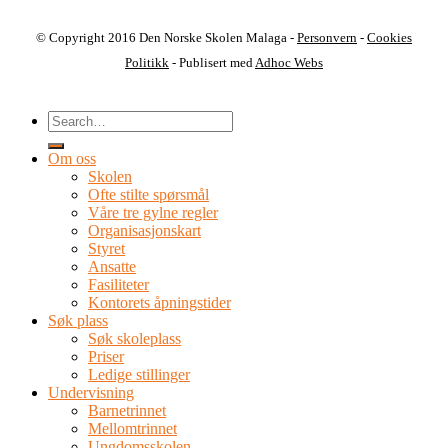
© Copyright 2016 Den Norske Skolen Malaga -
Personvern
-
Cookies
Politikk
- Publisert med
Adhoc Webs
Om oss
Skolen
Ofte stilte spørsmål
Våre tre gylne regler
Organisasjonskart
Styret
Ansatte
Fasiliteter
Kontorets åpningstider
Søk plass
Søk skoleplass
Priser
Ledige stillinger
Undervisning
Barnetrinnet
Mellomtrinnet
Ungdomsskolen