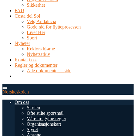
Sikkerhet
FAU
Costa del Sol
Velg Andalucia
Gode råd for flytteprosessen
Livet Her
Sport
Nyheter
Rektors hjørne
Nyhetsarkiv
Kontakt oss
Regler og dokumenter
Alle dokumenter – side
TEL: 0034 952 577 380
post@dnsmalaga.com
Norskeskolen
Om oss
Skolen
Ofte stilte spørsmål
Våre tre gylne regler
Organisasjonskart
Styret
Ansatte