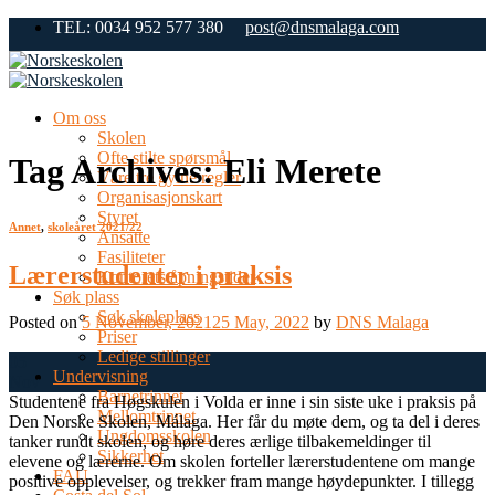
Skip
TEL: 0034 952 577 380
post@dnsmalaga.com
to
content
Om oss
Skolen
Ofte stilte spørsmål
Tag Archives:
Eli Merete
Våre tre gylne regler
Organisasjonskart
Styret
Annet
,
skoleåret 2021/22
Ansatte
Fasiliteter
Lærerstudenter i praksis
Kontorets åpningstider
Søk plass
Søk skoleplass
Posted on
5 November, 2021
25 May, 2022
by
DNS Malaga
Priser
Ledige stillinger
05
Undervisning
Nov
Barnetrinnet
Studentene fra Høgskulen i Volda er inne i sin siste uke i praksis på
Mellomtrinnet
Den Norske Skolen, Málaga. Her får du møte dem, og ta del i deres
Ungdomsskolen
tanker rundt skolen, og høre deres ærlige tilbakemeldinger til
Sikkerhet
elevene og lærerne. Om skolen forteller lærerstudentene om mange
FAU
positive opplevelser, og trekker fram mange høydepunkter. I tillegg