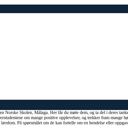
 Den Norske Skolen, Málaga. Her får du møte dem, og ta del i deres tank
ærerstudentene om mange positive opplevelser, og trekker fram mange høy
ig lærdom. På spørsmålet om de kan fortelle om en hendelse eller oppgave