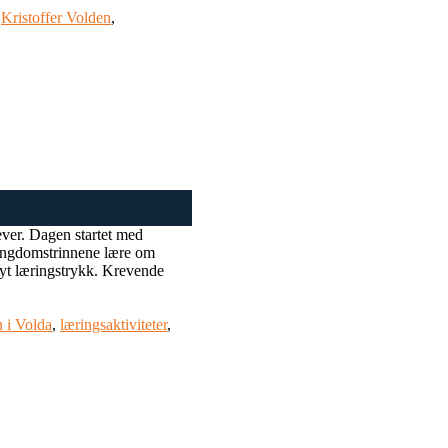
,
Kristoffer Volden
,
ver. Dagen startet med
kk ungdomstrinnene lære om
høyt læringstrykk. Krevende
 i Volda
,
læringsaktiviteter
,