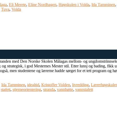
laga
,
Eli Merete
,
Eline Nordhagen
,
Høgskulen i Volda
,
Ida Tamminen
,
Tuva
,
Volda
å stranden med Den Norske Skolen Málagas mellom- og ungdomstrinnsele
sk og strategisk, i god Mesternes Mester stil. Etter lunsj og bading, fi
ing også, men studentene og lærerne hadde sørget for et tett program og 
,
Ida Tamminen
,
idealtid
,
Kristoffer Volden
,
livredding
,
Lærerhøgskulen
,
stafett
,
stjerneorientering
,
stranda
,
vannbøtte
,
vannstafett