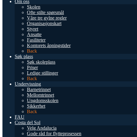
Om oss
Skolen
Ofte stilte spørsmål
Våre tre gylne regler
Organisasjonskart
Styret
Ansatte
Fasiliteter
Kontorets åpningstider
Back
Søk plass
Søk skoleplass
Priser
Ledige stillinger
Back
Undervisning
Barnetrinnet
Mellomtrinnet
Ungdomsskolen
Sikkerhet
Back
FAU
Costa del Sol
Velg Andalucia
Gode råd for flytteprosessen