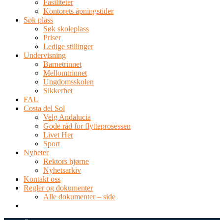
Fasiliteter
Kontorets åpningstider
Søk plass
Søk skoleplass
Priser
Ledige stillinger
Undervisning
Barnetrinnet
Mellomtrinnet
Ungdomsskolen
Sikkerhet
FAU
Costa del Sol
Velg Andalucia
Gode råd for flytteprosessen
Livet Her
Sport
Nyheter
Rektors hjørne
Nyhetsarkiv
Kontakt oss
Regler og dokumenter
Alle dokumenter – side
TEL: 0034 952 577 380
post@dnsmalaga.com