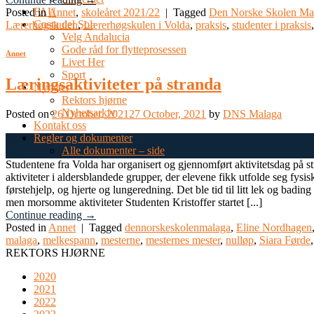
FAU
Posted in
Annet
,
skoleåret 2021/22
|
Tagged
Den Norske Skolen Ma
Costa del Sol
Lærerhøgskulen
,
Lærerhøgskulen i Volda
,
praksis
,
studenter i praksis
Velg Andalucia
Gode råd for flytteprosessen
Annet
Livet Her
Sport
Læringsaktiviteter på stranda
Nyheter
Rektors hjørne
Nyhetsarkiv
Posted on
26 October, 2021
27 October, 2021
by
DNS Malaga
Kontakt oss
Regler og dokumenter
26
Alle dokumenter – side
Oct
Studentene fra Volda har organisert og gjennomført aktivitetsdag p
aktiviteter i aldersblandede grupper, der elevene fikk utfolde seg fysi
førstehjelp, og hjerte og lungeredning. Det ble tid til litt lek og bad
men morsomme aktiviteter Studenten Kristoffer startet [...]
Continue reading
→
Posted in
Annet
|
Tagged
dennorskeskolenmalaga
,
Eline Nordhagen
malaga
,
melkespann
,
mesterne
,
mesternes mester
,
nulløp
,
Siara Førde
REKTORS HJØRNE
2020
2021
2022