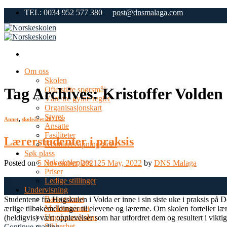
Skip
TEL: 0034 952 577 380
post@dnsmalaga.com
to
content
Om oss
Skolen
Tag Archives:
Kristoffer Volden
Ofte stilte spørsmål
Våre tre gylne regler
Organisasjonskart
Styret
Annet
,
skoleåret 2021/22
Ansatte
Fasiliteter
Lærerstudenter i praksis
Kontorets åpningstider
Søk plass
Søk skoleplass
Posted on
5 November, 2021
25 May, 2022
by
DNS Malaga
Priser
Ledige stillinger
05
Undervisning
Nov
Barnetrinnet
Studentene fra Høgskulen i Volda er inne i sin siste uke i praksis på
Mellomtrinnet
ærlige tilbakemeldinger til elevene og lærerne. Om skolen forteller l
Ungdomsskolen
(heldigvis) vært opplevelser som har utfordret dem og resultert i vikt
Sikkerhet
Continue reading
→