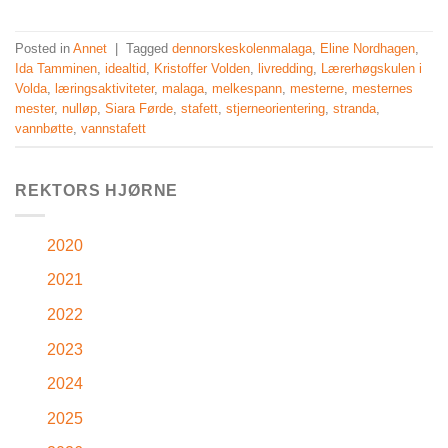
Posted in
Annet
|
Tagged
dennorskeskolenmalaga
,
Eline Nordhagen
,
Ida Tamminen
,
idealtid
,
Kristoffer Volden
,
livredding
,
Lærerhøgskulen i
Volda
,
læringsaktiviteter
,
malaga
,
melkespann
,
mesterne
,
mesternes
mester
,
nulløp
,
Siara Førde
,
stafett
,
stjerneorientering
,
stranda
,
vannbøtte
,
vannstafett
REKTORS HJØRNE
2020
2021
2022
2023
2024
2025