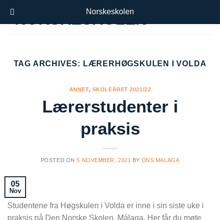
Skip
Norskeskolen
to
content
TAG ARCHIVES:
LÆRERHØGSKULEN I VOLDA
ANNET
,
SKOLEÅRET 2021/22
Lærerstudenter i
praksis
POSTED ON
5 NOVEMBER, 2021
BY
DNS MALAGA
05
Nov
Studentene fra Høgskulen i Volda er inne i sin siste uke i
praksis på Den Norske Skolen, Málaga. Her får du møte