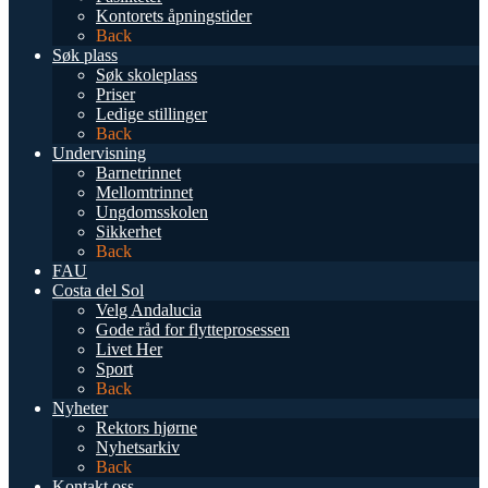
Kontorets åpningstider
Back
Søk plass
Søk skoleplass
Priser
Ledige stillinger
Back
Undervisning
Barnetrinnet
Mellomtrinnet
Ungdomsskolen
Sikkerhet
Back
FAU
Costa del Sol
Velg Andalucia
Gode råd for flytteprosessen
Livet Her
Sport
Back
Nyheter
Rektors hjørne
Nyhetsarkiv
Back
Kontakt oss