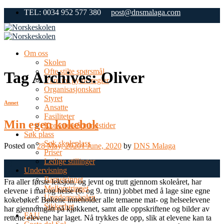
Skip
TEL: 0034 952 577 380
post@dnsmalaga.com
to
content
Om oss
Skolen
Ofte stilte spørsmål
Tag Archives:
Oliver
Våre tre gylne regler
Organisasjonskart
Styret
Annet
Ansatte
Fasiliteter
Min egen kokebok
Kontorets åpningstider
Søk plass
Søk skoleplass
Posted on
28 May, 2020
1 June, 2020
by
DNS Malaga
Priser
Ledige stillinger
28
Undervisning
May
Barnetrinnet
Fra aller første leksjon, og jevnt og trutt gjennom skoleåret, har
Mellomtrinnet
elevene i mat og helse (6. og 9. trinn) jobbet med å lage sine egne
Ungdomsskolen
kokebøker. Bøkene inneholder alle temaene mat- og helseelevene
Sikkerhet
har gjennomgått på kjøkkenet, samt alle oppskriftene og bilder av
FAU
rettene elevene har laget. Nå trykkes de opp, slik at elevene kan ta