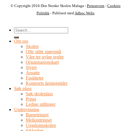
© Copyright 2016 Den Norske Skolen Malaga -
Personvern
-
Cookies
Politikk
- Publisert med
Adhoc Webs
Om oss
Skolen
Ofte stilte spørsmål
Våre tre gylne regler
Organisasjonskart
Styret
Ansatte
Fasiliteter
Kontorets åpningstider
Søk plass
Søk skoleplass
Priser
Ledige stillinger
Undervisning
Barnetrinnet
Mellomtrinnet
Ungdomsskolen
Sikkerhet