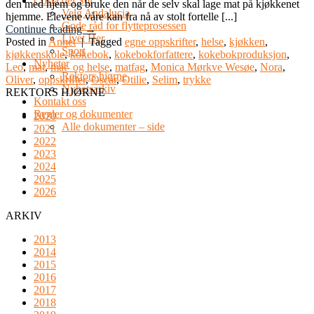
Costa del Sol
den med hjem og bruke den når de selv skal lage mat på kjøkkenet
Velg Andalucia
hjemme. Elevene våre kan fra nå av stolt fortelle [...]
Gode råd for flytteprosessen
Continue reading
→
Livet Her
Posted in
Annet
|
Tagged
egne oppskrifter
,
helse
,
kjøkken
,
Sport
kjøkkenskole
,
kokebok
,
kokebokforfattere
,
kokebokproduksjon
,
Nyheter
Leo
,
mat
,
mat- og helse
,
matfag
,
Monica Mørkve Wesøe
,
Nora
,
Rektors hjørne
Oliver
,
oppskrifter
,
Oscar
,
Otilie
,
Selim
,
trykke
Nyhetsarkiv
REKTORS HJØRNE
Kontakt oss
Regler og dokumenter
2020
Alle dokumenter – side
2021
2022
2023
2024
2025
2026
ARKIV
2013
2014
2015
2016
2017
2018