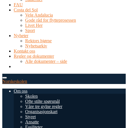
FAU
Costa del Sol
Velg Andalucia
Gode råd for flytteprosessen
Livet Her
Sport
Nyheter
Rektors hjørne
Nyhetsarkiv
Kontakt oss
Regler og dokumenter
Alle dokumenter – side
TEL: 0034 952 577 380
post@dnsmalaga.com
Norskeskolen
Om oss
Skolen
Ofte stilte spørsmål
Våre tre gylne regler
Organisasjonskart
Styret
Ansatte
Fasiliteter