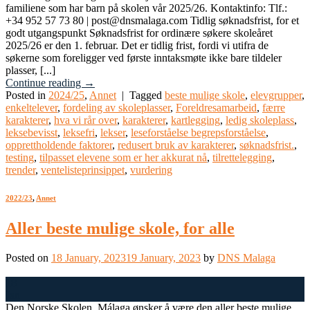
familiene som har barn på skolen vår 2025/26. Kontaktinfo: Tlf.:
+34 952 57 73 80 | post@dnsmalaga.com Tidlig søknadsfrist, for et
godt utgangspunkt Søknadsfrist for ordinære søkere skoleåret
2025/26 er den 1. februar. Det er tidlig frist, fordi vi utifra de
søkerne som foreligger ved første inntaksmøte ikke bare tildeler
plasser, [...]
Continue reading
→
Posted in
2024/25
,
Annet
|
Tagged
beste mulige skole
,
elevgrupper
,
enkeltelever
,
fordeling av skoleplasser
,
Foreldresamarbeid
,
færre
karakterer
,
hva vi rår over
,
karakterer
,
kartlegging
,
ledig skoleplass
,
leksebevisst
,
leksefri
,
lekser
,
leseforståelse begrepsforståelse
,
opprettholdende faktorer
,
redusert bruk av karakterer
,
søknadsfrist.
,
testing
,
tilpasset elevene som er her akkurat nå
,
tilrettelegging
,
trender
,
ventelisteprinsippet
,
vurdering
2022/23
,
Annet
Aller beste mulige skole, for alle
Posted on
18 January, 2023
19 January, 2023
by
DNS Malaga
18
Jan
Den Norske Skolen, Málaga ønsker å være den aller beste mulige