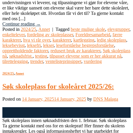
undervisningen vi leverer, og tilpasningene vi gjør for elevene våre,
er like viktige uansett om elevene skal være her bare dette skoleåret,
eller hele skoleløpet sitt. Hvordan får vi det til? Ta gjerne kontakt
med oss [...]
Continue reading
→
Posted in
2024/25
,
Annet
|
Tagged
beste mulige skole
,
elevgrupper
,
enkeltelever
,
fordeling av skoleplasser
,
Foreldresamarbeid
,
færre
karakterer
,
hva vi rår over
,
karakterer
,
kartlegging
,
ledig skoleplass
,
leksebevisst
,
leksefri
,
lekser
,
leseforståelse begrepsforståelse
,
opprettholdende faktorer
,
redusert bruk av karakterer
,
Søk skoleplass
nå
,
søknadsfrist.
,
testing
,
tilpasset elevene som er her akkurat nå
,
tilrettelegging
,
trender
,
ventelisteprinsippet
,
vurdering
2024/25
,
Annet
Søk skoleplass for skoleåret 2025/26:
Posted on
14 January, 2025
14 January, 2025
by
DNS Malaga
14
Jan
Søk skoleplass innen søknadsfristen den 1. februar. Søk skoleplass
Ta gjerne kontakt med oss for en skoleprat! Her finner du skolens
inntaksregler. Les også informasjonsheftet vi har utarbeidet for