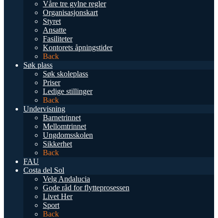
Våre tre gylne regler
Organisasjonskart
Styret
Ansatte
Fasiliteter
Kontorets åpningstider
Back
Søk plass
Søk skoleplass
Priser
Ledige stillinger
Back
Undervisning
Barnetrinnet
Mellomtrinnet
Ungdomsskolen
Sikkerhet
Back
FAU
Costa del Sol
Velg Andalucia
Gode råd for flytteprosessen
Livet Her
Sport
Back