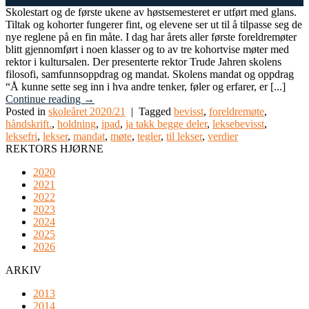
Skolestart og de første ukene av høstsemesteret er utført med glans.
Tiltak og kohorter fungerer fint, og elevene ser ut til å tilpasse seg de
nye reglene på en fin måte. I dag har årets aller første foreldremøter
blitt gjennomført i noen klasser og to av tre kohortvise møter med
rektor i kultursalen. Der presenterte rektor Trude Jahren skolens
filosofi, samfunnsoppdrag og mandat. Skolens mandat og oppdrag
“Å kunne sette seg inn i hva andre tenker, føler og erfarer, er [...]
Continue reading
→
Posted in
skoleåret 2020/21
|
Tagged
bevisst
,
foreldremøte
,
håndskrift.
,
holdning
,
ipad
,
ja takk begge deler
,
leksebevisst
,
leksefri
,
lekser
,
mandat
,
møte
,
tegler
,
til lekser
,
verdier
REKTORS HJØRNE
2020
2021
2022
2023
2024
2025
2026
ARKIV
2013
2014