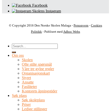
Facebook
Skolens Instagram
© Copyright 2016 Den Norske Skolen Malaga -
Personvern
-
Cookies
Politikk
- Publisert med
Adhoc Webs
Om oss
Skolen
Ofte stilte spørsmål
Våre tre gylne regler
Organisasjonskart
Styret
Ansatte
Fasiliteter
Kontorets åpningstider
Søk plass
Søk skoleplass
Priser
Ledige stillinger