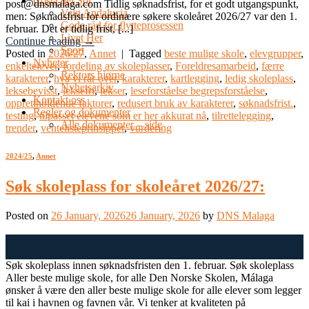
Costa del Sol
post@dnsmalaga.com Tidlig søknadsfrist, for et godt utgangspunkt,
Velg Andalucia
men: Søknadsfrist for ordinære søkere skoleåret 2026/27 var den 1.
Gode råd for flytteprosessen
februar. Det er tidlig frist, [...]
Livet Her
Continue reading
→
Sport
Posted in
2026/27
,
Annet
|
Tagged
beste mulige skole
,
elevgrupper
,
Nyheter
enkeltelever
,
fordeling av skoleplasser
,
Foreldresamarbeid
,
færre
Rektors hjørne
karakterer
,
hva vi rår over
,
karakterer
,
kartlegging
,
ledig skoleplass
,
Nyhetsarkiv
leksebevisst
,
leksefri
,
lekser
,
leseforståelse begrepsforståelse
,
Kontakt oss
opprettholdende faktorer
,
redusert bruk av karakterer
,
søknadsfrist.
,
Regler og dokumenter
testing
,
tilpasset elevene som er her akkurat nå
,
tilrettelegging
,
Alle dokumenter – side
trender
,
ventelisteprinsippet
,
vurdering
2024/25
,
Annet
Søk skoleplass for skoleåret 2026/27:
Posted on
26 January, 2026
26 January, 2026
by
DNS Malaga
26
Jan
Søk skoleplass innen søknadsfristen den 1. februar. Søk skoleplass
Aller beste mulige skole, for alle Den Norske Skolen, Málaga
ønsker å være den aller beste mulige skole for alle elever som legger
til kai i havnen og favnen vår. Vi tenker at kvaliteten på