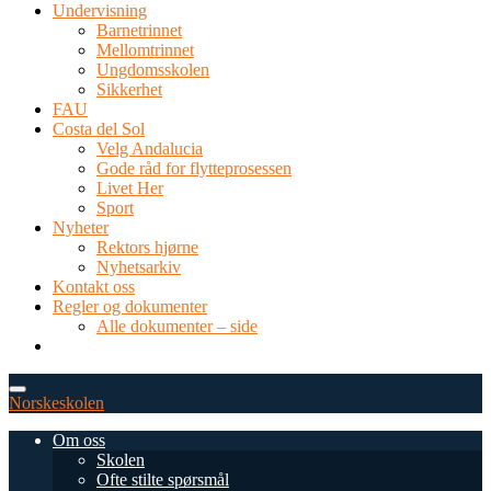
Undervisning
Barnetrinnet
Mellomtrinnet
Ungdomsskolen
Sikkerhet
FAU
Costa del Sol
Velg Andalucia
Gode råd for flytteprosessen
Livet Her
Sport
Nyheter
Rektors hjørne
Nyhetsarkiv
Kontakt oss
Regler og dokumenter
Alle dokumenter – side
TEL: 0034 952 577 380
post@dnsmalaga.com
Norskeskolen
Om oss
Skolen
Ofte stilte spørsmål