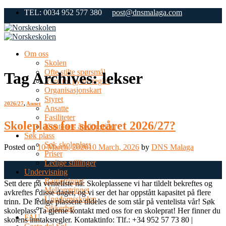
Skip
TEL: 0034 952 577 380
post@dnsmalaga.com
to
content
Om oss
Skolen
Ofte stilte spørsmål
Tag Archives:
lekser
Våre tre gylne regler
Organisasjonskart
Styret
2026/27
,
Annet
Ansatte
Fasiliteter
Skoleplass for skoleåret 2026/27?
Kontorets åpningstider
Søk plass
Søk skoleplass
Posted on
10 March, 2026
10 March, 2026
by
DNS Malaga
Priser
Ledige stillinger
10
Undervisning
Mar
Barnetrinnet
Sett dere på venteliste nå: Skoleplassene vi har tildelt bekreftes og
Mellomtrinnet
avkreftes i disse dager, og vi ser det har oppstått kapasitet på flere
Ungdomsskolen
trinn. De ledige plassene tildeles de som står på ventelista vår! Søk
Sikkerhet
skoleplass Ta gjerne kontakt med oss for en skoleprat! Her finner du
FAU
skolens inntaksregler. Kontaktinfo: Tlf.: +34 952 57 73 80 |