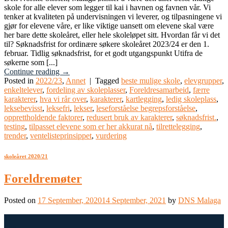
skole for alle elever som legger til kai i havnen og favnen vår. Vi
tenker at kvaliteten på undervisningen vi leverer, og tilpasningene vi
gjør for elevene våre, er like viktige uansett om elevene skal være
her bare dette skoleåret, eller hele skoleløpet sitt. Hvordan får vi det
til? Søknadsfrist for ordinære søkere skoleåret 2023/24 er den 1.
februar. Tidlig søknadsfrist, for et godt utgangspunkt Utifra de
søkerne som [...]
Continue reading
→
Posted in
2022/23
,
Annet
|
Tagged
beste mulige skole
,
elevgrupper
,
enkeltelever
,
fordeling av skoleplasser
,
Foreldresamarbeid
,
færre
karakterer
,
hva vi rår over
,
karakterer
,
kartlegging
,
ledig skoleplass
,
leksebevisst
,
leksefri
,
lekser
,
leseforståelse begrepsforståelse
,
opprettholdende faktorer
,
redusert bruk av karakterer
,
søknadsfrist.
,
testing
,
tilpasset elevene som er her akkurat nå
,
tilrettelegging
,
trender
,
ventelisteprinsippet
,
vurdering
skoleåret 2020/21
Foreldremøter
Posted on
17 September, 2020
14 September, 2021
by
DNS Malaga
17
Sep