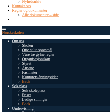
Nyhetsarkiv
Kontakt oss
Regler og dokumenter
Alle dokumenter – side
TEL: 0034 952 577 380
post@dnsmalaga.com
Norskeskolen
Om oss
Skolen
Ofte stilte spørsmål
Våre tre gylne regler
Organisasjonskart
Styret
Ansatte
Fasiliteter
Kontorets åpningstider
Back
Søk plass
Søk skoleplass
Priser
Ledige stillinger
Back
Undervisning