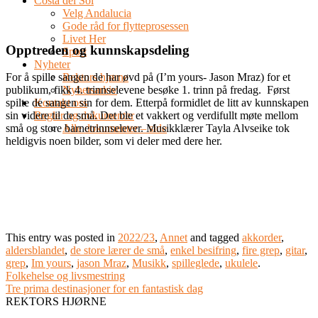
Costa del Sol
Velg Andalucia
Gode råd for flytteprosessen
Livet Her
Opptreden og kunnskapsdeling
Sport
Nyheter
Rektors hjørne
For å spille sangen de har øvd på (I’m yours- Jason Mraz) for et
Nyhetsarkiv
publikum, fikk 4. trinnselevene besøke 1. trinn på fredag. Først
Kontakt oss
spilte de sangen sin for dem. Etterpå formidlet de litt av kunnskapen
Regler og dokumenter
sin videre til de små. Det ble et vakkert og verdifullt møte mellom
Alle dokumenter – side
små og store barnetrinnselever. Musikklærer Tayla Alvseike tok
heldigvis noen bilder, som vi deler med dere her.
This entry was posted in
2022/23
,
Annet
and tagged
akkorder
,
aldersblandet
,
de store lærer de små
,
enkel besifring
,
fire grep
,
gitar
,
grep
,
Im yours
,
jason Mraz
,
Musikk
,
spilleglede
,
ukulele
.
Folkehelse og livsmestring
Tre prima destinasjoner for en fantastisk dag
REKTORS HJØRNE