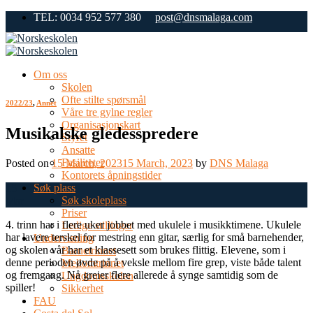
Skip
TEL: 0034 952 577 380
post@dnsmalaga.com
to
content
Om oss
Skolen
Ofte stilte spørsmål
2022/23
,
Annet
Våre tre gylne regler
Organisasjonskart
Musikalske gledesspredere
Styret
Ansatte
Fasiliteter
Posted on
15 March, 2023
15 March, 2023
by
DNS Malaga
Kontorets åpningstider
Søk plass
15
Søk skoleplass
Mar
Priser
4. trinn har i flere uker jobbet med ukulele i musikktimene. Ukulele
Ledige stillinger
har lavere terskel for mestring enn gitar, særlig for små barnehender,
Undervisning
og skolen vår har et klassesett som brukes flittig. Elevene, som i
Barnetrinnet
denne perioden øvde på å veksle mellom fire grep, viste både talent
Mellomtrinnet
og fremgang. Nå greier flere allerede å synge samtidig som de
Ungdomsskolen
spiller!
Sikkerhet
FAU