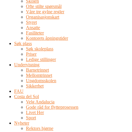
Skolen
Ofte stilte spørsmål
Våre tre gylne regler
Organisasjonskart
Styret
Ansatte
Fasiliteter
Kontorets åpningstider
Søk plass
Søk skoleplass
Priser
Ledige stillinger
Undervisning
Barnetrinnet
Mellomtrinnet
Ungdomsskolen
Sikkerhet
FAU
Costa del Sol
Velg Andalucia
Gode råd for flytteprosessen
Livet Her
Sport
Nyheter
Rektors hjørne