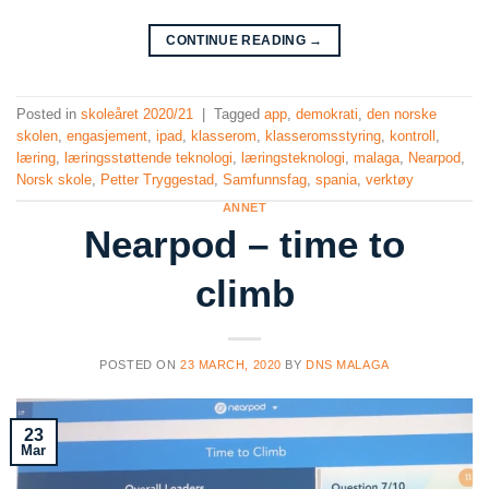
CONTINUE READING
→
Posted in
skoleåret 2020/21
|
Tagged
app
,
demokrati
,
den norske
skolen
,
engasjement
,
ipad
,
klasserom
,
klasseromsstyring
,
kontroll
,
læring
,
læringsstøttende teknologi
,
læringsteknologi
,
malaga
,
Nearpod
,
Norsk skole
,
Petter Tryggestad
,
Samfunnsfag
,
spania
,
verktøy
ANNET
Nearpod – time to
climb
POSTED ON
23 MARCH, 2020
BY
DNS MALAGA
23
Mar