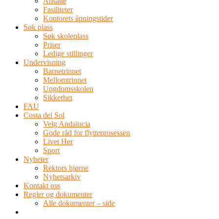
Ansatte
Fasiliteter
Kontorets åpningstider
Søk plass
Søk skoleplass
Priser
Ledige stillinger
Undervisning
Barnetrinnet
Mellomtrinnet
Ungdomsskolen
Sikkerhet
FAU
Costa del Sol
Velg Andalucia
Gode råd for flytteprosessen
Livet Her
Sport
Nyheter
Rektors hjørne
Nyhetsarkiv
Kontakt oss
Regler og dokumenter
Alle dokumenter – side
TEL: 0034 952 577 380
post@dnsmalaga.com