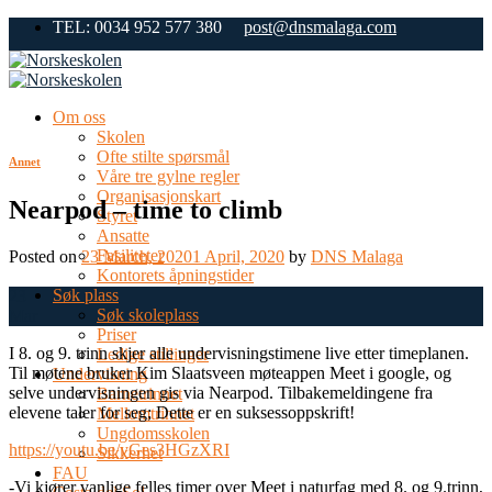
Skip
TEL: 0034 952 577 380
post@dnsmalaga.com
to
content
Om oss
Skolen
Ofte stilte spørsmål
Annet
Våre tre gylne regler
Organisasjonskart
Nearpod – time to climb
Styret
Ansatte
Fasiliteter
Posted on
23 March, 2020
1 April, 2020
by
DNS Malaga
Kontorets åpningstider
Søk plass
23
Søk skoleplass
Mar
Priser
I 8. og 9. trinn skjer alle undervisningstimene live etter timeplanen.
Ledige stillinger
Til møtene bruker Kim Slaatsveen møteappen Meet i google, og
Undervisning
selve undervisningen gis via Nearpod. Tilbakemeldingene fra
Barnetrinnet
elevene taler for seg; Dette er en suksessoppskrift!
Mellomtrinnet
Ungdomsskolen
https://youtu.be/yGes3HGzXRI
Sikkerhet
FAU
-Vi kjører vanlige felles timer over Meet i naturfag med 8. og 9.trinn,