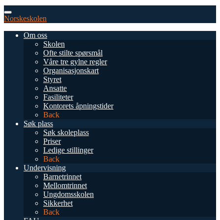
Norskeskolen
Om oss
Skolen
Ofte stilte spørsmål
Våre tre gylne regler
Organisasjonskart
Styret
Ansatte
Fasiliteter
Kontorets åpningstider
Back
Søk plass
Søk skoleplass
Priser
Ledige stillinger
Back
Undervisning
Barnetrinnet
Mellomtrinnet
Ungdomsskolen
Sikkerhet
Back