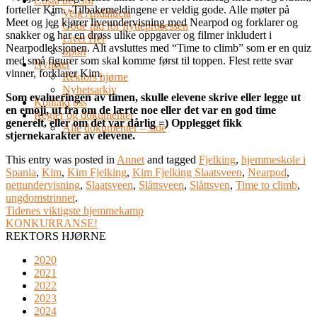
Costa del Sol
forteller Kim. -Tilbakemeldingene er veldig gode. Alle møter på
Velg Andalucia
Meet og jeg kjører liveundervisning med Nearpod og forklarer og
Gode råd for flytteprosessen
snakker og har en drøss ulike oppgaver og filmer inkludert i
Livet Her
Nearpodleksjonen. Alt avsluttes med “Time to climb” som er en quiz
Sport
med små figurer som skal komme først til toppen. Flest rette svar
Nyheter
vinner, forklarer Kim.
Rektors hjørne
Nyhetsarkiv
Som evalueringen av timen, skulle elevene skrive eller legge ut
Kontakt oss
en emoji, ut fra om de lærte noe eller det var en god time
Regler og dokumenter
generelt, eller om det var dårlig =) Opplegget fikk
Alle dokumenter – side
stjernekarakter av elevene.
This entry was posted in
Annet
and tagged
Fjelking
,
hjemmeskole i
Spania
,
Kim
,
Kim Fjelking
,
Kim Fjelking Slaatsveen
,
Nearpod
,
nettundervisning
,
Slaatsveen
,
Slåttsveen
,
Slåttsven
,
Time to climb
,
ungdomstrinnet
.
Tidenes viktigste hjemmekamp
KONKURRANSE!
REKTORS HJØRNE
2020
2021
2022
2023
2024