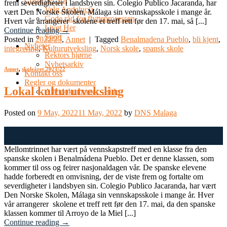
Costa del Sol
frem severdigheter i landsbyen sin. Colegio Publico Jacaranda, har
Velg Andalucia
vært Den Norske Skolen, Málaga sin vennskapsskole i mange år.
Gode råd for flytteprosessen
Hvert vår arrangerer skolene et treff rett før den 17. mai, så [...]
Livet Her
Continue reading
→
Sport
Posted in
2022/23
,
Annet
|
Tagged
Benalmadena Pueblo
,
bli kjent
,
Nyheter
integrering
,
Kulturutveksling
,
Norsk skole
,
spansk skole
Rektors hjørne
Nyhetsarkiv
Annet
,
skoleåret 2021/22
Kontakt oss
Regler og dokumenter
Lokal kulturutveksling
Alle dokumenter – side
Posted on
9 May, 2022
11 May, 2022
by
DNS Malaga
09
May
Mellomtrinnet har vært på vennskapstreff med en klasse fra den
spanske skolen i Benalmádena Pueblo. Det er denne klassen, som
kommer til oss og feirer nasjonaldagen vår. De spanske elevene
hadde forberedt en omvisning, der de viste frem og fortalte om
severdigheter i landsbyen sin. Colegio Publico Jacaranda, har vært
Den Norske Skolen, Málaga sin vennskapsskole i mange år. Hver
vår arrangerer skolene et treff rett før den 17. mai, da den spanske
klassen kommer til Arroyo de la Miel [...]
Continue reading
→