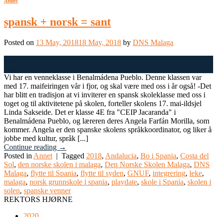
Annet
spansk + norsk = sant
Posted on
13 May, 2018
18 May, 2018
by
DNS Malaga
13
May
Vi har en venneklasse i Benalmádena Pueblo. Denne klassen var
med 17. maifeiringen vår i fjor, og skal være med oss i år også! -Det
har blitt en tradisjon at vi inviterer en spansk skoleklasse med oss i
toget og til aktivitetene på skolen, forteller skolens 17. mai-ildsjel
Linda Sakseide. Det er klasse 4E fra "CEIP Jacaranda" i
Benalmádena Pueblo, og læreren deres Angela Farfán Morilla, som
kommer. Angela er den spanske skolens språkkoordinator, og liker å
jobbe med kultur, språk [...]
Continue reading
→
Posted in
Annet
|
Tagged
2018
,
Andalucia
,
Bo i Spania
,
Costa del
Sol
,
den norske skolen i malaga
,
Den Norske Skolen Malaga
,
DNS
Malaga
,
flytte til Spania
,
flytte til syden
,
GNUF
,
integrering
,
leke
,
malaga
,
norsk grunnskole i spania
,
playdate
,
skole i Spania
,
skolen i
solen
,
spanske venner
REKTORS HJØRNE
2020