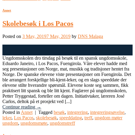
Annet
Skolebesøk i Los Pacos
Posted on
3 May, 2019
7 May, 2019
by
DNS Malaga
03
May
Ungdomsskolen dro tirsdag på besøk til en spansk ungdomsskole,
Eduardo Janeiro, i Los Pacos, Fuengirola. Våre elever hadde med
seg presentasjoner om Norge, mat, musikk og tradisjoner hentet fra
Norge. De spanske elevene viste presentasjoner om Fuengirola. Det
ble arrangert forskjellige bli-kjent-leker, og en slags speeddate der
elevene stilte hverandre spørsmål. Elevene koste seg sammen, fikk
praktisert litt spansk og ble litt kjent. Faglærer på ungdomsskolen,
Petter Tryggestad, forteller om dagen. Initiativtaker, læreren José
Carlos, deltok på et prosjekt ved [...]
Continue reading
→
Posted in
Annet
|
Tagged
besøk
,
integrering
,
integreringsøvelse
,
leker
,
Los Pacos
,
skolebesøk
,
speeddating
,
treff
,
ungdom møter
ungdom
,
ungdomsmøte
,
ungdomstreff