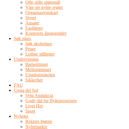
Ofte stilte spørsmål
Våre tre gylne regler
Organisasjonskart
Styret
Ansatte
Fasiliteter
Kontorets åpningstider
Søk plass
Søk skoleplass
Priser
Ledige stillinger
Undervisning
Barnetrinnet
Mellomtrinnet
Ungdomsskolen
Sikkerhet
FAU
Costa del Sol
Velg Andalucia
Gode råd for flytteprosessen
Livet Her
Sport
Nyheter
Rektors hjørne
Nyhetsarkiv