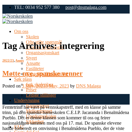
Skip
TEL: 0034 952 577 380
post@dnsmalaga.com
to
content
Om oss
Skolen
Ofte stilte spørsmål
Tag Archives:
integrering
Våre tre gylne regler
Organisasjonskart
Styret
2022/23
,
Annet
Ansatte
Fasiliteter
Møtte nye, spanske venner
Kontorets åpningstider
Søk plass
Søk skoleplass
Posted on
3 May, 2023
3 May, 2023
by
DNS Malaga
Priser
Ledige stillinger
03
Undervisning
May
Barnetrinnet
Femtetrinn har vært på vennskapstreff, med en klasse på samme
Mellomtrinnet
trinn, på den spanske barneskolen C.E.I.P. Jacaranda i Benalmádena
Ungdomsskolen
Pueblo. Det er denne klassen som kommer til oss og feirer
Sikkerhet
nasjonaldagen sammen med oss på 17. mai. De spanske elevene
FAU
hadde forberedt en omvisning i Benalmádena Pueblo, der de viste