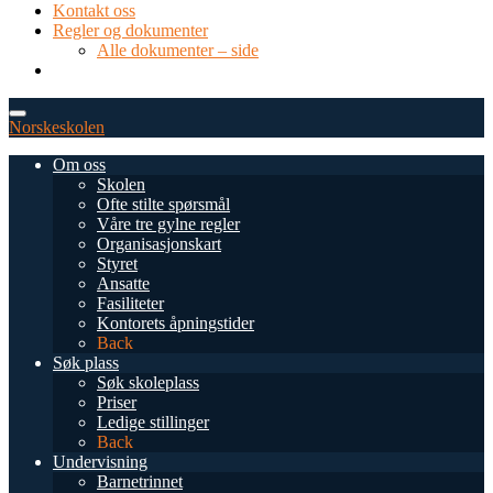
Kontakt oss
Regler og dokumenter
Alle dokumenter – side
TEL: 0034 952 577 380
post@dnsmalaga.com
Norskeskolen
Om oss
Skolen
Ofte stilte spørsmål
Våre tre gylne regler
Organisasjonskart
Styret
Ansatte
Fasiliteter
Kontorets åpningstider
Back
Søk plass
Søk skoleplass
Priser
Ledige stillinger
Back
Undervisning
Barnetrinnet