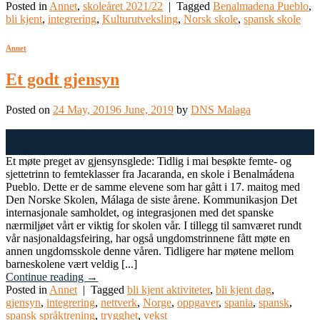
Posted in
Annet
,
skoleåret 2021/22
|
Tagged
Benalmadena Pueblo
,
bli kjent
,
integrering
,
Kulturutveksling
,
Norsk skole
,
spansk skole
Annet
Et godt gjensyn
Posted on
24 May, 2019
6 June, 2019
by
DNS Malaga
24
May
Et møte preget av gjensynsglede: Tidlig i mai besøkte femte- og
sjettetrinn to femteklasser fra Jacaranda, en skole i Benalmádena
Pueblo. Dette er de samme elevene som har gått i 17. maitog med
Den Norske Skolen, Málaga de siste årene. Kommunikasjon Det
internasjonale samholdet, og integrasjonen med det spanske
nærmiljøet vårt er viktig for skolen vår. I tillegg til samværet rundt
vår nasjonaldagsfeiring, har også ungdomstrinnene fått møte en
annen ungdomsskole denne våren. Tidligere har møtene mellom
barneskolene vært veldig [...]
Continue reading
→
Posted in
Annet
|
Tagged
bli kjent aktiviteter
,
bli kjent dag
,
gjensyn
,
integrering
,
nettverk
,
Norge
,
oppgaver
,
spania
,
spansk
,
spansk språktrening
,
trygghet
,
vekst