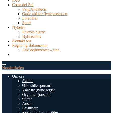
FAU
Costa del Sol
Velg Andalucia
Gode råd for flytteprosessen
Livet Her
Sport
Nyheter
Rektors hjørne
Nyhetsarkiv
Kontakt oss
Regler og dokumenter
Alle dokumenter – side
TEL: 0034 952 577 380
post@dnsmalaga.com
Norskeskolen
Om oss
Skolen
Ofte stilte spørsmål
Våre tre gylne regler
Organisasjonskart
Styret
Ansatte
Fasiliteter
Kontorets åpningstider