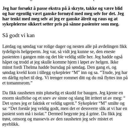
Jeg har forsøkt å passe ekstra på å skryte, takke og være blid
og har egentlig vært ganske fornøyd med meg selv for det. Jeg
har tenkt med meg selv at jeg er ganske ålreit og raus og at
sykepleierne sikkert setter pris på sånne pasienter som meg.
Så godt vi kan
Lørdag og søndag var rolige dager og nesten alle på avdelingen fikk
tydeligvis helgeperm. Jeg var, så vidt jeg kunne se, den eneste
pasienten i gangen min og det ble veldig stille her. Jeg hadde også
håpet og trodd at jeg skulle komme hjem i løpet av helgen. Ikke
minst fordi Thelma hadde bursdag på søndag. Den gang ei, og
søndag kveld kom i tillegg sykepleier “M” inn og sa. “Trude, jeg har
en dårlig nyhet til deg. Vi trenger rommet ditt og du må flyttes inn på
et tomannsrom.”
Da fikk rausheten min plutselig et skudd for baugen. Jeg kjente en
enorm skuffelse og et snev av sinne og slang litt irritert ut av meg: “
Det synes jeg er faktisk er veldig ugreit.” Sykepleier “M” smilte og
sa: “Det forstår jeg veldig godt, men det er dessverre slik at vi har en
pasient som må i isolat.” Dermed begynte jeg å grine. Da fikk jeg
trøst, omsorg og massevis av den rausheten jeg selv mistet et
øyeblikk.