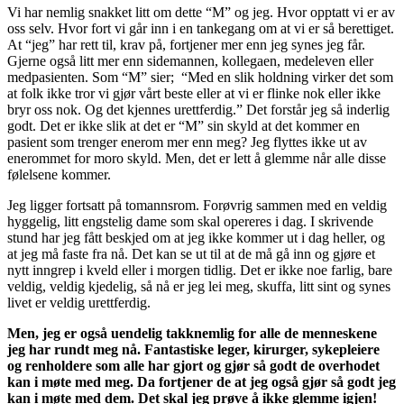
Vi har nemlig snakket litt om dette “M” og jeg. Hvor opptatt vi er av
oss selv. Hvor fort vi går inn i en tankegang om at vi er så berettiget.
At “jeg” har rett til, krav på, fortjener mer enn jeg synes jeg får.
Gjerne også litt mer enn sidemannen, kollegaen, medeleven eller
medpasienten. Som “M” sier; “Med en slik holdning virker det som
at folk ikke tror vi gjør vårt beste eller at vi er flinke nok eller ikke
bryr oss nok. Og det kjennes urettferdig.” Det forstår jeg så inderlig
godt. Det er ikke slik at det er “M” sin skyld at det kommer en
pasient som trenger enerom mer enn meg? Jeg flyttes ikke ut av
enerommet for moro skyld. Men, det er lett å glemme når alle disse
følelsene kommer.
Jeg ligger fortsatt på tomannsrom. Forøvrig sammen med en veldig
hyggelig, litt engstelig dame som skal opereres i dag. I skrivende
stund har jeg fått beskjed om at jeg ikke kommer ut i dag heller, og
at jeg må faste fra nå. Det kan se ut til at de må gå inn og gjøre et
nytt inngrep i kveld eller i morgen tidlig. Det er ikke noe farlig, bare
veldig, veldig kjedelig, så nå er jeg lei meg, skuffa, litt sint og synes
livet er veldig urettferdig.
Men, jeg er også uendelig takknemlig for alle de menneskene
jeg har rundt meg nå. Fantastiske leger, kirurger, sykepleiere
og renholdere som alle har gjort og gjør så godt de overhodet
kan i møte med meg. Da fortjener de at jeg også gjør så godt jeg
kan i møte med dem. Det skal jeg prøve å ikke glemme igjen!