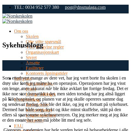
Skip
TEL: 0034 952 577 380
post@dnsmalaga.com
to
content
Om oss
Skolen
Ofte stilte spørsmål
Sykehusblogg
Våre tre gylne regler
Organisasjonskart
Styret
06
Ansatte
Sep
Fasiliteter
Kontorets åpningstider
Som etterhvert mange av dere vet, har jeg vært borte fra skolen i en
Søk plass
drøy uke fordi jeg måtte ha en operasjon. Operasjonen har jeg visst
Søk skoleplass
om lenge, men akkurat
når
ble ikke avklart før forrige fredag. Det er
Priser
ikke noe stor dramatikk i det, men siden torsdag har jeg altså ligget
Ledige stillinger
på Rikshospitalet, og planen var at jeg skulle opereres samme dag
Undervisning
og sendes ut fredag. Slik ble det ikke, og jeg er fortsatt på sykehuset.
Barnetrinnet
Dermed har både sorg, frykt og ikke minst skuffelse, stått på den
Mellomtrinnet
ellers så sparsomme sykehusmenyen. Og jeg merker meg at jeg ikke
Ungdomsskolen
er den eneste her som må jobbe litt med seg selv.
Sikkerhet
FAU
Gjennom pandemien har hele verden heiet på helsearbeiderne i alle