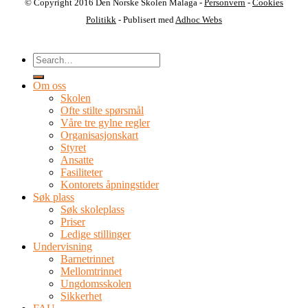
© Copyright 2016 Den Norske Skolen Malaga -
Personvern
-
Cookies
Politikk
- Publisert med
Adhoc Webs
Om oss
Skolen
Ofte stilte spørsmål
Våre tre gylne regler
Organisasjonskart
Styret
Ansatte
Fasiliteter
Kontorets åpningstider
Søk plass
Søk skoleplass
Priser
Ledige stillinger
Undervisning
Barnetrinnet
Mellomtrinnet
Ungdomsskolen
Sikkerhet