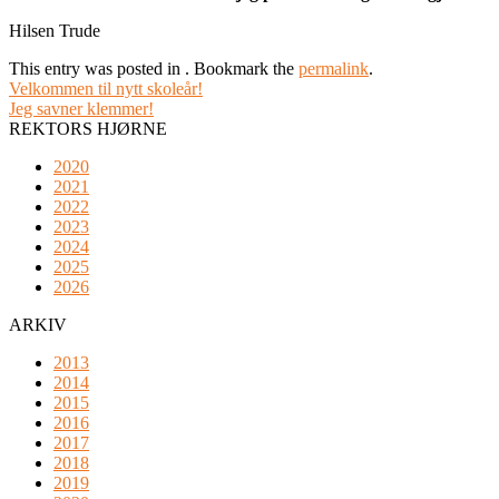
Hilsen Trude
This entry was posted in . Bookmark the
permalink
.
Velkommen til nytt skoleår!
Jeg savner klemmer!
REKTORS HJØRNE
2020
2021
2022
2023
2024
2025
2026
ARKIV
2013
2014
2015
2016
2017
2018
2019