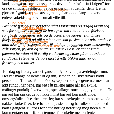
Costa del Sol
land, som så mange av oss har opplevd at har “stått litt i krigen” for
Velg Andalucia
oss og gitt oss tryggheten i at de er der om vi trenger dem. De har
Gode råd for flytteprosessen
gjort en formidabel innsats og mange har jobbet langt utover det
Livet Her
enhver arbeidsmiljølov normalt ville tillatt.
Sport
Nyheter
Ikke bare har helsearbeiderne stått i førstelinja og daglig utsatt seg
Rektors hjørne
selv for smitterisiko, men de har også tatt i mot alle de følelsene
Nyhetsarkiv
som både pasientene selv og de pårørende kjenner på. Disse
Kontakt oss
følelsene får utløp på ulike måter, og som pasient eller pårørende er
Regler og dokumenter
man ikke alltid rasjonell eller like taktfull, hyggelig eller takknemlig.
Alle dokumenter – side
Når sorgen, frykten og skuffelsen tar tak i oss, er det er lett å
glemme hvordan vi til vanlig verdsetter og stoler på menneskene
rundt oss. I stedet er det fort gjort å rette blikket innover og
frustrasjonen utover.
Torsdag og fredag var det ganske høy aktivitet på avdelingen min.
Det var mange pasienter ut og inn, samt en del sykefravær blant
personalet. Til tross for at både sykepleierne og legene nærmest har
løpt rundt i gangene, har jeg fått pillene mine når jeg skulle,
målinger punktlig hver 4 time, spesiallaget omelett og nytraktet kaffe
når jeg har ønsket det og ikke minst har jeg kun møtt blide,
omsorgsfulle helsearbeidere. Jeg har sett sykepleiere massere vonde
nakker, tørke tårer, lese for eldre pasienter og ha rullestol-race med
barn i gangen! Til tross for dette har jeg notert jeg meg noen sure
kommentarer og irritable stemmer fra enkelte medpasienter.