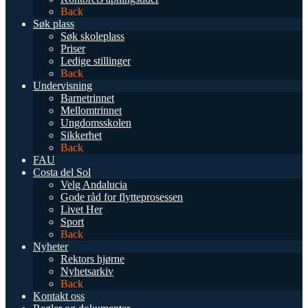
Back
Søk plass
Søk skoleplass
Priser
Ledige stillinger
Back
Undervisning
Barnetrinnet
Mellomtrinnet
Ungdomsskolen
Sikkerhet
Back
FAU
Costa del Sol
Velg Andalucia
Gode råd for flytteprosessen
Livet Her
Sport
Back
Nyheter
Rektors hjørne
Nyhetsarkiv
Back
Kontakt oss