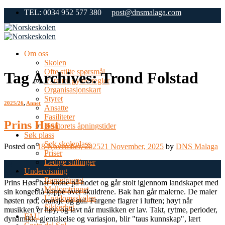
Skip
TEL: 0034 952 577 380
post@dnsmalaga.com
to
content
Om oss
Skolen
Ofte stilte spørsmål
Tag Archives:
Trond Folstad
Våre tre gylne regler
Organisasjonskart
Styret
2025/26
,
Annet
Ansatte
Fasiliteter
Prins Høst
Kontorets åpningstider
Søk plass
Søk skoleplass
Posted on
18 November, 2025
21 November, 2025
by
DNS Malaga
Priser
Ledige stillinger
18
Undervisning
Nov
Barnetrinnet
Prins Høst har krone på hodet og går stolt igjennom landskapet med
Mellomtrinnet
sin kongeblå kappe over skuldrene. Bak han går malerne. De maler
Ungdomsskolen
høsten rød, oransje og gul. Fargene flagrer i luften; høyt når
Sikkerhet
musikken er høy, og lavt når musikken er lav. Takt, rytme, perioder,
FAU
dynamikk, gjentakelse og variasjon, blir "taus kunnskap", lært