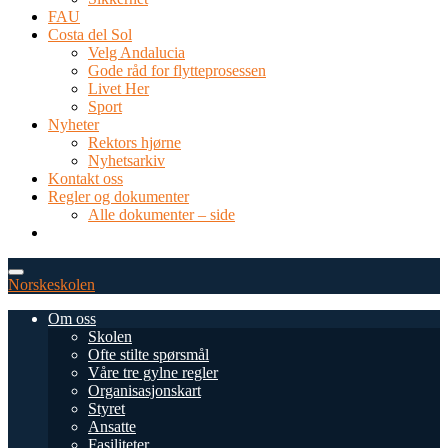
FAU
Costa del Sol
Velg Andalucia
Gode råd for flytteprosessen
Livet Her
Sport
Nyheter
Rektors hjørne
Nyhetsarkiv
Kontakt oss
Regler og dokumenter
Alle dokumenter – side
TEL: 0034 952 577 380
post@dnsmalaga.com
Norskeskolen
Om oss
Skolen
Ofte stilte spørsmål
Våre tre gylne regler
Organisasjonskart
Styret
Ansatte
Fasiliteter