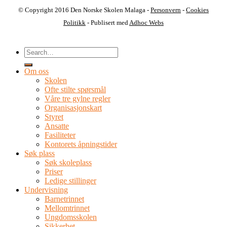
© Copyright 2016 Den Norske Skolen Malaga -
Personvern
-
Cookies
Politikk
- Publisert med
Adhoc Webs
Om oss
Skolen
Ofte stilte spørsmål
Våre tre gylne regler
Organisasjonskart
Styret
Ansatte
Fasiliteter
Kontorets åpningstider
Søk plass
Søk skoleplass
Priser
Ledige stillinger
Undervisning
Barnetrinnet
Mellomtrinnet
Ungdomsskolen
Sikkerhet