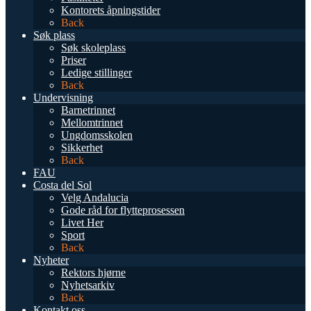
Kontorets åpningstider
Back
Søk plass
Søk skoleplass
Priser
Ledige stillinger
Back
Undervisning
Barnetrinnet
Mellomtrinnet
Ungdomsskolen
Sikkerhet
Back
FAU
Costa del Sol
Velg Andalucia
Gode råd for flytteprosessen
Livet Her
Sport
Back
Nyheter
Rektors hjørne
Nyhetsarkiv
Back
Kontakt oss