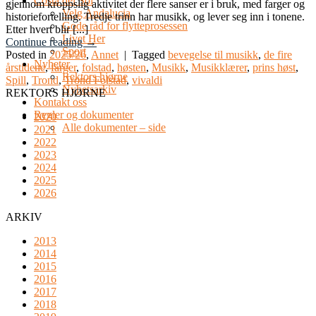
Costa del Sol
gjennom kroppslig aktivitet der flere sanser er i bruk, med farger og
Velg Andalucia
historiefortelling. Tredje trinn har musikk, og lever seg inn i tonene.
Gode råd for flytteprosessen
Etter hvert blir [...]
Livet Her
Continue reading
→
Sport
Posted in
2025/26
,
Annet
|
Tagged
bevegelse til musikk
,
de fire
Nyheter
årstidene
,
farger
,
folstad
,
høsten
,
Musikk
,
Musikklærer
,
prins høst
,
Rektors hjørne
Spill
,
Trond
,
Trond Folstad
,
vivaldi
Nyhetsarkiv
REKTORS HJØRNE
Kontakt oss
Regler og dokumenter
2020
Alle dokumenter – side
2021
2022
2023
2024
2025
2026
ARKIV
2013
2014
2015
2016
2017
2018