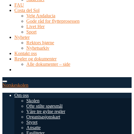
FAU
Costa del Sol
Velg Andalucia
Gode råd for flytteprosessen
Livet Her
Sport
Nyheter
Rektors hjørne
Nyhetsarkiv
Kontakt oss
Regler og dokumenter
Alle dokumenter – side
TEL: 0034 952 577 380
post@dnsmalaga.com
Norskeskolen
Om oss
Skolen
Ofte stilte spørsmål
Våre tre gylne regler
Organisasjonskart
Styret
Ansatte
Fasiliteter