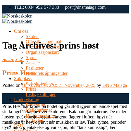
Skip
TEL: 0034 952 577 380
post@dnsmalaga.com
to
content
Om oss
Skolen
Ofte stilte spørsmål
Tag Archives:
prins høst
Våre tre gylne regler
Organisasjonskart
Styret
2025/26
,
Annet
Ansatte
Fasiliteter
Prins Høst
Kontorets åpningstider
Søk plass
Søk skoleplass
Posted on
18 November, 2025
21 November, 2025
by
DNS Malaga
Priser
Ledige stillinger
18
Undervisning
Nov
Barnetrinnet
Prins Høst har krone på hodet og går stolt igjennom landskapet med
Mellomtrinnet
sin kongeblå kappe over skuldrene. Bak han går malerne. De maler
Ungdomsskolen
høsten rød, oransje og gul. Fargene flagrer i luften; høyt når
Sikkerhet
musikken er høy, og lavt når musikken er lav. Takt, rytme, perioder,
FAU
dynamikk, gjentakelse og variasjon, blir "taus kunnskap", lært