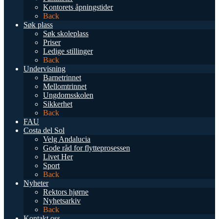
Kontorets åpningstider
Back
Søk plass
Søk skoleplass
Priser
Ledige stillinger
Back
Undervisning
Barnetrinnet
Mellomtrinnet
Ungdomsskolen
Sikkerhet
Back
FAU
Costa del Sol
Velg Andalucia
Gode råd for flytteprosessen
Livet Her
Sport
Back
Nyheter
Rektors hjørne
Nyhetsarkiv
Back
Kontakt oss