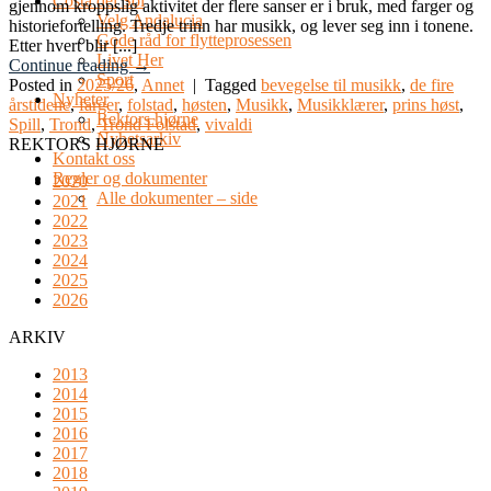
Costa del Sol
gjennom kroppslig aktivitet der flere sanser er i bruk, med farger og
Velg Andalucia
historiefortelling. Tredje trinn har musikk, og lever seg inn i tonene.
Gode råd for flytteprosessen
Etter hvert blir [...]
Livet Her
Continue reading
→
Sport
Posted in
2025/26
,
Annet
|
Tagged
bevegelse til musikk
,
de fire
Nyheter
årstidene
,
farger
,
folstad
,
høsten
,
Musikk
,
Musikklærer
,
prins høst
,
Rektors hjørne
Spill
,
Trond
,
Trond Folstad
,
vivaldi
Nyhetsarkiv
REKTORS HJØRNE
Kontakt oss
Regler og dokumenter
2020
Alle dokumenter – side
2021
2022
2023
2024
2025
2026
ARKIV
2013
2014
2015
2016
2017
2018