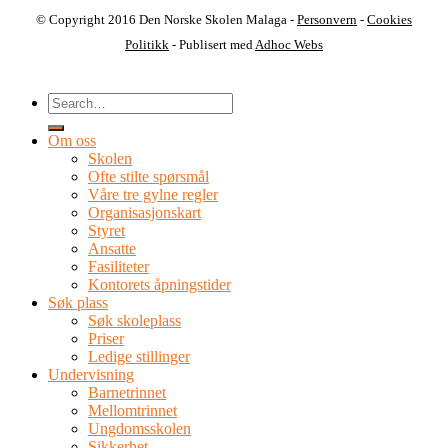
© Copyright 2016 Den Norske Skolen Malaga -
Personvern
-
Cookies
Politikk
- Publisert med
Adhoc Webs
Om oss
Skolen
Ofte stilte spørsmål
Våre tre gylne regler
Organisasjonskart
Styret
Ansatte
Fasiliteter
Kontorets åpningstider
Søk plass
Søk skoleplass
Priser
Ledige stillinger
Undervisning
Barnetrinnet
Mellomtrinnet
Ungdomsskolen
Sikkerhet