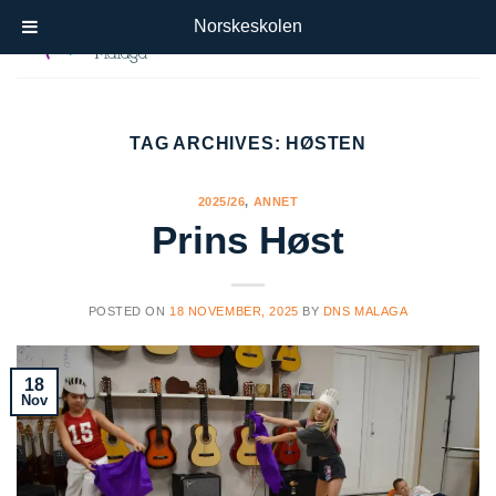
Skip
Norskeskolen
to
content
TAG ARCHIVES:
HØSTEN
2025/26
,
ANNET
Prins Høst
POSTED ON
18 NOVEMBER, 2025
BY
DNS MALAGA
18
Nov