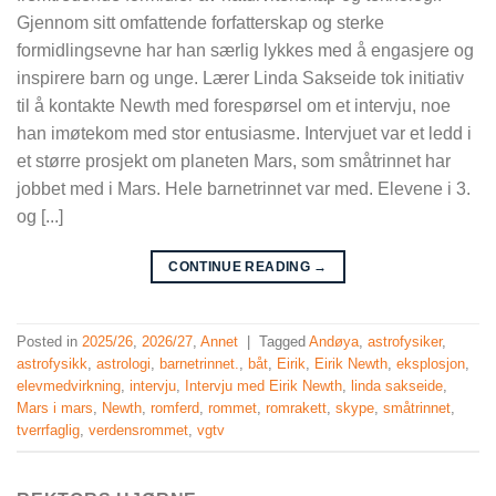
Gjennom sitt omfattende forfatterskap og sterke
formidlingsevne har han særlig lykkes med å engasjere og
inspirere barn og unge. Lærer Linda Sakseide tok initiativ
til å kontakte Newth med forespørsel om et intervju, noe
han imøtekom med stor entusiasme. Intervjuet var et ledd i
et større prosjekt om planeten Mars, som småtrinnet har
jobbet med i Mars. Hele barnetrinnet var med. Elevene i 3.
og [...]
CONTINUE READING
→
Posted in
2025/26
,
2026/27
,
Annet
|
Tagged
Andøya
,
astrofysiker
,
astrofysikk
,
astrologi
,
barnetrinnet.
,
båt
,
Eirik
,
Eirik Newth
,
eksplosjon
,
elevmedvirkning
,
intervju
,
Intervju med Eirik Newth
,
linda sakseide
,
Mars i mars
,
Newth
,
romferd
,
rommet
,
romrakett
,
skype
,
småtrinnet
,
tverrfaglig
,
verdensrommet
,
vgtv