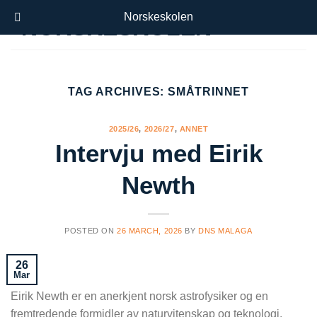
Skip
Norskeskolen
to
content
TAG ARCHIVES:
SMÅTRINNET
2025/26
,
2026/27
,
ANNET
Intervju med Eirik
Newth
POSTED ON
26 MARCH, 2026
BY
DNS MALAGA
26
Mar
Eirik Newth er en anerkjent norsk astrofysiker og en
fremtredende formidler av naturvitenskap og teknologi.