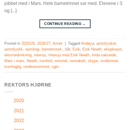
jobbet med i Mars. Hele barnetrinnet var med. Elevene i 3.
og [...]
CONTINUE READING
→
Posted in
2025/26
,
2026/27
,
Annet
|
Tagged
Andøya
,
astrofysiker
,
astrofysikk
,
astrologi
,
barnetrinnet.
,
båt
,
Eirik
,
Eirik Newth
,
eksplosjon
,
elevmedvirkning
,
intervju
,
Intervju med Eirik Newth
,
linda sakseide
,
Mars i mars
,
Newth
,
romferd
,
rommet
,
romrakett
,
skype
,
småtrinnet
,
tverrfaglig
,
verdensrommet
,
vgtv
REKTORS HJØRNE
2020
2021
2022