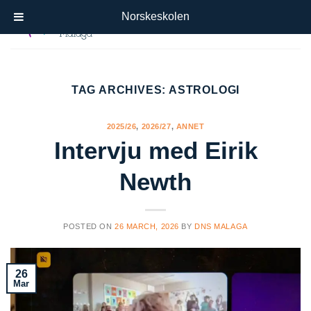
Skip
Norskeskolen
to
content
TAG ARCHIVES:
ASTROLOGI
2025/26
,
2026/27
,
ANNET
Intervju med Eirik
Newth
POSTED ON
26 MARCH, 2026
BY
DNS MALAGA
26
Mar