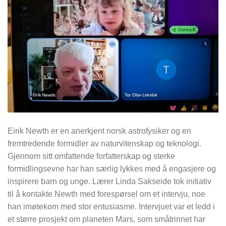
Eirik Newth er en anerkjent norsk astrofysiker og en
fremtredende formidler av naturvitenskap og teknologi.
Gjennom sitt omfattende forfatterskap og sterke
formidlingsevne har han særlig lykkes med å engasjere og
inspirere barn og unge. Lærer Linda Sakseide tok initiativ
til å kontakte Newth med forespørsel om et intervju, noe
han imøtekom med stor entusiasme. Intervjuet var et ledd i
et større prosjekt om planeten Mars, som småtrinnet har