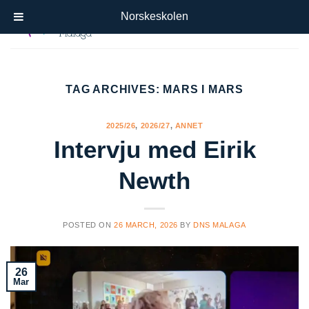
Skip
Norskeskolen
to
content
TAG ARCHIVES:
MARS I MARS
2025/26
,
2026/27
,
ANNET
Intervju med Eirik
Newth
POSTED ON
26 MARCH, 2026
BY
DNS MALAGA
26
Mar