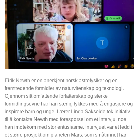
Eirik Newth er en anerkjent norsk astrofysiker og en
fremtredende formidler av naturvitenskap og teknologi.
Gjennom sitt omfattende forfatterskap og sterke
formidlingsevne har han særlig lykkes med å engasjere og
inspirere barn og unge. Lærer Linda Sakseide tok initiativ
til å kontakte Newth med forespørsel om et intervju, noe
han imøtekom med stor entusiasme. Intervjuet var et ledd i
et større prosjekt om planeten Mars, som småtrinnet har