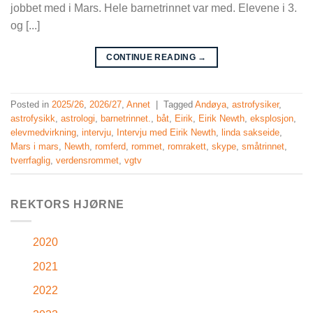
jobbet med i Mars. Hele barnetrinnet var med. Elevene i 3.
og [...]
CONTINUE READING
→
Posted in
2025/26
,
2026/27
,
Annet
|
Tagged
Andøya
,
astrofysiker
,
astrofysikk
,
astrologi
,
barnetrinnet.
,
båt
,
Eirik
,
Eirik Newth
,
eksplosjon
,
elevmedvirkning
,
intervju
,
Intervju med Eirik Newth
,
linda sakseide
,
Mars i mars
,
Newth
,
romferd
,
rommet
,
romrakett
,
skype
,
småtrinnet
,
tverrfaglig
,
verdensrommet
,
vgtv
REKTORS HJØRNE
2020
2021
2022