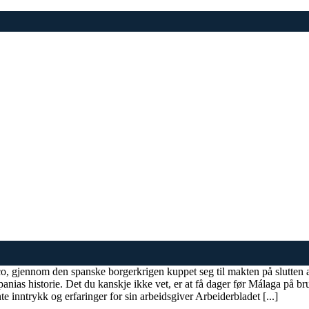
nco, gjennom den spanske borgerkrigen kuppet seg til makten på slutten 
panias historie. Det du kanskje ikke vet, er at få dager før Málaga på bru
e inntrykk og erfaringer for sin arbeidsgiver Arbeiderbladet [...]