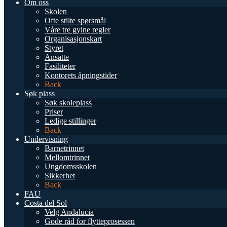
Om oss
Skolen
Ofte stilte spørsmål
Våre tre gylne regler
Organisasjonskart
Styret
Ansatte
Fasiliteter
Kontorets åpningstider
Back
Søk plass
Søk skoleplass
Priser
Ledige stillinger
Back
Undervisning
Barnetrinnet
Mellomtrinnet
Ungdomsskolen
Sikkerhet
Back
FAU
Costa del Sol
Velg Andalucia
Gode råd for flytteprosessen