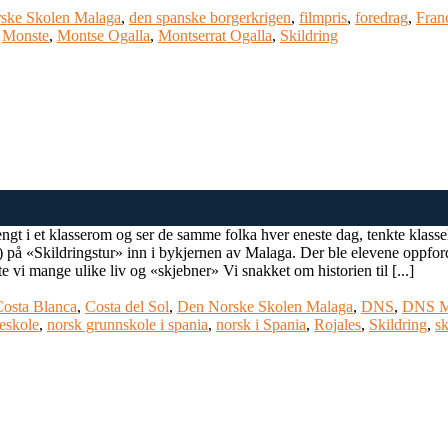
ske Skolen Malaga
,
den spanske borgerkrigen
,
filmpris
,
foredrag
,
Fran
,
Monste
,
Montse Ogalla
,
Montserrat Ogalla
,
Skildring
tengt i et klasserom og ser de samme folka hver eneste dag, tenkte klass
på «Skildringstur» inn i bykjernen av Malaga. Der ble elevene oppfordre
e vi mange ulike liv og «skjebner» Vi snakket om historien til [...]
osta Blanca
,
Costa del Sol
,
Den Norske Skolen Malaga
,
DNS
,
DNS M
eskole
,
norsk grunnskole i spania
,
norsk i Spania
,
Rojales
,
Skildring
,
sk