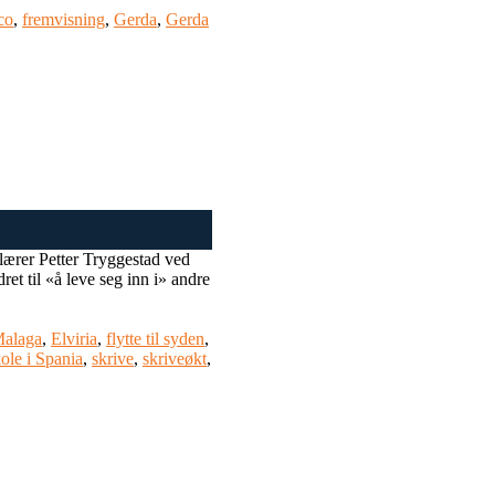
co
,
fremvisning
,
Gerda
,
Gerda
elærer Petter Tryggestad ved
t til «å leve seg inn i» andre
alaga
,
Elviria
,
flytte til syden
,
ole i Spania
,
skrive
,
skriveøkt
,