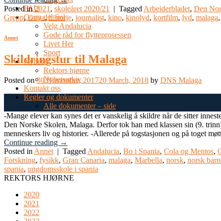
FAU
Posted in
2021
,
skoleåret 2020/21
|
Tagged
Arbeiderbladet
,
Den Nor
Costa del Sol
Grepp
,
Goya
,
historie
,
journalist
,
kino
,
kinolyd
,
kortfilm
,
lyd
,
malaga
Velg Andalucia
Gode råd for flytteprosessen
Annet
Livet Her
Sport
Skildringstur til Malaga
Nyheter
Rektors hjørne
Nyhetsarkiv
Posted on
30 November, 2017
20 March, 2018
by
DNS Malaga
Kontakt oss
Regler og dokumenter
30
Alle dokumenter – side
Nov
-Mange elever kan synes det er vanskelig å skildre når de sitter innes
Den Norske Skolen, Malaga. Derfor tok han med klassen sin (9. trinn) 
menneskers liv og historier. -Allerede på togstasjonen og på toget møtt
Continue reading
→
Posted in
Annet
|
Tagged
Andalucia
,
Bo i Spania
,
Cola og Mentos
,
C
Forskning
,
fysikk
,
Gran Canaria
,
malaga
,
Marbella
,
norsk
,
norsk barn
spania
,
ungdomsskole i spania
REKTORS HJØRNE
2020
2021
2022