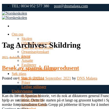
Skip
TEL: 0034 952 577 380
post@dnsmalaga.com
to
content
Om oss
Skolen
Tag Archives:
Skildring
Ofte stilte spørsmål
Våre tre gylne regler
Organisasjonskart
Styret
2021
,
skoleåret 2020/21
Ansatte
Fasiliteter
Besøk av spansk filmprodusent
Kontorets åpningstider
Søk plass
Søk skoleplass
Posted on
9 March, 2021
14 September, 2021
by
DNS Malaga
Priser
Ledige stillinger
09
Undervisning
Mar
Barnetrinnet
Kan du litt om Spanias historie, vet du nok at diktatoren general Fra
Mellomtrinnet
hjelp av nazistene. Dette ble starten på et langt og grusomt kapittel i S
Ungdomsskolen
norske fotojournalisten Gerda Grepp på jobbreise til byen for å innhent
Sikkerhet
Continue reading
→