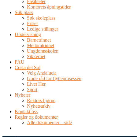
Fasiliteter
Kontorets åpningstider
Søk plass
Søk skoleplass
Priser
Ledige stillinger
Undervisning
Barnetrinnet
Mellomtrinnet
Ungdomsskolen
Sikkerhet
FAU
Costa del Sol
Velg Andalucia
Gode råd for flytteprosessen
Livet Her
Sport
Nyheter
Rektors hjørne
Nyhetsarkiv
Kontakt oss
Regler og dokumenter
Alle dokumenter – side
TEL: 0034 952 577 380
post@dnsmalaga.com