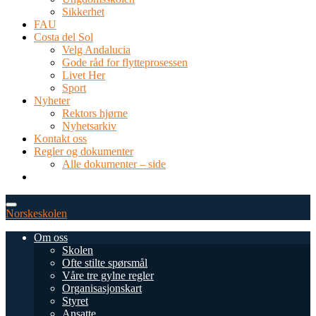
Sikkerhet
FAU
Costa del Sol
Velg Andalucia
Gode råd for flytteprosessen
Livet Her
Sport
Nyheter
Rektors hjørne
Nyhetsarkiv
Kontakt oss
Regler og dokumenter
Alle dokumenter – side
TEL: 0034 952 577 380
post@dnsmalaga.com
Norskeskolen
Om oss
Skolen
Ofte stilte spørsmål
Våre tre gylne regler
Organisasjonskart
Styret
Ansatte