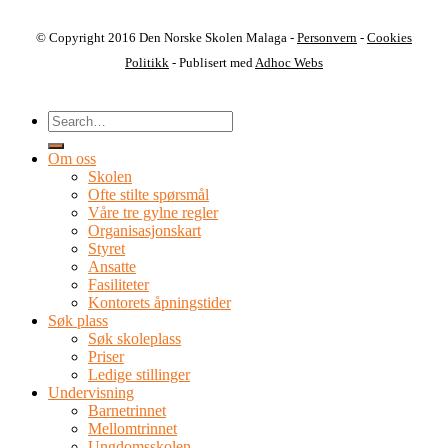
© Copyright 2016 Den Norske Skolen Malaga -
Personvern
-
Cookies
Politikk
- Publisert med
Adhoc Webs
Om oss
Skolen
Ofte stilte spørsmål
Våre tre gylne regler
Organisasjonskart
Styret
Ansatte
Fasiliteter
Kontorets åpningstider
Søk plass
Søk skoleplass
Priser
Ledige stillinger
Undervisning
Barnetrinnet
Mellomtrinnet
Ungdomsskolen