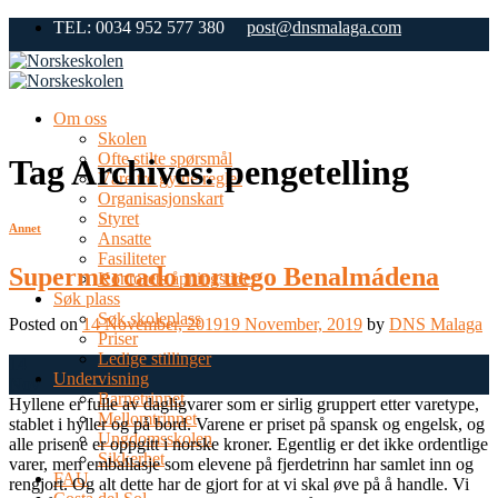
Skip
TEL: 0034 952 577 380
post@dnsmalaga.com
to
content
Om oss
Skolen
Ofte stilte spørsmål
Tag Archives:
pengetelling
Våre tre gylne regler
Organisasjonskart
Styret
Annet
Ansatte
Fasiliteter
Supermercado noruego Benalmádena
Kontorets åpningstider
Søk plass
Søk skoleplass
Posted on
14 November, 2019
19 November, 2019
by
DNS Malaga
Priser
Ledige stillinger
14
Undervisning
Nov
Barnetrinnet
Hyllene er fulle av dagligvarer som er sirlig gruppert etter varetype,
Mellomtrinnet
stablet i hyller og på bord. Varene er priset på spansk og engelsk, og
Ungdomsskolen
alle prisene er oppgitt i norske kroner. Egentlig er det ikke ordentlige
Sikkerhet
varer, men emballasje som elevene på fjerdetrinn har samlet inn og
FAU
rengjort. Og alt dette har de gjort for at vi skal øve på å handle. Vi