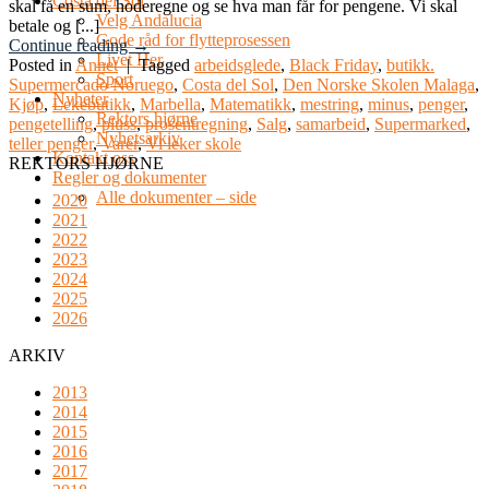
Costa del Sol
skal få en sum, hoderegne og se hva man får for pengene. Vi skal
Velg Andalucia
betale og [...]
Gode råd for flytteprosessen
Continue reading
→
Livet Her
Posted in
Annet
|
Tagged
arbeidsglede
,
Black Friday
,
butikk.
Sport
Supermercado Noruego
,
Costa del Sol
,
Den Norske Skolen Malaga
,
Nyheter
Kjøp
,
Lekebutikk
,
Marbella
,
Matematikk
,
mestring
,
minus
,
penger
,
Rektors hjørne
pengetelling
,
pluss
,
prosentregning
,
Salg
,
samarbeid
,
Supermarked
,
Nyhetsarkiv
teller penger
,
Varer
,
Vi leker skole
Kontakt oss
REKTORS HJØRNE
Regler og dokumenter
Alle dokumenter – side
2020
2021
2022
2023
2024
2025
2026
ARKIV
2013
2014
2015
2016
2017