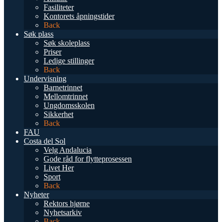
Fasiliteter
Kontorets åpningstider
Back
Søk plass
Søk skoleplass
Priser
Ledige stillinger
Back
Undervisning
Barnetrinnet
Mellomtrinnet
Ungdomsskolen
Sikkerhet
Back
FAU
Costa del Sol
Velg Andalucia
Gode råd for flytteprosessen
Livet Her
Sport
Back
Nyheter
Rektors hjørne
Nyhetsarkiv
Back