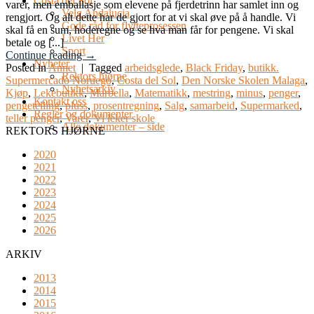
Costa del Sol
varer, men emballasje som elevene på fjerdetrinn har samlet inn og
Velg Andalucia
rengjort. Og alt dette har de gjort for at vi skal øve på å handle. Vi
Gode råd for flytteprosessen
skal få en sum, hoderegne og se hva man får for pengene. Vi skal
Livet Her
betale og [...]
Sport
Continue reading
→
Nyheter
Posted in
Annet
|
Tagged
arbeidsglede
,
Black Friday
,
butikk.
Rektors hjørne
Supermercado Noruego
,
Costa del Sol
,
Den Norske Skolen Malaga
,
Nyhetsarkiv
Kjøp
,
Lekebutikk
,
Marbella
,
Matematikk
,
mestring
,
minus
,
penger
,
Kontakt oss
pengetelling
,
pluss
,
prosentregning
,
Salg
,
samarbeid
,
Supermarked
,
Regler og dokumenter
teller penger
,
Varer
,
Vi leker skole
Alle dokumenter – side
REKTORS HJØRNE
2020
2021
2022
2023
2024
2025
2026
ARKIV
2013
2014
2015