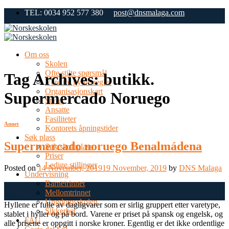
Skip
TEL: 0034 952 577 380
post@dnsmalaga.com
to
content
Om oss
Skolen
Ofte stilte spørsmål
Tag Archives:
butikk.
Våre tre gylne regler
Organisasjonskart
Supermercado Noruego
Styret
Ansatte
Fasiliteter
Annet
Kontorets åpningstider
Søk plass
Supermercado noruego Benalmádena
Søk skoleplass
Priser
Ledige stillinger
Posted on
14 November, 2019
19 November, 2019
by
DNS Malaga
Undervisning
Barnetrinnet
14
Mellomtrinnet
Nov
Ungdomsskolen
Hyllene er fulle av dagligvarer som er sirlig gruppert etter varetype,
Sikkerhet
stablet i hyller og på bord. Varene er priset på spansk og engelsk, og
FAU
alle prisene er oppgitt i norske kroner. Egentlig er det ikke ordentlige