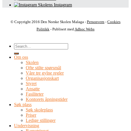
Skolens Instagram
© Copyright 2016 Den Norske Skolen Malaga -
Personvern
-
Cookies
Politikk
- Publisert med
Adhoc Webs
Om oss
Skolen
Ofte stilte spørsmål
Våre tre gylne regler
Organisasjonskart
Styret
Ansatte
Fasiliteter
Kontorets åpningstider
Søk plass
Søk skoleplass
Priser
Ledige stillinger
Undervisning
Barnetrinnet