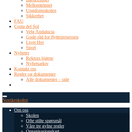
Mellomtrinnet
Ungdomsskolen
Sikkerhet
FAU
Costa del Sol
Velg Andalucia
Gode råd for flytteprosessen
Livet Her
Sport
Nyheter
Rektors hjørne
Nyhetsarkiv
Kontakt oss
Regler og dokumenter
Alle dokumenter – side
TEL: 0034 952 577 380
post@dnsmalaga.com
Norskeskolen
Om oss
Skolen
Ofte stilte spørsmål
Våre tre gylne regler
Organisasjonskart