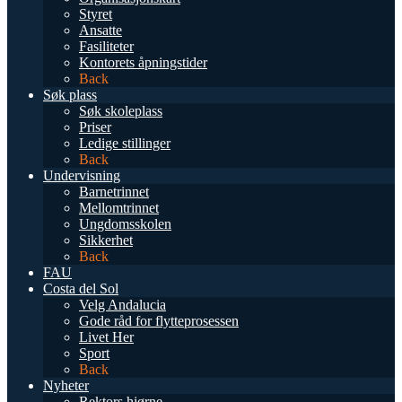
Styret
Ansatte
Fasiliteter
Kontorets åpningstider
Back
Søk plass
Søk skoleplass
Priser
Ledige stillinger
Back
Undervisning
Barnetrinnet
Mellomtrinnet
Ungdomsskolen
Sikkerhet
Back
FAU
Costa del Sol
Velg Andalucia
Gode råd for flytteprosessen
Livet Her
Sport
Back
Nyheter
Rektors hjørne