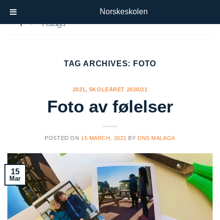
Skip
Norskeskolen
to
content
TAG ARCHIVES:
FOTO
2021
,
SKOLEÅRET 2020/21
Foto av følelser
POSTED ON
15 MARCH, 2021
BY
DNS MALAGA
15
Mar