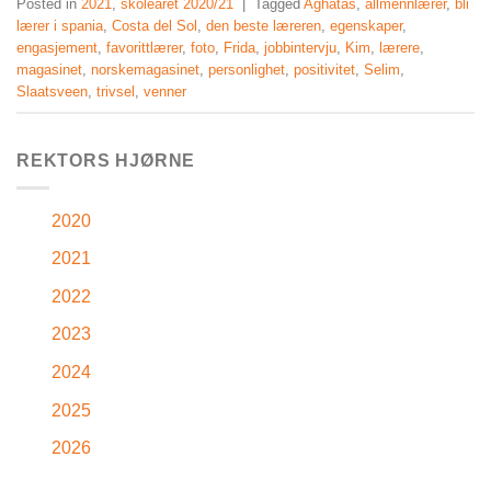
Posted in
2021
,
skoleåret 2020/21
|
Tagged
Aghatas
,
allmennlærer
,
bli
lærer i spania
,
Costa del Sol
,
den beste læreren
,
egenskaper
,
engasjement
,
favorittlærer
,
foto
,
Frida
,
jobbintervju
,
Kim
,
lærere
,
magasinet
,
norskemagasinet
,
personlighet
,
positivitet
,
Selim
,
Slaatsveen
,
trivsel
,
venner
REKTORS HJØRNE
2020
2021
2022
2023
2024
2025
2026