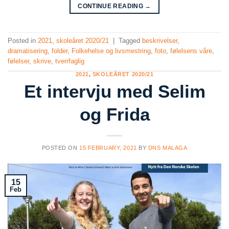
CONTINUE READING
→
Posted in
2021
,
skoleåret 2020/21
|
Tagged
beskrivelser
,
dramatisering
,
folder
,
Folkehelse og livsmestring
,
foto
,
følelsens våre
,
følelser
,
skrive
,
tverrfaglig
2021
,
SKOLEÅRET 2020/21
Et intervju med Selim
og Frida
POSTED ON
15 FEBRUARY, 2021
BY
DNS MALAGA
15
Feb