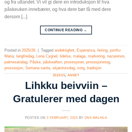
og fra utlandet. Vi vil gi dere en introduksjon til hva
påskeuken innebærer, og hva dere bør få med dere
dersom [...]
CONTINUE READING
→
Posted in
2025/26
|
Tagged
andektighet
,
Esperanza
,
feiring
,
jomfru
Maria
,
langfredag
,
Lena Cygnel
,
lidelse
,
malaga
,
markering
,
nazarenos
,
palmesøndag
,
Påske
,
påskeaften
,
prosesjoner
,
prosesjonstog
,
prossesjon
,
Semana santa
,
skjærtorsdag
,
sorg
,
tradisjon
2024/25
,
ANNET
Lihkku beivviin –
Gratulerer med dagen
POSTED ON
3 FEBRUARY, 2025
BY
DNS MALAGA