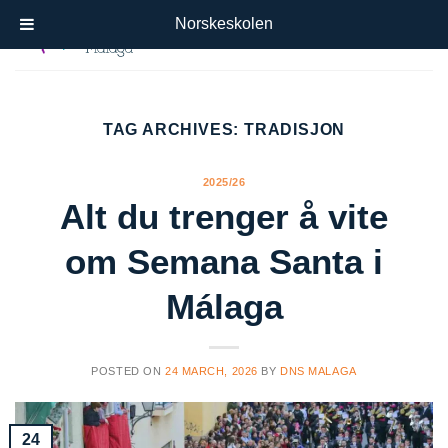
Skip
Norskeskolen
to
content
TAG ARCHIVES:
TRADISJON
2025/26
Alt du trenger å vite
om Semana Santa i
Málaga
POSTED ON
24 MARCH, 2026
BY
DNS MALAGA
24