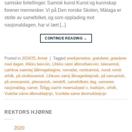
samiske fortellinger. Samisk kunst Kunst og kunnskap
forener mennesker. Vi på Den norske Skolen, Málaga er
stolte av samefolket, og som opplading mot
nasjonaldagen, har vi lært [...]
CONTINUE READING
→
Posted in
2024/25
,
Annet
|
Tagged
anerkjennelse
,
gratulerer
,
gratulerer
med dagen
,
lihkku beivviin
,
Lihkku sámi álbmotbeivviin
,
lulesamisk
,
Læhkoe saemiej åålmegebiejjine
,
nomader
,
nordsamisk
,
norsk norsk
urfolk
,
på skoltesamisk. Lihkuos sämij ålmagenbiejvieb
,
på sørsamisk
,
på umesamisk
,
pitesamisk
,
reindrift
,
samefolkets dag
,
samenes
nasjonaldag
,
samer
,
Šiõǥǥ saa'mi meersažpeei´v
,
tradisjon
,
urfolk
,
Vuärrbe sáme älbmukbejvijn
,
Vuorbbe sáme álmmukbiejvijn
REKTORS HJØRNE
2020