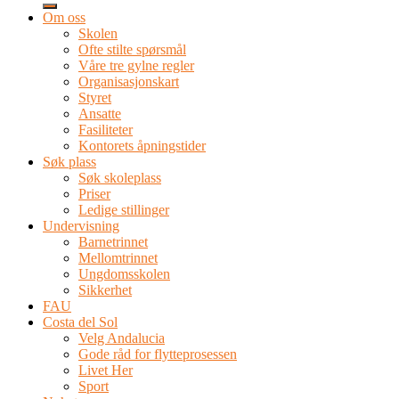
Om oss
Skolen
Ofte stilte spørsmål
Våre tre gylne regler
Organisasjonskart
Styret
Ansatte
Fasiliteter
Kontorets åpningstider
Søk plass
Søk skoleplass
Priser
Ledige stillinger
Undervisning
Barnetrinnet
Mellomtrinnet
Ungdomsskolen
Sikkerhet
FAU
Costa del Sol
Velg Andalucia
Gode råd for flytteprosessen
Livet Her
Sport