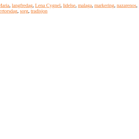
Maria
,
langfredag
,
Lena Cygnel
,
lidelse
,
malaga
,
markering
,
nazarenos
,
ærtorsdag
,
sorg
,
tradisjon