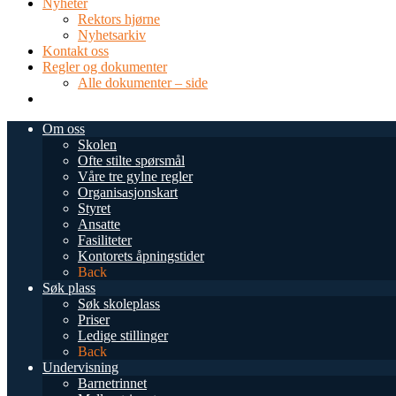
Nyheter
Rektors hjørne
Nyhetsarkiv
Kontakt oss
Regler og dokumenter
Alle dokumenter – side
TEL: 0034 952 577 380
post@dnsmalaga.com
Om oss
Skolen
Ofte stilte spørsmål
Våre tre gylne regler
Organisasjonskart
Styret
Ansatte
Fasiliteter
Kontorets åpningstider
Back
Søk plass
Søk skoleplass
Priser
Ledige stillinger
Back
Undervisning
Barnetrinnet