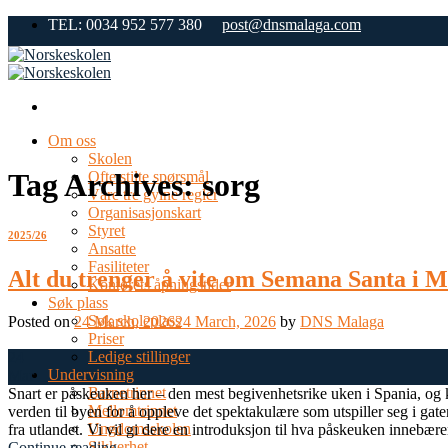
Skip
TEL: 0034 952 577 380
post@dnsmalaga.com
to
content
Om oss
Skolen
Tag Archives:
sorg
Ofte stilte spørsmål
Våre tre gylne regler
Organisasjonskart
Styret
2025/26
Ansatte
Fasiliteter
Alt du trenger å vite om Semana Santa i 
Kontorets åpningstider
Søk plass
Søk skoleplass
Posted on
24 March, 2026
24 March, 2026
by
DNS Malaga
Priser
Ledige stillinger
24
Undervisning
Mar
Barnetrinnet
Snart er påskeuken her – den mest begivenhetsrike uken i Spania, og k
Mellomtrinnet
verden til byen for å oppleve det spektakulære som utspiller seg i ga
Ungdomsskolen
fra utlandet. Vi vil gi dere en introduksjon til hva påskeuken innebære
Sikkerhet
Continue reading
→