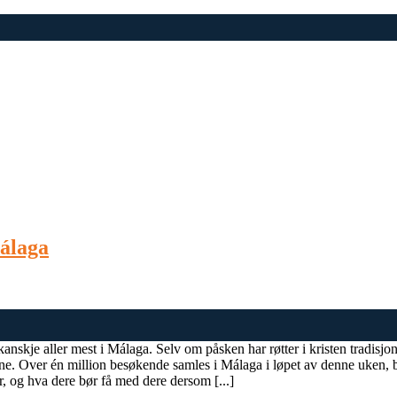
Málaga
anskje aller mest i Málaga. Selv om påsken har røtter i kristen tradisj
tene. Over én million besøkende samles i Málaga i løpet av denne uken, 
r, og hva dere bør få med dere dersom [...]