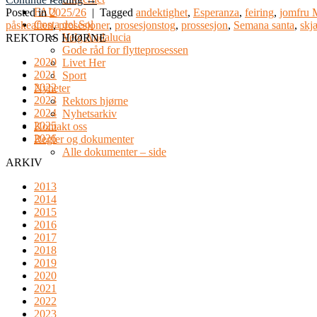
FAU
Posted in
2025/26
|
Tagged
andektighet
,
Esperanza
,
feiring
,
jomfru 
Costa del Sol
påskeaften
,
prosesjoner
,
prosesjonstog
,
prossesjon
,
Semana santa
,
skj
Velg Andalucia
REKTORS HJØRNE
Gode råd for flytteprosessen
2020
Livet Her
2021
Sport
2022
Nyheter
2023
Rektors hjørne
2024
Nyhetsarkiv
2025
Kontakt oss
2026
Regler og dokumenter
Alle dokumenter – side
ARKIV
2013
2014
2015
2016
2017
2018
2019
2020
2021
2022
2023