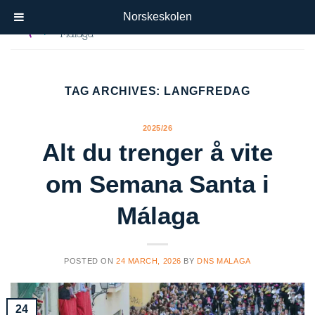
Skip
Norskeskolen
to
content
TAG ARCHIVES:
LANGFREDAG
2025/26
Alt du trenger å vite
om Semana Santa i
Málaga
POSTED ON
24 MARCH, 2026
BY
DNS MALAGA
24