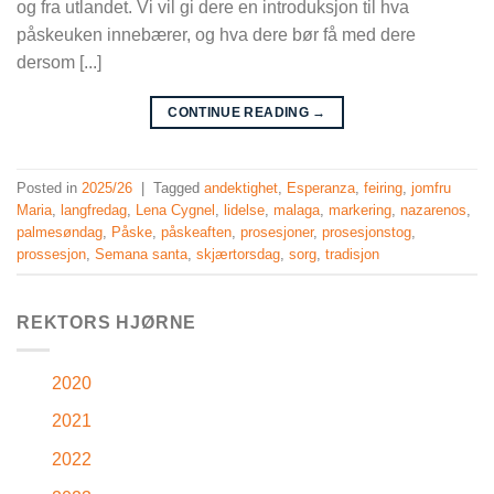
og fra utlandet. Vi vil gi dere en introduksjon til hva
påskeuken innebærer, og hva dere bør få med dere
dersom [...]
CONTINUE READING
→
Posted in
2025/26
|
Tagged
andektighet
,
Esperanza
,
feiring
,
jomfru
Maria
,
langfredag
,
Lena Cygnel
,
lidelse
,
malaga
,
markering
,
nazarenos
,
palmesøndag
,
Påske
,
påskeaften
,
prosesjoner
,
prosesjonstog
,
prossesjon
,
Semana santa
,
skjærtorsdag
,
sorg
,
tradisjon
REKTORS HJØRNE
2020
2021
2022