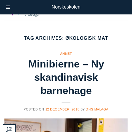
Skip
Norskeskolen
to
content
TAG ARCHIVES:
ØKOLOGISK MAT
ANNET
Minibierne – Ny
skandinavisk
barnehage
POSTED ON
12 DECEMBER, 2018
BY
DNS MALAGA
12