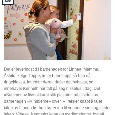
Dec
Det er leveringstid i barnehagen for Linnea. Mamma,
Åshild Helge Toppe, løfter henne opp så hun når
ringeklokka. Innenfor døren dufter det nybakst, og
innehaver Kenneth har tatt på seg nisselua i dag. Det
«Summer av liv» akkurat slik plakaten på utsiden av
barnehagen «Minibierne» lover. Vi rekker knapt å ta et
bilde av Linnea før hun løper inn til vennene sine og starter
leken. Vibeke, Kenneths kone og medinnehaver, byr på