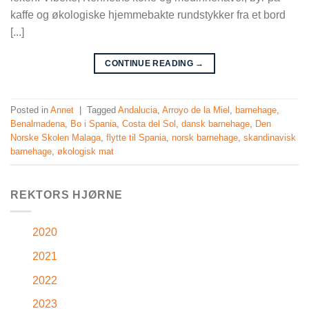
kaffe og økologiske hjemmebakte rundstykker fra et bord
[...]
CONTINUE READING
→
Posted in
Annet
|
Tagged
Andalucia
,
Arroyo de la Miel
,
barnehage
,
Benalmadena
,
Bo i Spania
,
Costa del Sol
,
dansk barnehage
,
Den
Norske Skolen Malaga
,
flytte til Spania
,
norsk barnehage
,
skandinavisk
barnehage
,
økologisk mat
REKTORS HJØRNE
2020
2021
2022
2023