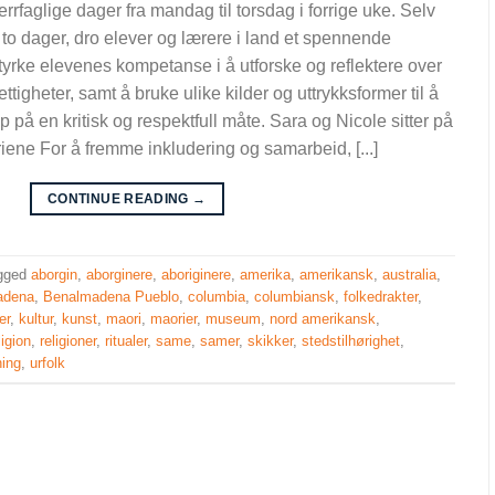
faglige dager fra mandag til torsdag i forrige uke. Selv
to dager, dro elever og lærere i land et spennende
styrke elevenes kompetanse i å utforske og reflektere over
rettigheter, samt å bruke ulike kilder og uttrykksformer til å
 på en kritisk og respektfull måte. Sara og Nicole sitter på
iene For å fremme inkludering og samarbeid, [...]
CONTINUE READING
→
gged
aborgin
,
aborginere
,
aboriginere
,
amerika
,
amerikansk
,
australia
,
adena
,
Benalmadena Pueblo
,
columbia
,
columbiansk
,
folkedrakter
,
er
,
kultur
,
kunst
,
maori
,
maorier
,
museum
,
nord amerikansk
,
ligion
,
religioner
,
ritualer
,
same
,
samer
,
skikker
,
stedstilhørighet
,
ning
,
urfolk