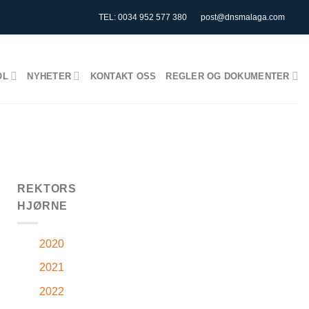
TEL: 0034 952 577 380
post@dnsmalaga.com
OL
NYHETER
KONTAKT OSS
REGLER OG DOKUMENTER
REKTORS
HJØRNE
2020
2021
2022