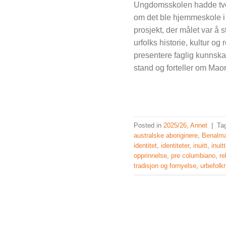
Ungdomsskolen hadde tverr
om det ble hjemmeskole i 
prosjekt, der målet var å 
urfolks historie, kultur og 
presentere faglig kunnskap
stand og forteller om Maor
Posted in
2025/26
,
Annet
|
Ta
australske aboriginere
,
Benalm
identitet
,
identiteter
,
inuitt
,
inuitt
opprinnelse
,
pre columbiano
,
re
tradisjon og fornyelse
,
urbefolk