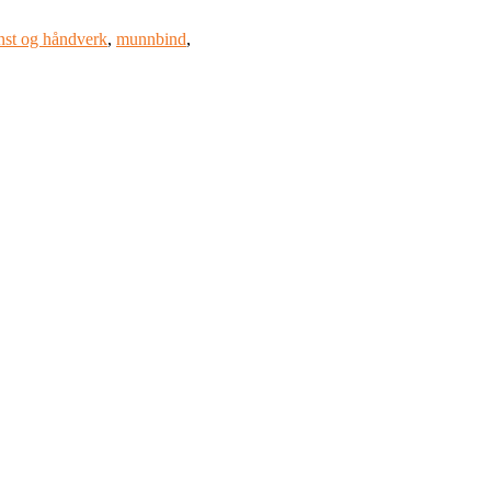
nst og håndverk
,
munnbind
,