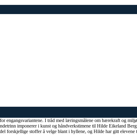
amfor engangsvariantene. I tråd med læringsmålene om bærekraft og milj
detrinn imponerer i kunst og håndverkstimene til Hilde Eikeland Berg
l forskjellige stoffer å velge blant i hyllene, og Hilde har gitt elevene