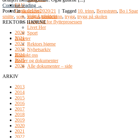
FAU
Continue reading
→
Costa del Sol
Posted in
skoleåret 2020/21
|
Tagged
10. trinn
,
Bergstrøm
,
Bo i Span
Velg Andalucia
smitte
,
som
,
spania
,
tiendetrinn
,
trygg
,
trygg på skolen
Gode råd for flytteprosessen
REKTORS HJØRNE
Livet Her
2020
Sport
2021
Nyheter
2022
Rektors hjørne
2023
Nyhetsarkiv
2024
Kontakt oss
2025
Regler og dokumenter
2026
Alle dokumenter – side
ARKIV
2013
2014
2015
2016
2017
2018
2019
2020
2021
2022