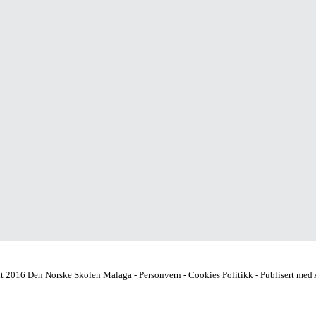
t 2016 Den Norske Skolen Malaga -
Personvern
-
Cookies Politikk
- Publisert med