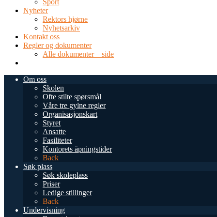
Sport
Nyheter
Rektors hjørne
Nyhetsarkiv
Kontakt oss
Regler og dokumenter
Alle dokumenter – side
TEL: 0034 952 577 380
post@dnsmalaga.com
Om oss
Skolen
Ofte stilte spørsmål
Våre tre gylne regler
Organisasjonskart
Styret
Ansatte
Fasiliteter
Kontorets åpningstider
Back
Søk plass
Søk skoleplass
Priser
Ledige stillinger
Back
Undervisning