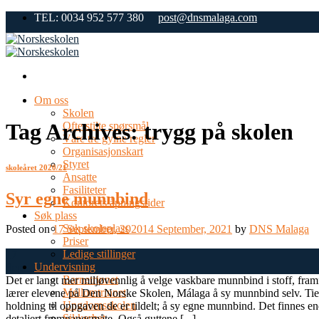
Skip
TEL: 0034 952 577 380
post@dnsmalaga.com
to
content
Om oss
Skolen
Tag Archives:
trygg på skolen
Ofte stilte spørsmål
Våre tre gylne regler
Organisasjonskart
Styret
skoleåret 2020/21
Ansatte
Fasiliteter
Syr egne munnbind
Kontorets åpningstider
Søk plass
Søk skoleplass
Posted on
17 September, 2020
14 September, 2021
by
DNS Malaga
Priser
Ledige stillinger
17
Undervisning
Sep
Barnetrinnet
Det er langt mer miljøvennlig å velge vaskbare munnbind i stoff, fr
Mellomtrinnet
lærer elevene på Den Norske Skolen, Málaga å sy munnbind selv. Tien
Ungdomsskolen
holdning til oppgaven de er tildelt; å sy egne munnbind. Det finnes ende
Sikkerhet
detaljert fremgangsmåte. Også guttene [...]